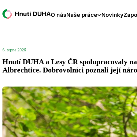
O nás
Naše práce
Novinky
Zapo
6. srpna 2026
Hnutí DUHA a Lesy ČR spolupracovaly na 
Albrechtice. Dobrovolníci poznali její nár