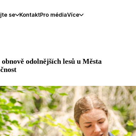
jte se
Kontakt
Pro média
Více
obnově odolnějších lesů u Města
očnost