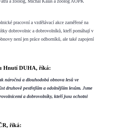
 Fatra a zoolog, Michal Kalaš a zoolog AOPK
nické pracovní a vzdělávací akce zaměřené na
ítky dobrovolnic a dobrovolníků, kteří pomáhají v
 obnovy není jen práce odborníků, ale také zapojení
nu Hnutí DUHA, říká:
, jak náročná a dlouhodobá obnova lesů ve
yrůst druhově pestřejším a odolnějším lesům. Jsme
rovolnicemi a dobrovolníky, kteří jsou ochotni
ČR, říká: