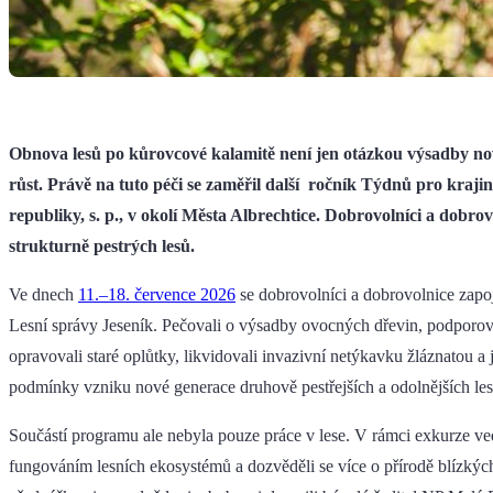
Obnova lesů po kůrovcové kalamitě není jen otázkou výsadby nov
růst. Právě na tuto péči se zaměřil další ročník Týdnů pro kra
republiky, s. p., v okolí Města Albrechtice. Dobrovolníci a dobr
strukturně pestrých lesů.
Ve dnech
11.–18. července 2026
se dobrovolníci a dobrovolnice zapoji
Lesní správy Jeseník. Pečovali o výsadby ovocných dřevin, podporoval
opravovali staré oplůtky, likvidovali invazivní netýkavku žláznatou a 
podmínky vzniku nové generace druhově pestřejších a odolnějších les
Součástí programu ale nebyla pouze práce v lese. V rámci exkurze ve
fungováním lesních ekosystémů a dozvěděli se více o přírodě blízký