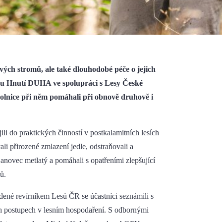
ých stromů, ale také dlouhodobé péče o jejich
jinu Hnutí DUHA ve spolupráci s Lesy České
ovolnice při něm pomáhali při obnově druhově i
li do praktických činností v postkalamitních lesích
i přirozené zmlazení jedle, odstraňovali a
janovec metlatý a pomáhali s opatřeními zlepšující
ů.
dené revírníkem Lesů ČR se účastníci seznámili s
ch postupech v lesním hospodaření. S odbornými