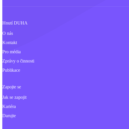
Hnutí DUHA
O nás
Kontakt
Pro média
Zprávy o činnosti
Publikace
Zapojte se
Jak se zapojit
Kariéra
Darujte