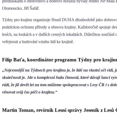
přednáškami o medvědovi a bobrovi dorazili bývalý ředitel NP Malá
Olomoucko, Jiří Šafář.
Týdny pro krajinu organizuje Hnutí DUHA dlouhodobě jako dobrovol
praktickou ochranu přírody a obnovu krajiny. Každoročně spojuje des
lesích, na loukách a v dalších cenných lokalitách. Důležitou součástí
veřejnosti a budování vztahu lidí ke krajině.
Filip Baťa, koordinátor programu Týdny pro kraji
„Nejcennější na Týdnech pro krajinu je, že lidé na vlastní oči vidí
skutečnosti je. Jde o komplexní řadu činností, které dávají šanci v
rádi, že již devět let na tom můžeme spolupracovat s Lesy ČR i s dob
věnovat svůj čas péči o krajinu.“
Martin Toman, revírník Lesní správy Jeseník z Lesů 