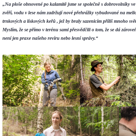
„Na ploše obnovené po kalamitě jsme se společně s dobrovolníky ve 
zvěří, vodu v lese nám zadržují nové přehrážky vybudované na melio
trnkových a lískových keřů , jež by braly sazenicím příliš mnoho sv
Myslím, že se přímo v terénu sami přesvědčili o tom, že se dá zárove
není jen praxe našeho revíru nebo lesní správy.“