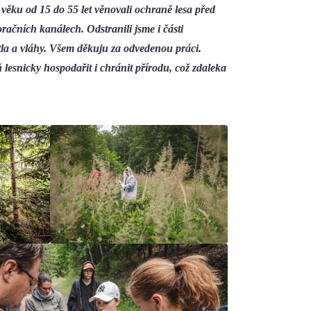
věku od 15 do 55 let věnovali ochraně lesa před
račních kanálech. Odstranili jsme i části
ětla a vláhy. Všem děkuju za odvedenou práci.
ň lesnicky hospodařit i chránit přírodu, což zdaleka