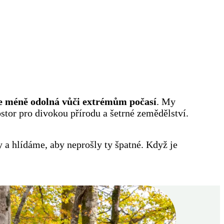
 je méně odolná vůči extrémům počasí
. My
ostor pro divokou přírodu a šetrné zemědělství.
a hlídáme, aby neprošly ty špatné. Když je