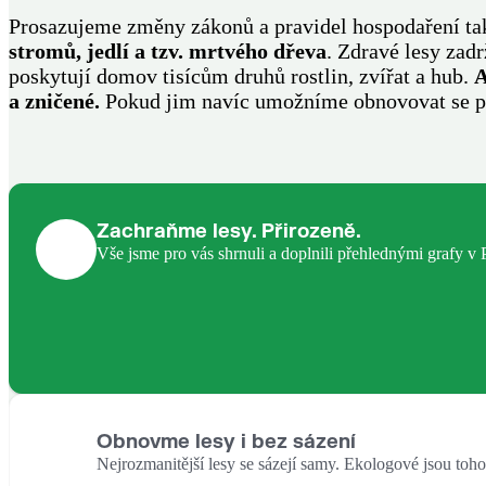
Prosazujeme změny zákonů a pravidel hospodaření ta
stromů, jedlí a tzv. mrtvého dřeva
. Zdravé lesy zadr
poskytují domov tisícům druhů rostlin, zvířat a hub.
A
a zničené.
Pokud jim navíc umožníme obnovovat se při
Zachraňme lesy. Přirozeně.
Vše jsme pro vás shrnuli a doplnili přehlednými grafy v 
Obnovme lesy i bez sázení
Nejrozmanitější lesy se sázejí samy. Ekologové jsou to