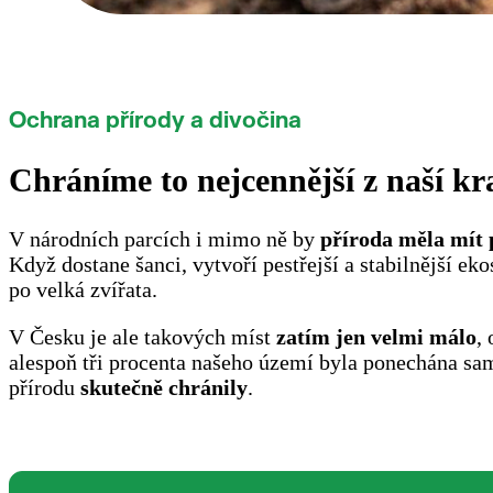
Ochrana přírody a divočina
Chráníme to nejcennější z naší kr
V národních parcích i mimo ně by
příroda měla mít p
Když dostane šanci, vytvoří pestřejší a stabilnější e
po velká zvířata.
V Česku je ale takových míst
zatím jen velmi málo
,
alespoň tři procenta našeho území byla ponechána s
přírodu
skutečně chránily
.