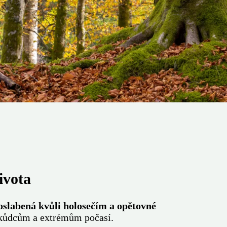
ivota
oslabená kvůli holosečím a opětovné
 škůdcům a extrémům počasí.