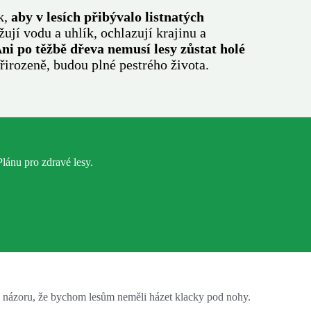
k,
aby v lesích přibývalo listnatých
žují vodu a uhlík, ochlazují krajinu a
ni po těžbě dřeva nemusí lesy zůstat holé
rozeně, budou plné pestrého života.
Plánu pro zdravé lesy.
ho názoru, že bychom lesům neměli házet klacky pod nohy.