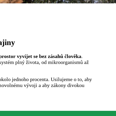
ajiny
rostor vyvíjet se bez zásahů člověka
.
kosystém plný života, od mikroorganismů až
 okolo jednoho procenta. Usilujeme o to, aby
amovolnému vývoji a aby zákony divokou