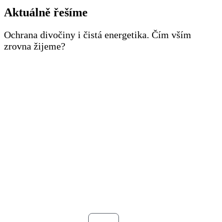
Aktuálně řešíme
Ochrana divočiny i čistá energetika. Čím vším
zrovna žijeme?
Zachraňme
českou
přírodu
Kde zatím vládne