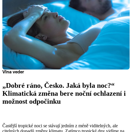
Vlna veder
„Dobré ráno, Česko. Jaká byla noc?“
Klimatická změna bere noční ochlazení i
možnost odpočinku
Číst
Častější tropické noci se stávají jedním z méně viditelných, ale
citelných dopadů změny klimatu. Zatímco tropické dny vidíme na