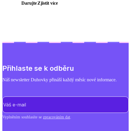
Darujte
Zjistit více
Přihlaste se k odběru
Náš newsletter Duhovky přináší každý měsíc nové informace.
E-mail
(Povinné)
Vyplněním souhlasíte se
zpracováním dat
.