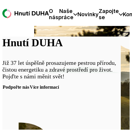
O
Naše
Zapojte
Novinky
Kon
nás
práce
se
Hnutí DUHA
Již 37 let úspěšně prosazujeme pestrou přírodu,
čistou energetiku a zdravé prostředí pro život.
Pojďte s námi měnit svět!
Podpořte nás
Více informací