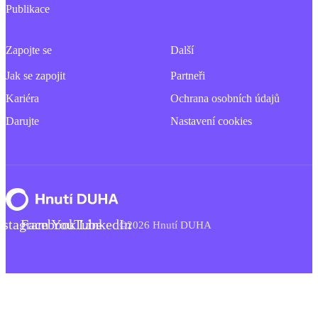
Publikace
Zapojte se
Další
Jak se zapojit
Partneři
Kariéra
Ochrana osobních údajů
Darujte
Nastavení cookies
nstagram
Facebook
YouTube
LinkedIn
©2026 Hnutí DUHA