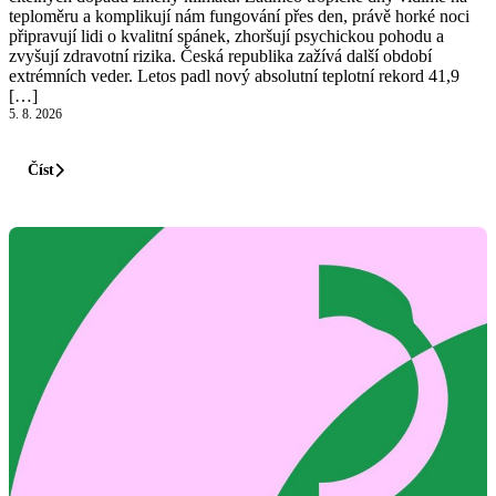
teploměru a komplikují nám fungování přes den, právě horké noci
připravují lidi o kvalitní spánek, zhoršují psychickou pohodu a
zvyšují zdravotní rizika. Česká republika zažívá další období
extrémních veder. Letos padl nový absolutní teplotní rekord 41,9
[…]
5. 8. 2026
Číst