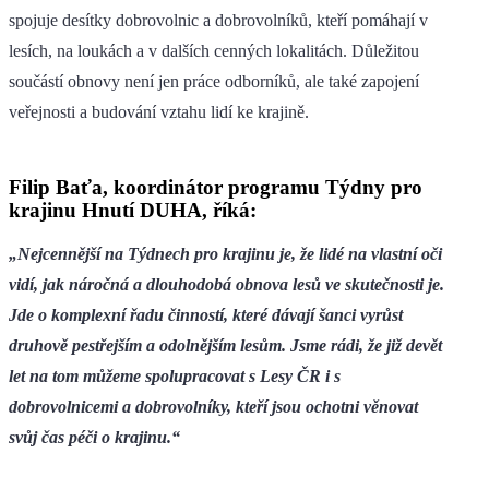
spojuje desítky dobrovolnic a dobrovolníků, kteří pomáhají v
lesích, na loukách a v dalších cenných lokalitách. Důležitou
součástí obnovy není jen práce odborníků, ale také zapojení
veřejnosti a budování vztahu lidí ke krajině.
Filip Baťa, koordinátor programu Týdny pro
krajinu Hnutí DUHA, říká:
„Nejcennější na Týdnech pro krajinu je, že lidé na vlastní oči
vidí, jak náročná a dlouhodobá obnova lesů ve skutečnosti je.
Jde o komplexní řadu činností, které dávají šanci vyrůst
druhově pestřejším a odolnějším lesům. Jsme rádi, že již devět
let na tom můžeme spolupracovat s Lesy ČR i s
dobrovolnicemi a dobrovolníky, kteří jsou ochotni věnovat
svůj čas péči o krajinu.“