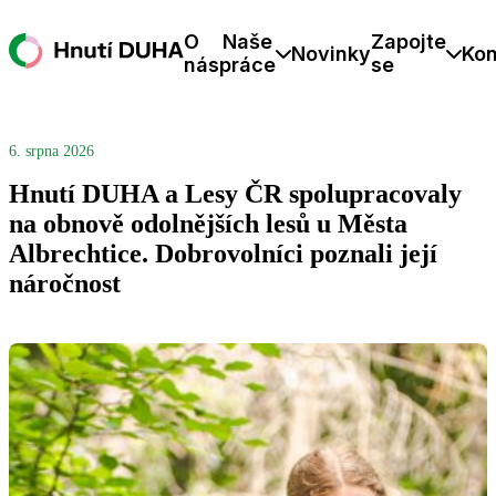
O
Naše
Zapojte
Novinky
Kon
nás
práce
se
6. srpna 2026
Hnutí DUHA a Lesy ČR spolupracovaly
na obnově odolnějších lesů u Města
Albrechtice. Dobrovolníci poznali její
náročnost