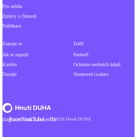
Pro média
Zprávy o činnosti
Publikace
Zapojte se
Další
Jak se zapojit
Partneři
Kariéra
Ochrana osobních údajů
Darujte
Nastavení cookies
nstagram
Facebook
YouTube
LinkedIn
©2026 Hnutí DUHA