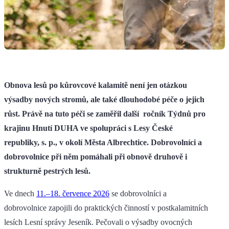
Obnova lesů po kůrovcové kalamitě není jen otázkou
výsadby nových stromů, ale také dlouhodobé péče o jejich
růst. Právě na tuto péči se zaměřil další ročník Týdnů pro
krajinu Hnutí DUHA ve spolupráci s Lesy České
republiky, s. p., v okolí Města Albrechtice. Dobrovolníci a
dobrovolnice při něm pomáhali při obnově druhově i
strukturně pestrých lesů.
Ve dnech
11.–18. července 2026
se dobrovolníci a
dobrovolnice zapojili do praktických činností v postkalamitních
lesích Lesní správy Jeseník. Pečovali o výsadby ovocných