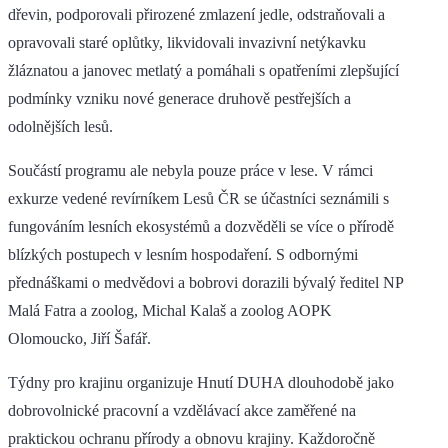
dřevin, podporovali přirozené zmlazení jedle, odstraňovali a
opravovali staré oplůtky, likvidovali invazivní netýkavku
žláznatou a janovec metlatý a pomáhali s opatřeními zlepšující
podmínky vzniku nové generace druhově pestřejších a
odolnějších lesů.
Součástí programu ale nebyla pouze práce v lese. V rámci
exkurze vedené revírníkem Lesů ČR se účastníci seznámili s
fungováním lesních ekosystémů a dozvěděli se více o přírodě
blízkých postupech v lesním hospodaření. S odbornými
přednáškami o medvědovi a bobrovi dorazili bývalý ředitel NP
Malá Fatra a zoolog, Michal Kalaš a zoolog AOPK
Olomoucko, Jiří Šafář.
Týdny pro krajinu organizuje Hnutí DUHA dlouhodobě jako
dobrovolnické pracovní a vzdělávací akce zaměřené na
praktickou ochranu přírody a obnovu krajiny. Každoročně