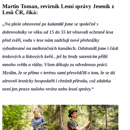
Martin Toman, revírník Lesní správy Jeseník z
Lesů ČR, říká:
„Na ploše obnovené po kalamitě jsme se společně s
dobrovolníky ve věku od 15 do 55 let věnovali ochraně lesa
před zvěří, vodu v lese nám zadržují nové přehrážky
vybudované na melioračních kanálech. Odstranili jsme i části
trnkových a lískových keřů , jež by braly sazenicím příliš
mnoho světla a vláhy. Všem děkuju za odvedenou práci.
Myslím, že se přímo v terénu sami přesvědčili o tom, že se dá
zároveň lesnicky hospodařit i chránit přírodu, což zdaleka
není jen praxe našeho revíru nebo lesní správy.“