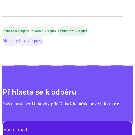
›
Příroda a krajina
Příroda a krajina
Týdny pro krajinu
Aktuality
Tiskové zprávy
Přihlaste se k odběru
Náš newsletter Duhovky přináší každý měsíc nové informace.
E-mail
(Povinné)