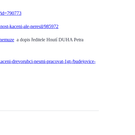
l?id=790773
nost-kaceni-ale-neresil/985972
-nemuze
a dopis ředitele Hnutí DUHA Petra
aceni-drevorubci-nesmi-pracovat-1gt-/budejovice-