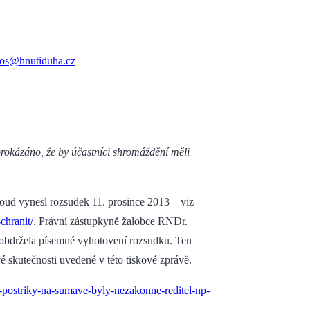
nos@hnutiduha.cz
kázáno, že by účastníci shromáždění měli
ud vynesl rozsudek 11. prosince 2013 – viz
chranit/
. Právní zástupkyně žalobce RNDr.
 obdržela písemné vyhotovení rozsudku. Ten
vé skutečnosti uvedené v této tiskové zprávě.
-postriky-na-sumave-byly-nezakonne-reditel-np-