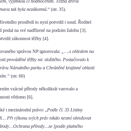
asem, výjimkou či hodnocením. Těžba dřeva
umava tak byla nezákonná
.“ (str. 35).
votního prostředí to nyní potvrdil i soud. Ředitel
dí podal na své nadřízené na podzim žalobu [3].
vrdil zákonnost těžby [4].
nizovaného správou NP ignorovala:
„….s ohledem na
ti prováděné těžby nic složitého. Postačovalo k
právu Národního parku a Chráněné krajinné oblasti
ením.“
(str. 60)
ním vzácné přírody několikrát varovalo a
nnosti vědomo [6].
ké i mezinárodní právo: „
Podle čl. 35 Listiny
edí… Při výkonu svých práv nikdo nesmí ohrožovat
í přírody…Ochrana přírody…se
[podle platného