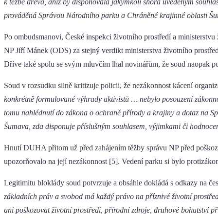
k těžbě dřeva, aniž by disponovala jakýmkoli shora uvedeným souhl
prováděná Správou Národního parku a Chráněné krajinné oblasti Š
Po ombudsmanovi, České inspekci životního prostředí a ministerstvu ži
NP Jiří Mánek (ODS) za stejný verdikt ministerstva životního prostře
Dříve také spolu se svým mluvčím lhal novinářům, že soud naopak pot
Soud v rozsudku silně kritizuje policii, že nezákonnost kácení orga
konkrétně formulované výhrady aktivistů … nebylo posouzení zákonnos
tomu nahlédnutí do zákona o ochraně přírody a krajiny a dotaz na S
Šumava, zda disponuje příslušným souhlasem, výjimkami či hodnoc
Hnutí DUHA přitom už před zahájením těžby správu NP před poškoze
upozorňovalo na její nezákonnost [5]. Vedení parku si bylo protizáko
Legitimitu bloklády soud potvrzuje a obsáhle dokládá s odkazy na čes
základních práv a svobod má každý právo na příznivé životní prostř
ani poškozovat životní prostředí, přírodní zdroje, druhové bohatstv