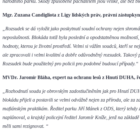
národního parku. Škody způsobené pachatelem jsou veliké, ale bez 
Mgr. Zuzana Candigliota z Ligy lidských práv, právní zástupkyn
„Rozsudek se dá vyložit jako poskytnutí soudní ochrany nejen shromá
neposlušnosti. Blokáda totiž byla poslední a opodstatněnou možností
hodnoty, kterou je životní prostředí.
Velmi si vážím soudců, kteří se ne
ale zpracovali i velmi kvalitní a dobře odůvodněný rozsudek. Takový p
Rozsudek bude použitelný pro policii pro podobné budoucí případy.“
MVDr. Jaromír Bláha, expert na ochranu lesů z Hnutí DUHA, ře
„Rozhodnutí soudu je obrovským zadostiučiněním jak pro Hnutí DUHA, t
blokádu přijeli a postavili se velmi odvážně nejen za přírodu, ale za z
mafiánským praktikám. Ředitel parku Jiří Mánek z ODS, který tehdy 
naplánoval, a krajský policejní ředitel Jaromír Kníže, jenž na základě
měli sami rezignovat. “