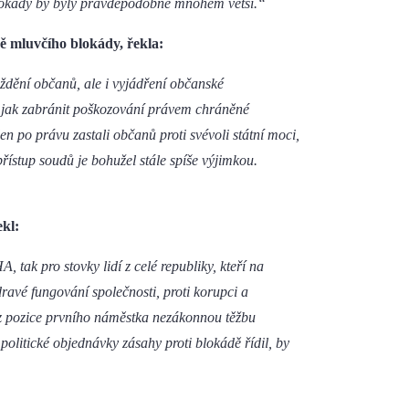
blokády by byly pravděpodobně mnohem větší.“
ě mluvčího blokády, řekla:
ždění občanů, ale i vyjádření občanské
, jak zabránit poškozování právem chráněné
jen po právu zastali občanů proti svévoli státní moci,
řístup soudů je bohužel stále spíše výjimkou.
kl:
ak pro stovky lidí z celé republiky, kteří na
dravé fungování společnosti, proti korupci a
z pozice prvního náměstka nezákonnou těžbu
 politické objednávky zásahy proti blokádě řídil, by