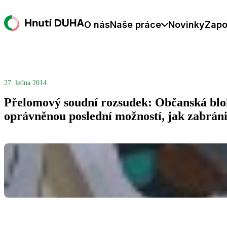
O nás
Naše práce
Novinky
Zapo
27. ledna 2014
Přelomový soudní rozsudek: Občanská bl
oprávněnou poslední možností, jak zabráni