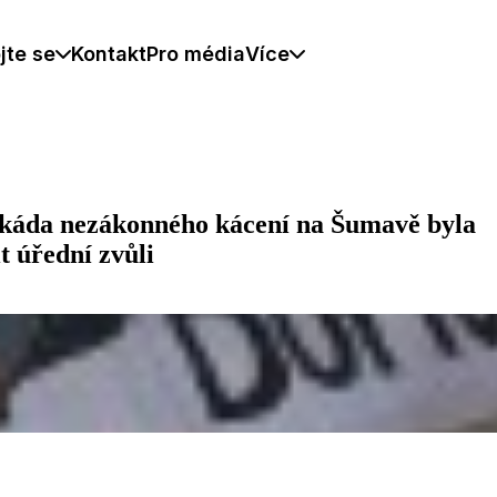
jte se
Kontakt
Pro média
Více
okáda nezákonného kácení na Šumavě byla
t úřední zvůli