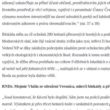
zákona]
uskutečňuje za přímé účasti občanů, prostřednictvím jejich
životního prostředí je věcí veřejnou, vyplývá i z preambule Ústavy Č
významu mnohem intenzivnější na území národních parků než kdekoli j
sledovaným zákonem o právu shromažďovacím.“
(str. 37 a 38)
Blokáda měla za cíl ochránit 280 hektarů přirozených horských a p
Modravských slatí, kde žijí vzácné druhy zvířat jako rysi, tetřevi či ho
Vedení NP se díky násilným policejním zásahům proti ochráncům přír
velkých ekologických i ekonomických škod.
Rozsudek k tomu uvádí:
vyplývá, že těžba dřeva probíhala na celkem 9 těžebních lokalitách o
až méně než pěti fotbalových hřišť…, nalézajících se v oblasti o rozl
škoda na pralese byla daleko větší.
RNDr. Mojmír Vlašín ze sdružení Veronica, mluvčí blokády a pře
„Soud konstatoval, že kácení bylo ilegální. Sám jsem na policii pod
marně. Výsledkem je přes třicet hektarů holin v unikátních porostec