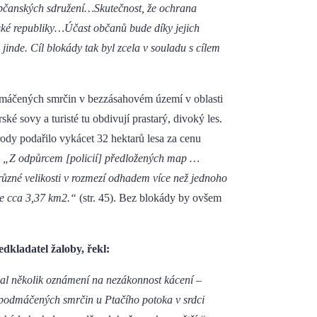
 občanských sdružení…Skutečnost, že ochrana
eské republiky…Účast občanů bude díky jejich
inde. Cíl blokády tak byl zcela v souladu s cílem
odmáčených smrčin v bezzásahovém území v oblasti
rské sovy a turisté tu obdivují prastarý, divoký les.
ody podařilo vykácet 32 hektarů lesa za cenu
„Z odpůrcem [policií] předložených map …
 různé velikosti v rozmezí odhadem více než jednoho
oze cca 3,37 km2.“
(str. 45). Bez blokády by ovšem
dkladatel žaloby, řekl:
ával několik oznámení na nezákonnost kácení –
h podmáčených smrčin u Ptačího potoka v srdci