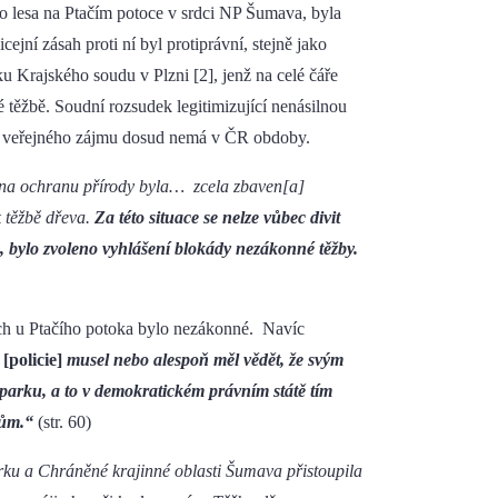
o lesa na Ptačím potoce v srdci NP Šumava, byla
jní zásah proti ní byl protiprávní, stejně jako
 Krajského soudu v Plzni [2], jenž na celé čáře
né těžbě. Soudní rozsudek legitimizující nenásilnou
ny veřejného zájmu dosud nemá v ČR obdoby.
na ochranu přírody byla… zcela zbaven
[a]
 těžbě dřeva.
Za této situace se nelze vůbec divit
 bylo zvoleno vyhlášení blokády nezákonné těžby.
ích u Ptačího potoka bylo nezákonné. Navíc
e
[policie]
musel nebo alespoň měl vědět, že svým
arku, a to v demokratickém právním státě tím
tům.“
(str. 60)
ku a Chráněné krajinné oblasti Šumava přistoupila