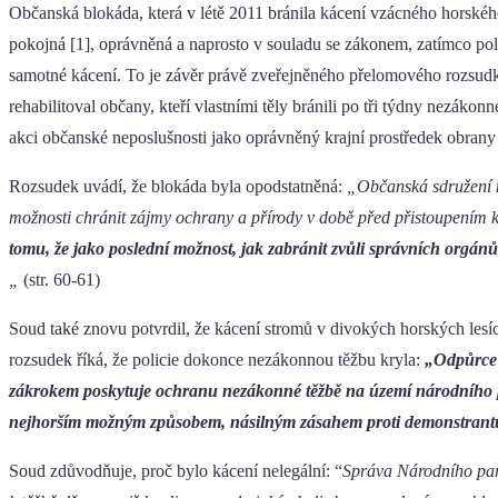
Občanská blokáda, která v létě 2011 bránila kácení vzácného horskéh
pokojná [1], oprávněná a naprosto v souladu se zákonem, zatímco police
samotné kácení. To je závěr právě zveřejněného přelomového rozsudku
rehabilitoval občany, kteří vlastními těly bránili po tři týdny nezákon
akci občanské neposlušnosti jako oprávněný krajní prostředek obra
Rozsudek uvádí, že blokáda byla opodstatněná:
„Občanská sdružení 
možnosti chránit zájmy ochrany a přírody v době před přistoupením k
tomu, že jako poslední možnost, jak zabránit zvůli správních
orgánů,
„
(str. 60-61)
Soud také znovu potvrdil, že kácení stromů v divokých horských les
rozsudek říká, že policie dokonce nezákonnou těžbu kryla:
„Odpůrc
zákrokem poskytuje ochranu nezákonné těžbě na území národního p
nejhorším možným způsobem, násilným zásahem proti demonstran
Soud zdůvodňuje, proč bylo kácení nelegální: “
Správa Národního par