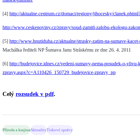
[4]
http://aktualne.centrum.cz/domaci/regiony/jihocesky/clanek.phtm
http://www.ceskenoviny.cz/zpravy/soud-zamitl-zalobu-ekologu-zakon
[5]
http://www.hnutiduha.cz/aktualne/strasky-zatim-na-sumave-kacet
Machálka řediteli NP Šumava Janu Stráskému ze dne 26. 4. 2011
[6]
http://budejovice.idnes.cz/vedeni-sumavy-nema-posudek-o-vlivu-k
zpravy.aspx?c=A110426_150729_budejovice-zpravy_pp
Celý
rozsudek v pdf
.
Příroda a krajina
Aktuality
Tiskové zprávy