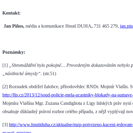
Kontakt:
Jan Piňos,
média a komunikace Hnutí DUHA
,
731 465 279,
jan.pi
Poznámky:
[1]
„Shromáždění bylo pokojné… Provedeným dokazováním nebylo pro
„násilnické úmysly“.
(str.51)
[2] Rozsudek obdržel žalobce, přírodovědec RNDr. Mojmír Vlašín. So
http://llp.cz/2013/12/soud-policie-mela-ucastniky-blokady-na-sumave-
Mojmíra Vlašína Mgr. Zuzana Candigliota z Ligy lidských práv nyní
obsahuje důkladný právní rozbor celého případu, z nějž vyplývají no
[3]
http://www.hnutiduha.cz/aktualne/mzp-potvrzeno-kaceni-jedovate
manek-ministre