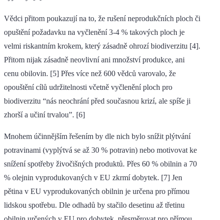
Vědci přitom poukazují na to, že rušení neprodukčních ploch či
opuštění požadavku na vyčlenění 3-4 % takových ploch je
velmi riskantním krokem, který zásadně ohrozí biodiverzitu [4].
Přitom nijak zásadně neovlivní ani množství produkce, ani
cenu obilovin. [5] Přes více než 600 vědců varovalo, že
opouštění cílů udržitelnosti včetně vyčlenění ploch pro
biodiverzitu “nás neochrání před současnou krizí, ale spíše ji
zhorší a učiní trvalou”. [6]
Mnohem účinnějším řešením by dle nich bylo snížit plýtvání
potravinami (vyplýtvá se až 30 % potravin) nebo motivovat ke
snížení spotřeby živočišných produktů. Přes 60 % obilnin a 70
% olejnin vyprodukovaných v EU zkrmí dobytek. [7] Jen
pětina v EU vyprodukovaných obilnin je určena pro přímou
lidskou spotřebu. Dle odhadů by stačilo desetinu až třetinu
obilnin určených v EU pro dobytek přesměrovat pro přímou