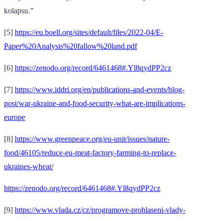
kolapsu.”
[5]
https://eu.boell.org/sites/default/files/2022-04/E-
Paper%20Analysis%20fallow%20land.pdf
[6]
https://zenodo.org/record/6461468#.Yl8qydPP2cz
[7]
https://www.iddri.org/en/publications-and-events/blog-
post/war-ukraine-and-food-security-what-are-implications-
europe
[8]
https://www.greenpeace.org/eu-unit/issues/nature-
food/46105/reduce-eu-meat-factory-farming-to-replace-
ukraines-wheat/
https://zenodo.org/record/6461468#.Yl8qydPP2cz
[9]
https://www.vlada.cz/cz/programove-prohlaseni-vlady-