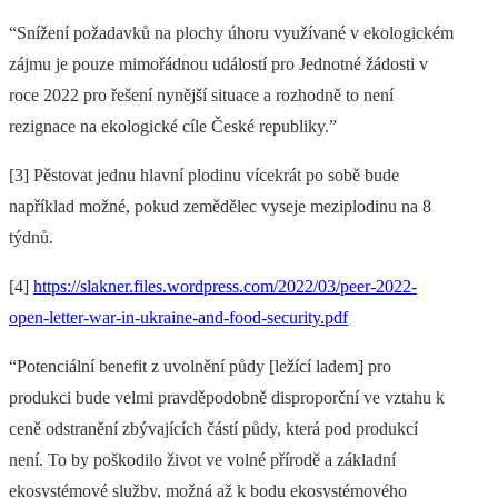
“Snížení požadavků na plochy úhoru využívané v ekologickém
zájmu je pouze mimořádnou událostí pro Jednotné žádosti v
roce 2022 pro řešení nynější situace a rozhodně to není
rezignace na ekologické cíle České republiky.”
[3] Pěstovat jednu hlavní plodinu vícekrát po sobě bude
například možné, pokud zemědělec vyseje meziplodinu na 8
týdnů.
[4]
https://slakner.files.wordpress.com/2022/03/peer-2022-
open-letter-war-in-ukraine-and-food-security.pdf
“Potenciální benefit z uvolnění půdy [ležící ladem] pro
produkci bude velmi pravděpodobně disproporční ve vztahu k
ceně odstranění zbývajících částí půdy, která pod produkcí
není. To by poškodilo život ve volné přírodě a základní
ekosystémové služby, možná až k bodu ekosystémového