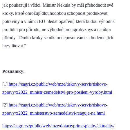
jak poukazují i vědci. Ministr Nekula by měl přehodnotit své
kroky, které ohrožují dlouhodobou schopnost produkovat
potraviny a v rámci EU hledat opatření, která budou výhodná
pro lidi i pro přírodu, ne výhodné pro agrobyznys a na úkor
přírody. Těmito kroky se nikam neposouváme a budeme jich
brzy litovat.”
Poznámky:
[1]
https://eagri.cz/public/web/mze/tiskovy-servis/tiskove-
zpravy/x2022_ministr-zemedelstvi-pro-posileni-vyroby.html
[2]
https://eagri.cz/public/web/mze/tiskovy-servis/tiskove-
zpravy/x2022_ministerstvo-zemedelstvi-reaguje-na.html
https://eagri.cz/public/web/mze/dotace/prime-platby/aktuality/