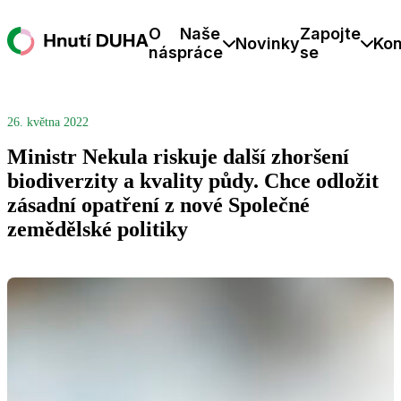
O
Naše
Zapojte
Novinky
Kon
nás
práce
se
26. května 2022
Ministr Nekula riskuje další zhoršení
biodiverzity a kvality půdy. Chce odložit
zásadní opatření z nové Společné
zemědělské politiky