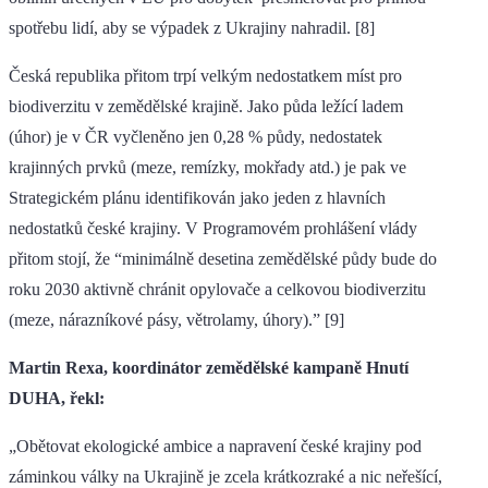
spotřebu lidí, aby se výpadek z Ukrajiny nahradil. [8]
Česká republika přitom trpí velkým nedostatkem míst pro
biodiverzitu v zemědělské krajině. Jako půda ležící ladem
(úhor) je v ČR vyčleněno jen 0,28 % půdy, nedostatek
krajinných prvků (meze, remízky, mokřady atd.) je pak ve
Strategickém plánu identifikován jako jeden z hlavních
nedostatků české krajiny. V Programovém prohlášení vlády
přitom stojí, že “minimálně desetina zemědělské půdy bude do
roku 2030 aktivně chránit opylovače a celkovou biodiverzitu
(meze, nárazníkové pásy, větrolamy, úhory).” [9]
Martin Rexa, koordinátor zemědělské kampaně Hnutí
DUHA, řekl:
„Obětovat ekologické ambice a napravení české krajiny pod
záminkou války na Ukrajině je zcela krátkozraké a nic neřešící,