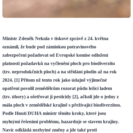
Ministr Zdeněk Nekula v tiskové zprávě z 24. května
oznámil, že bude pod záminkou potravinového
zabezpečení požadovat od Evropské komise odložení
platnosti požadavků na vyčlenění ploch pro biodiverzitu
(tzv. neprodukčních ploch) a na střídání plodin až na rok
2024. [1] Přitom už tento rok jako údajně výjimečné
opatření povolil zemědělcům rozorat půdu ležící ladem
(tzv. úhory) a ošetřovat ji pesticidy [2], ačkoli jde o jedny z
mála ploch v zemědělské krajině s přežívající biodiverzitou.
Podle Hnutí DUHA ministr těmito kroky, které jsou
mylnými řešeními problému, hazarduje se stavem krajiny.
Navíc odkládá nezbytné změny a jde také proti