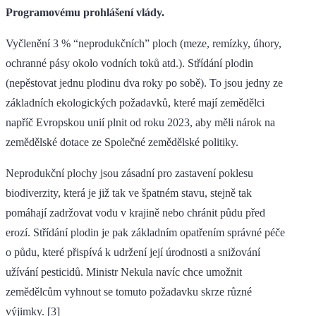
Programovému prohlášení vlády.
Vyčlenění 3 % “neprodukčních” ploch (meze, remízky, úhory,
ochranné pásy okolo vodních toků atd.). Střídání plodin
(nepěstovat jednu plodinu dva roky po sobě). To jsou jedny ze
základních ekologických požadavků, které mají zemědělci
napříč Evropskou unií plnit od roku 2023, aby měli nárok na
zemědělské dotace ze Společné zemědělské politiky.
Neprodukční plochy jsou zásadní pro zastavení poklesu
biodiverzity, která je již tak ve špatném stavu, stejně tak
pomáhají zadržovat vodu v krajině nebo chránit půdu před
erozí. Střídání plodin je pak základním opatřením správné péče
o půdu, které přispívá k udržení její úrodnosti a snižování
užívání pesticidů. Ministr Nekula navíc chce umožnit
zemědělcům vyhnout se tomuto požadavku skrze různé
výjimky. [3]