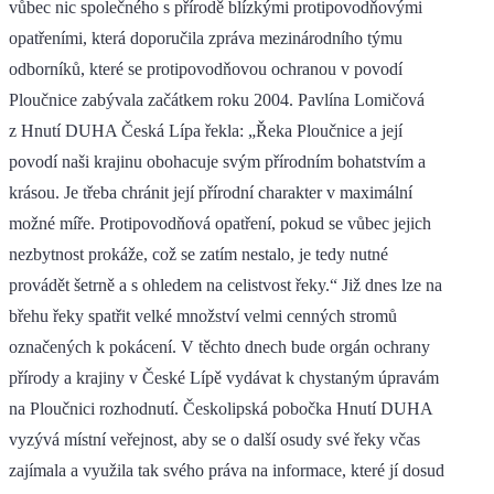
vůbec nic společného s přírodě blízkými protipovodňovými
opatřeními, která doporučila zpráva mezinárodního týmu
odborníků, které se protipovodňovou ochranou v povodí
Ploučnice zabývala začátkem roku 2004. Pavlína Lomičová
z Hnutí DUHA Česká Lípa řekla: „Řeka Ploučnice a její
povodí naši krajinu obohacuje svým přírodním bohatstvím a
krásou. Je třeba chránit její přírodní charakter v maximální
možné míře. Protipovodňová opatření, pokud se vůbec jejich
nezbytnost prokáže, což se zatím nestalo, je tedy nutné
provádět šetrně a s ohledem na celistvost řeky.“ Již dnes lze na
břehu řeky spatřit velké množství velmi cenných stromů
označených k pokácení. V těchto dnech bude orgán ochrany
přírody a krajiny v České Lípě vydávat k chystaným úpravám
na Ploučnici rozhodnutí. Českolipská pobočka Hnutí DUHA
vyzývá místní veřejnost, aby se o další osudy své řeky včas
zajímala a využila tak svého práva na informace, které jí dosud