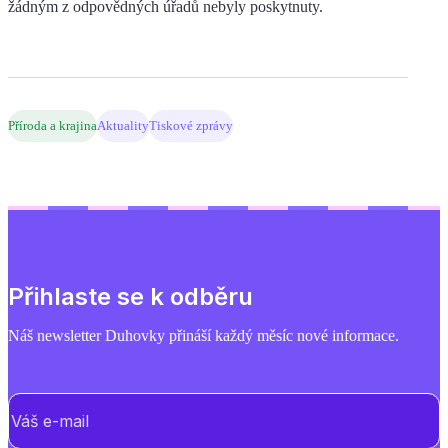
žádným z odpovědných úřadů nebyly poskytnuty.
Příroda a krajina
Aktuality
Tiskové zprávy
Přihlaste se k odběru
Náš newsletter Duhovky přináší každý měsíc nové informace.
E-mail
(Povinné)