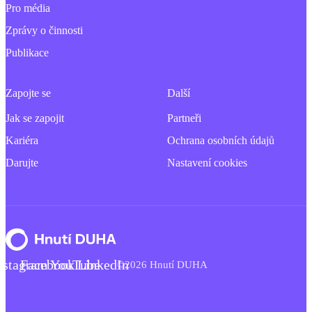
Pro média
Zprávy o činnosti
Publikace
Zapojte se
Další
Jak se zapojit
Partneři
Kariéra
Ochrana osobních údajů
Darujte
Nastavení cookies
nstagram
Facebook
YouTube
LinkedIn
©2026 Hnutí DUHA