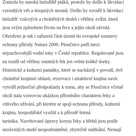
Zmizela by mnohá hnízdiště ptáků, protože by došlo k likvidaci
vzrostlých vrb a doupných stromů. Došlo by rovněž k likvidaci
hnízdišť vzácných a chráněných druhů i většiny zvířat, která
jsou svým způsobem života na řece a jejím okolí závislá.
Ohroženo je tak i zařazení části území do evropské soustavy
ochrany přírody Natura 2000. Ploučnice patří mezi
nejzachovalejší vodní toky v České republice. Regulované jsou
na rozdíl od většiny ostatních řek jen velmi krátké úseky.
Historické a kulturní památky, které se nacházejí v povodí, dvě
chráněné krajinné oblasti, rezervace i atraktivní krajina navíc
vytváří jedinečné předpoklady k tomu, aby se Ploučnice včetně
okolí stala vzorovou ukázkou přírodního charakteru řeky a
citlivého užívání, při kterém se spojí ochrana přírody, kulturní
krajina, hospodářské využití a k přírodě šetrná
turistika. Navrhované úpravy koryta řeky a břehů jsou podle
nezávislých studií neopodstatněné, zbytečně radikální. Nemají