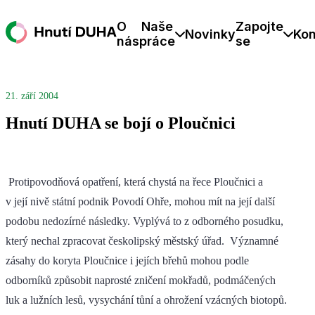
O
Naše
Zapojte
Novinky
Kon
nás
práce
se
21. září 2004
Hnutí DUHA se bojí o Ploučnici
Protipovodňová opatření, která chystá na řece Ploučnici a
v její nivě státní podnik Povodí Ohře, mohou mít na její další
podobu nedozírné následky. Vyplývá to z odborného posudku,
který nechal zpracovat českolipský městský úřad. Významné
zásahy do koryta Ploučnice i jejích břehů mohou podle
odborníků způsobit naprosté zničení mokřadů, podmáčených
luk a lužních lesů, vysychání tůní a ohrožení vzácných biotopů.