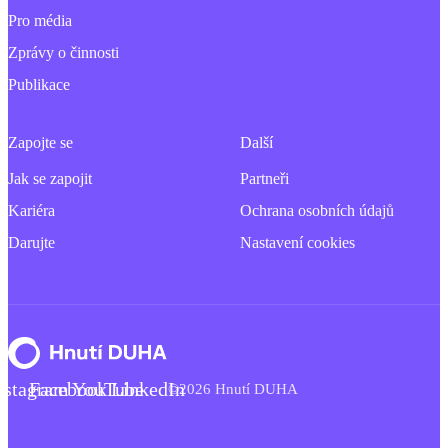
Pro média
Zprávy o činnosti
Publikace
Zapojte se
Další
Jak se zapojit
Partneři
Kariéra
Ochrana osobních údajů
Darujte
Nastavení cookies
nstagram
Facebook
YouTube
LinkedIn
©2026 Hnutí DUHA