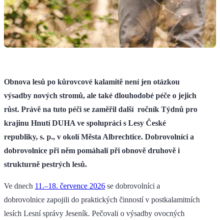
Obnova lesů po kůrovcové kalamitě není jen otázkou
výsadby nových stromů, ale také dlouhodobé péče o jejich
růst. Právě na tuto péči se zaměřil další ročník Týdnů pro
krajinu Hnutí DUHA ve spolupráci s Lesy České
republiky, s. p., v okolí Města Albrechtice. Dobrovolníci a
dobrovolnice při něm pomáhali při obnově druhově i
strukturně pestrých lesů.
Ve dnech
11.–18. července 2026
se dobrovolníci a
dobrovolnice zapojili do praktických činností v postkalamitních
lesích Lesní správy Jeseník. Pečovali o výsadby ovocných