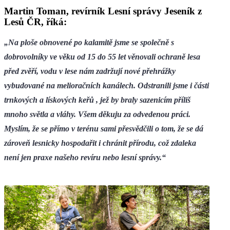
Martin Toman, revírník Lesní správy Jeseník z
Lesů ČR, říká:
„Na ploše obnovené po kalamitě jsme se společně s
dobrovolníky ve věku od 15 do 55 let věnovali ochraně lesa
před zvěří, vodu v lese nám zadržují nové přehrážky
vybudované na melioračních kanálech. Odstranili jsme i části
trnkových a lískových keřů , jež by braly sazenicím příliš
mnoho světla a vláhy. Všem děkuju za odvedenou práci.
Myslím, že se přímo v terénu sami přesvědčili o tom, že se dá
zároveň lesnicky hospodařit i chránit přírodu, což zdaleka
není jen praxe našeho revíru nebo lesní správy.“