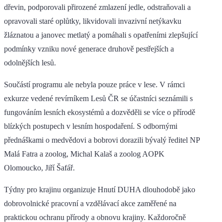
dřevin, podporovali přirozené zmlazení jedle, odstraňovali a
opravovali staré oplůtky, likvidovali invazivní netýkavku
žláznatou a janovec metlatý a pomáhali s opatřeními zlepšující
podmínky vzniku nové generace druhově pestřejších a
odolnějších lesů.
Součástí programu ale nebyla pouze práce v lese. V rámci
exkurze vedené revírníkem Lesů ČR se účastníci seznámili s
fungováním lesních ekosystémů a dozvěděli se více o přírodě
blízkých postupech v lesním hospodaření. S odbornými
přednáškami o medvědovi a bobrovi dorazili bývalý ředitel NP
Malá Fatra a zoolog, Michal Kalaš a zoolog AOPK
Olomoucko, Jiří Šafář.
Týdny pro krajinu organizuje Hnutí DUHA dlouhodobě jako
dobrovolnické pracovní a vzdělávací akce zaměřené na
praktickou ochranu přírody a obnovu krajiny. Každoročně