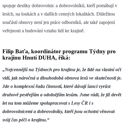
spojuje desítky dobrovolnic a dobrovolníků, kteří pomáhají v
lesích, na loukách a v dalších cenných lokalitách. Důležitou
součástí obnovy není jen práce odborníků, ale také zapojení
veřejnosti a budování vztahu lidí ke krajině.
Filip Baťa, koordinátor programu Týdny pro
krajinu Hnutí DUHA, říká:
„Nejcennější na Týdnech pro krajinu je, že lidé na vlastní oči
vidí, jak náročná a dlouhodobá obnova lesů ve skutečnosti je.
Jde o komplexní řadu činností, které dávají šanci vyrůst
druhově pestřejším a odolnějším lesům. Jsme rádi, že již devět
let na tom můžeme spolupracovat s Lesy ČR i s
dobrovolnicemi a dobrovolníky, kteří jsou ochotni věnovat
svůj čas péči o krajinu.“