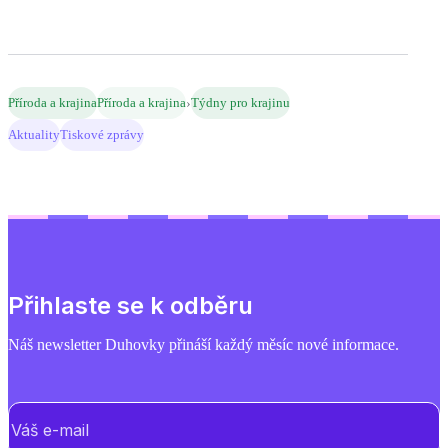
›
Příroda a krajina
Příroda a krajina
Týdny pro krajinu
Aktuality
Tiskové zprávy
Přihlaste se k odběru
Náš newsletter Duhovky přináší každý měsíc nové informace.
E-mail
(Povinné)