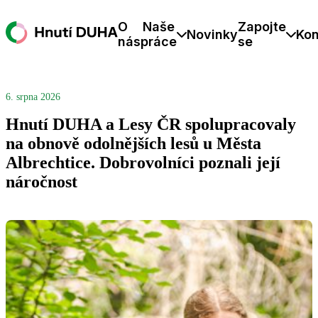
O
Naše
Zapojte
Novinky
Kon
nás
práce
se
6. srpna 2026
Hnutí DUHA a Lesy ČR spolupracovaly
na obnově odolnějších lesů u Města
Albrechtice. Dobrovolníci poznali její
náročnost