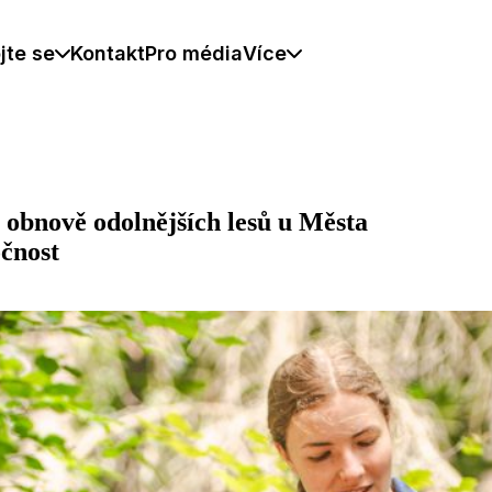
jte se
Kontakt
Pro média
Více
obnově odolnějších lesů u Města
očnost