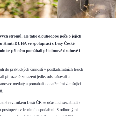
ých stromů, ale také dlouhodobé péče o jejich
jinu Hnutí DUHA ve spolupráci s Lesy České
ovolnice při něm pomáhali při obnově druhově i
li do praktických činností v postkalamitních lesích
i přirozené zmlazení jedle, odstraňovali a
janovec metlatý a pomáhali s opatřeními zlepšující
ů.
dené revírníkem Lesů ČR se účastníci seznámili s
ch postupech v lesním hospodaření. S odbornými