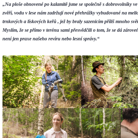
„Na ploše obnovené po kalamitě jsme se společně s dobrovolníky ve 
zvěří, vodu v lese nám zadržují nové přehrážky vybudované na melio
trnkových a lískových keřů , jež by braly sazenicím příliš mnoho sv
Myslím, že se přímo v terénu sami přesvědčili o tom, že se dá zárove
není jen praxe našeho revíru nebo lesní správy.“