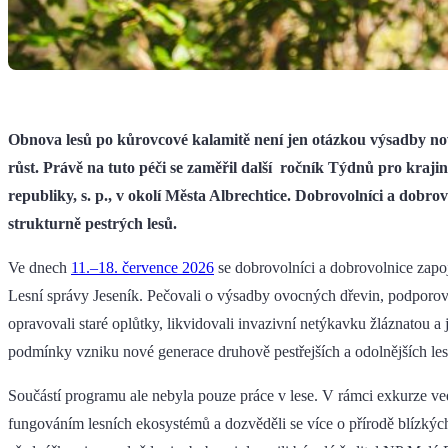
Obnova lesů po kůrovcové kalamitě není jen otázkou výsadby nov
růst. Právě na tuto péči se zaměřil další ročník Týdnů pro kra
republiky, s. p., v okolí Města Albrechtice. Dobrovolníci a dobr
strukturně pestrých lesů.
Ve dnech
11.–18. července 2026
se dobrovolníci a dobrovolnice zapoji
Lesní správy Jeseník. Pečovali o výsadby ovocných dřevin, podporoval
opravovali staré oplůtky, likvidovali invazivní netýkavku žláznatou a 
podmínky vzniku nové generace druhově pestřejších a odolnějších les
Součástí programu ale nebyla pouze práce v lese. V rámci exkurze ve
fungováním lesních ekosystémů a dozvěděli se více o přírodě blízký