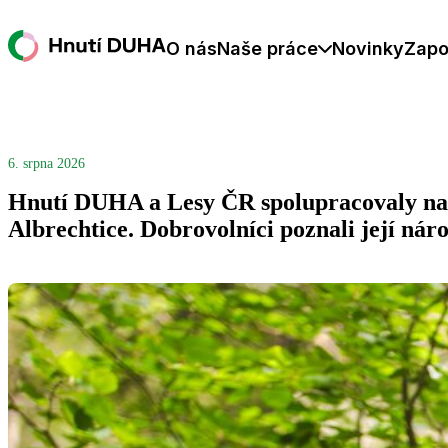
O nás
Naše práce
Novinky
Zapo
6. srpna 2026
Hnutí DUHA a Lesy ČR spolupracovaly na 
Albrechtice. Dobrovolníci poznali její nár