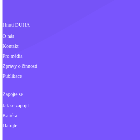
Hnutí DUHA
O nás
Kontakt
Pro média
Zprávy o činnosti
Publikace
Zapojte se
Jak se zapojit
Kariéra
Darujte