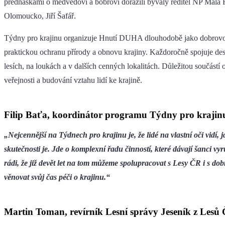
přednáškami o medvědovi a bobrovi dorazili bývalý ředitel NP Malá
Olomoucko, Jiří Šafář.
Týdny pro krajinu organizuje Hnutí DUHA dlouhodobě jako dobrovol
praktickou ochranu přírody a obnovu krajiny. Každoročně spojuje des
lesích, na loukách a v dalších cenných lokalitách. Důležitou součástí
veřejnosti a budování vztahu lidí ke krajině.
Filip Baťa, koordinátor programu Týdny pro kraji
„Nejcennější na Týdnech pro krajinu je, že lidé na vlastní oči vidí
skutečnosti je. Jde o komplexní řadu činností, které dávají šanci v
rádi, že již devět let na tom můžeme spolupracovat s Lesy ČR i s dob
věnovat svůj čas péči o krajinu.“
Martin Toman, revírník Lesní správy Jeseník z Lesů 