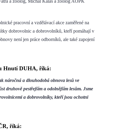
 Fatra a zoolog, Michal Kalaš a zoolog AOPK
nické pracovní a vzdělávací akce zaměřené na
ítky dobrovolnic a dobrovolníků, kteří pomáhají v
 obnovy není jen práce odborníků, ale také zapojení
nu Hnutí DUHA, říká:
, jak náročná a dlouhodobá obnova lesů ve
yrůst druhově pestřejším a odolnějším lesům. Jsme
rovolnicemi a dobrovolníky, kteří jsou ochotni
ČR, říká: