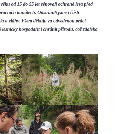
věku od 15 do 55 let věnovali ochraně lesa před
račních kanálech. Odstranili jsme i části
ětla a vláhy. Všem děkuju za odvedenou práci.
ň lesnicky hospodařit i chránit přírodu, což zdaleka