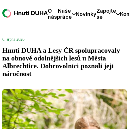
O
Naše
Zapojte
Novinky
Kon
nás
práce
se
6. srpna 2026
Hnutí DUHA a Lesy ČR spolupracovaly
na obnově odolnějších lesů u Města
Albrechtice. Dobrovolníci poznali její
náročnost