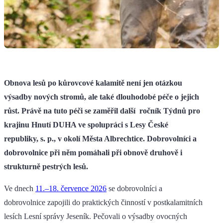
Obnova lesů po kůrovcové kalamitě není jen otázkou
výsadby nových stromů, ale také dlouhodobé péče o jejich
růst. Právě na tuto péči se zaměřil další ročník Týdnů pro
krajinu Hnutí DUHA ve spolupráci s Lesy České
republiky, s. p., v okolí Města Albrechtice. Dobrovolníci a
dobrovolnice při něm pomáhali při obnově druhově i
strukturně pestrých lesů.
Ve dnech
11.–18. července 2026
se dobrovolníci a
dobrovolnice zapojili do praktických činností v postkalamitních
lesích Lesní správy Jeseník. Pečovali o výsadby ovocných