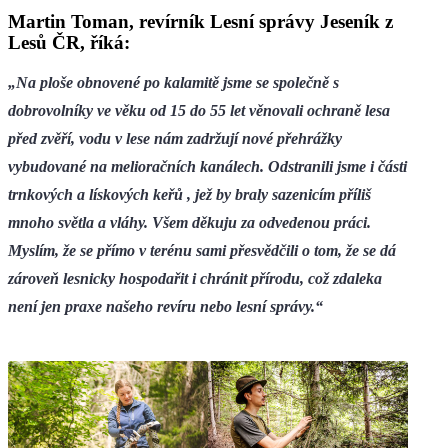
Martin Toman, revírník Lesní správy Jeseník z
Lesů ČR, říká:
„Na ploše obnovené po kalamitě jsme se společně s
dobrovolníky ve věku od 15 do 55 let věnovali ochraně lesa
před zvěří, vodu v lese nám zadržují nové přehrážky
vybudované na melioračních kanálech. Odstranili jsme i části
trnkových a lískových keřů , jež by braly sazenicím příliš
mnoho světla a vláhy. Všem děkuju za odvedenou práci.
Myslím, že se přímo v terénu sami přesvědčili o tom, že se dá
zároveň lesnicky hospodařit i chránit přírodu, což zdaleka
není jen praxe našeho revíru nebo lesní správy.“