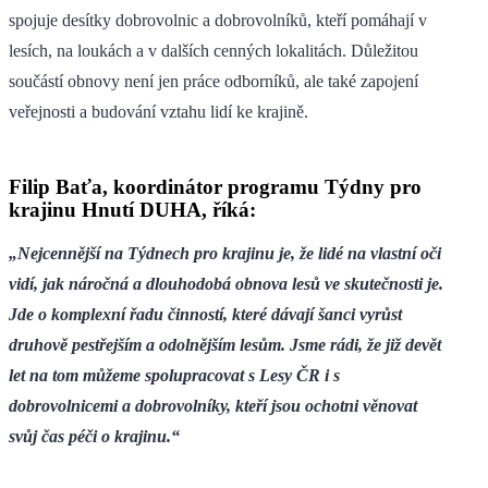
spojuje desítky dobrovolnic a dobrovolníků, kteří pomáhají v
lesích, na loukách a v dalších cenných lokalitách. Důležitou
součástí obnovy není jen práce odborníků, ale také zapojení
veřejnosti a budování vztahu lidí ke krajině.
Filip Baťa, koordinátor programu Týdny pro
krajinu Hnutí DUHA, říká:
„Nejcennější na Týdnech pro krajinu je, že lidé na vlastní oči
vidí, jak náročná a dlouhodobá obnova lesů ve skutečnosti je.
Jde o komplexní řadu činností, které dávají šanci vyrůst
druhově pestřejším a odolnějším lesům. Jsme rádi, že již devět
let na tom můžeme spolupracovat s Lesy ČR i s
dobrovolnicemi a dobrovolníky, kteří jsou ochotni věnovat
svůj čas péči o krajinu.“