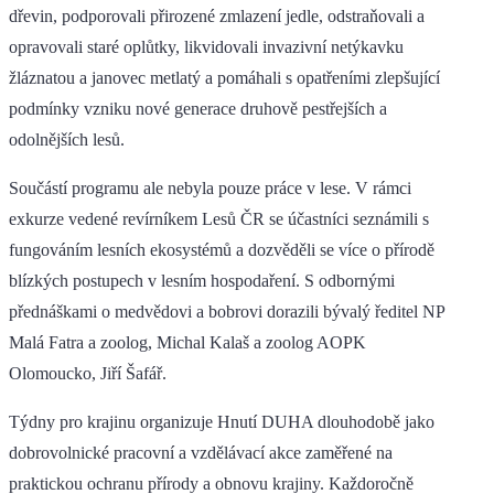
dřevin, podporovali přirozené zmlazení jedle, odstraňovali a
opravovali staré oplůtky, likvidovali invazivní netýkavku
žláznatou a janovec metlatý a pomáhali s opatřeními zlepšující
podmínky vzniku nové generace druhově pestřejších a
odolnějších lesů.
Součástí programu ale nebyla pouze práce v lese. V rámci
exkurze vedené revírníkem Lesů ČR se účastníci seznámili s
fungováním lesních ekosystémů a dozvěděli se více o přírodě
blízkých postupech v lesním hospodaření. S odbornými
přednáškami o medvědovi a bobrovi dorazili bývalý ředitel NP
Malá Fatra a zoolog, Michal Kalaš a zoolog AOPK
Olomoucko, Jiří Šafář.
Týdny pro krajinu organizuje Hnutí DUHA dlouhodobě jako
dobrovolnické pracovní a vzdělávací akce zaměřené na
praktickou ochranu přírody a obnovu krajiny. Každoročně