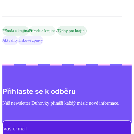
›
Příroda a krajina
Příroda a krajina
Týdny pro krajinu
Aktuality
Tiskové zprávy
Přihlaste se k odběru
Náš newsletter Duhovky přináší každý měsíc nové informace.
E-mail
(Povinné)