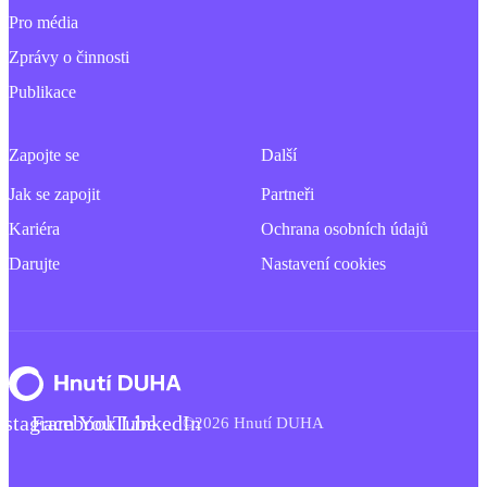
Pro média
Zprávy o činnosti
Publikace
Zapojte se
Další
Jak se zapojit
Partneři
Kariéra
Ochrana osobních údajů
Darujte
Nastavení cookies
nstagram
Facebook
YouTube
LinkedIn
©2026 Hnutí DUHA