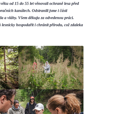
věku od 15 do 55 let věnovali ochraně lesa před
račních kanálech. Odstranili jsme i části
ětla a vláhy. Všem děkuju za odvedenou práci.
ň lesnicky hospodařit i chránit přírodu, což zdaleka