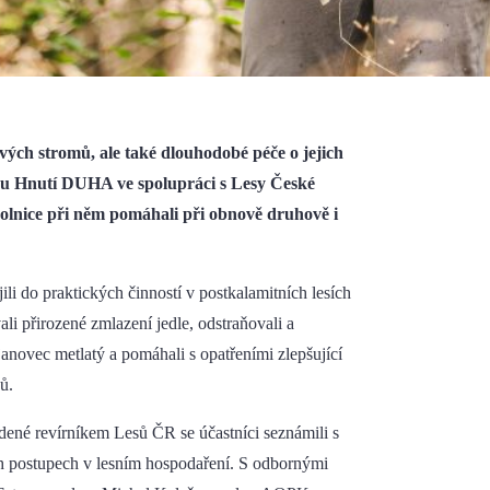
ých stromů, ale také dlouhodobé péče o jejich
jinu Hnutí DUHA ve spolupráci s Lesy České
ovolnice při něm pomáhali při obnově druhově i
li do praktických činností v postkalamitních lesích
i přirozené zmlazení jedle, odstraňovali a
janovec metlatý a pomáhali s opatřeními zlepšující
ů.
dené revírníkem Lesů ČR se účastníci seznámili s
ch postupech v lesním hospodaření. S odbornými