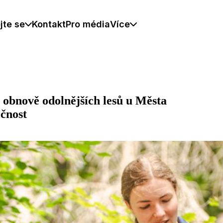
jte se
Kontakt
Pro média
Více
obnově odolnějších lesů u Města
očnost