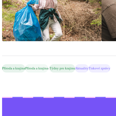
›
Příroda a krajina
Příroda a krajina
Týdny pro krajinu
Aktuality
Tiskové zprávy