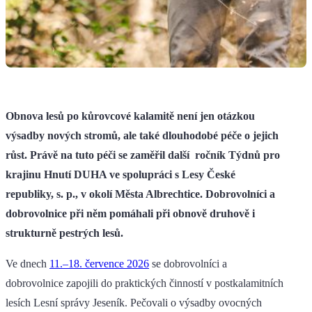
Obnova lesů po kůrovcové kalamitě není jen otázkou
výsadby nových stromů, ale také dlouhodobé péče o jejich
růst. Právě na tuto péči se zaměřil další ročník Týdnů pro
krajinu Hnutí DUHA ve spolupráci s Lesy České
republiky, s. p., v okolí Města Albrechtice. Dobrovolníci a
dobrovolnice při něm pomáhali při obnově druhově i
strukturně pestrých lesů.
Ve dnech
11.–18. července 2026
se dobrovolníci a
dobrovolnice zapojili do praktických činností v postkalamitních
lesích Lesní správy Jeseník. Pečovali o výsadby ovocných