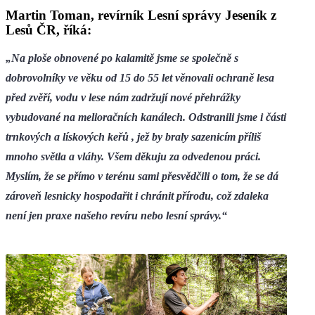
Martin Toman, revírník Lesní správy Jeseník z
Lesů ČR, říká:
„Na ploše obnovené po kalamitě jsme se společně s
dobrovolníky ve věku od 15 do 55 let věnovali ochraně lesa
před zvěří, vodu v lese nám zadržují nové přehrážky
vybudované na melioračních kanálech. Odstranili jsme i části
trnkových a lískových keřů , jež by braly sazenicím příliš
mnoho světla a vláhy. Všem děkuju za odvedenou práci.
Myslím, že se přímo v terénu sami přesvědčili o tom, že se dá
zároveň lesnicky hospodařit i chránit přírodu, což zdaleka
není jen praxe našeho revíru nebo lesní správy.“