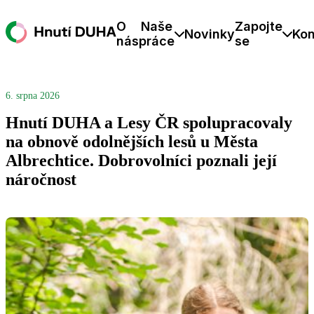
O
Naše
Zapojte
Novinky
Kon
nás
práce
se
6. srpna 2026
Hnutí DUHA a Lesy ČR spolupracovaly
na obnově odolnějších lesů u Města
Albrechtice. Dobrovolníci poznali její
náročnost