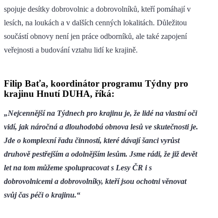
spojuje desítky dobrovolnic a dobrovolníků, kteří pomáhají v
lesích, na loukách a v dalších cenných lokalitách. Důležitou
součástí obnovy není jen práce odborníků, ale také zapojení
veřejnosti a budování vztahu lidí ke krajině.
Filip Baťa, koordinátor programu Týdny pro
krajinu Hnutí DUHA, říká:
„Nejcennější na Týdnech pro krajinu je, že lidé na vlastní oči
vidí, jak náročná a dlouhodobá obnova lesů ve skutečnosti je.
Jde o komplexní řadu činností, které dávají šanci vyrůst
druhově pestřejším a odolnějším lesům. Jsme rádi, že již devět
let na tom můžeme spolupracovat s Lesy ČR i s
dobrovolnicemi a dobrovolníky, kteří jsou ochotni věnovat
svůj čas péči o krajinu.“