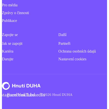
Pro média
Zprávy o činnosti
Publikace
Zapojte se
Další
Jak se zapojit
Partneři
Kariéra
Ochrana osobních údajů
Darujte
Nastavení cookies
nstagram
Facebook
YouTube
LinkedIn
©2026 Hnutí DUHA