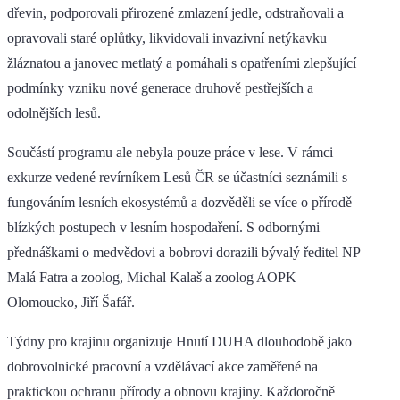
dřevin, podporovali přirozené zmlazení jedle, odstraňovali a
opravovali staré oplůtky, likvidovali invazivní netýkavku
žláznatou a janovec metlatý a pomáhali s opatřeními zlepšující
podmínky vzniku nové generace druhově pestřejších a
odolnějších lesů.
Součástí programu ale nebyla pouze práce v lese. V rámci
exkurze vedené revírníkem Lesů ČR se účastníci seznámili s
fungováním lesních ekosystémů a dozvěděli se více o přírodě
blízkých postupech v lesním hospodaření. S odbornými
přednáškami o medvědovi a bobrovi dorazili bývalý ředitel NP
Malá Fatra a zoolog, Michal Kalaš a zoolog AOPK
Olomoucko, Jiří Šafář.
Týdny pro krajinu organizuje Hnutí DUHA dlouhodobě jako
dobrovolnické pracovní a vzdělávací akce zaměřené na
praktickou ochranu přírody a obnovu krajiny. Každoročně