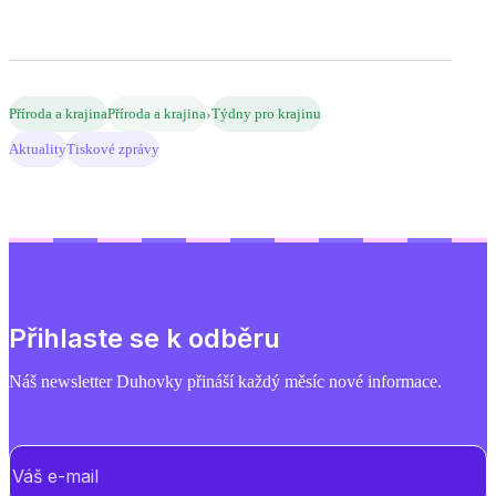
›
Příroda a krajina
Příroda a krajina
Týdny pro krajinu
Aktuality
Tiskové zprávy
Přihlaste se k odběru
Náš newsletter Duhovky přináší každý měsíc nové informace.
E-mail
(Povinné)