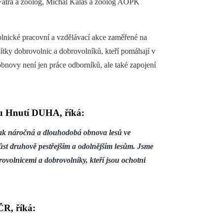
 Fatra a zoolog, Michal Kalaš a zoolog AOPK
nické pracovní a vzdělávací akce zaměřené na
ítky dobrovolnic a dobrovolníků, kteří pomáhají v
 obnovy není jen práce odborníků, ale také zapojení
nu Hnutí DUHA, říká:
, jak náročná a dlouhodobá obnova lesů ve
yrůst druhově pestřejším a odolnějším lesům. Jsme
rovolnicemi a dobrovolníky, kteří jsou ochotni
ČR, říká: