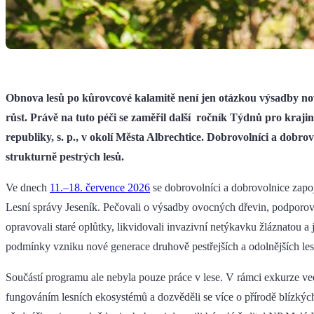
Obnova lesů po kůrovcové kalamitě není jen otázkou výsadby nov
růst. Právě na tuto péči se zaměřil další ročník Týdnů pro kra
republiky, s. p., v okolí Města Albrechtice. Dobrovolníci a dobr
strukturně pestrých lesů.
Ve dnech
11.–18. července 2026
se dobrovolníci a dobrovolnice zapoji
Lesní správy Jeseník. Pečovali o výsadby ovocných dřevin, podporoval
opravovali staré oplůtky, likvidovali invazivní netýkavku žláznatou a 
podmínky vzniku nové generace druhově pestřejších a odolnějších les
Součástí programu ale nebyla pouze práce v lese. V rámci exkurze ve
fungováním lesních ekosystémů a dozvěděli se více o přírodě blízký