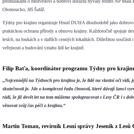
přednáškami o medvědovi a bobrovi dorazili bývalý ředitel NP Malá
Olomoucko, Jiří Šafář.
Týdny pro krajinu organizuje Hnutí DUHA dlouhodobě jako dobrovol
praktickou ochranu přírody a obnovu krajiny. Každoročně spojuje des
lesích, na loukách a v dalších cenných lokalitách. Důležitou součástí
veřejnosti a budování vztahu lidí ke krajině.
Filip Baťa, koordinátor programu Týdny pro kraji
„Nejcennější na Týdnech pro krajinu je, že lidé na vlastní oči vidí
skutečnosti je. Jde o komplexní řadu činností, které dávají šanci v
rádi, že již devět let na tom můžeme spolupracovat s Lesy ČR i s dob
věnovat svůj čas péči o krajinu.“
Martin Toman, revírník Lesní správy Jeseník z Lesů 