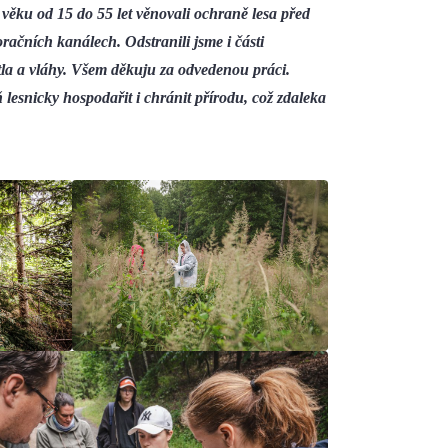
věku od 15 do 55 let věnovali ochraně lesa před
račních kanálech. Odstranili jsme i části
ětla a vláhy. Všem děkuju za odvedenou práci.
ň lesnicky hospodařit i chránit přírodu, což zdaleka