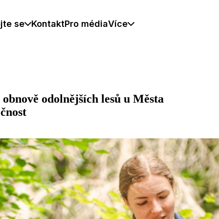
jte se
Kontakt
Pro média
Více
obnově odolnějších lesů u Města
očnost