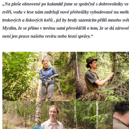
„Na ploše obnovené po kalamitě jsme se společně s dobrovolníky ve 
zvěří, vodu v lese nám zadržují nové přehrážky vybudované na melio
trnkových a lískových keřů , jež by braly sazenicím příliš mnoho sv
Myslím, že se přímo v terénu sami přesvědčili o tom, že se dá zárove
není jen praxe našeho revíru nebo lesní správy.“