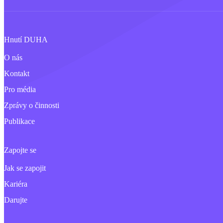
Hnutí DUHA
O nás
Kontakt
Pro média
Zprávy o činnosti
Publikace
Zapojte se
Jak se zapojit
Kariéra
Darujte