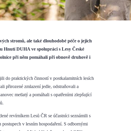
ých stromů, ale také dlouhodobé péče o jejich
jinu Hnutí DUHA ve spolupráci s Lesy České
ovolnice při něm pomáhali při obnově druhově i
li do praktických činností v postkalamitních lesích
i přirozené zmlazení jedle, odstraňovali a
janovec metlatý a pomáhali s opatřeními zlepšující
ů.
dené revírníkem Lesů ČR se účastníci seznámili s
ch postupech v lesním hospodaření. S odbornými