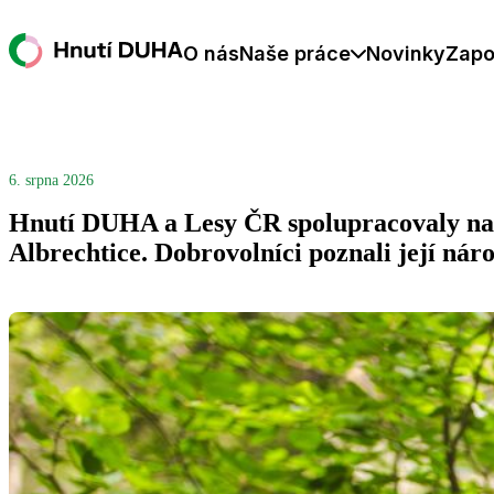
O nás
Naše práce
Novinky
Zapo
6. srpna 2026
Hnutí DUHA a Lesy ČR spolupracovaly na 
Albrechtice. Dobrovolníci poznali její nár