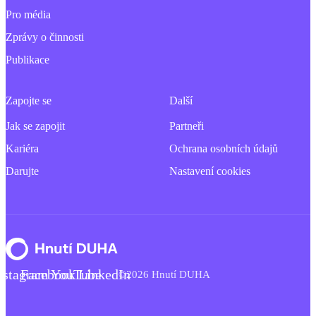
Pro média
Zprávy o činnosti
Publikace
Zapojte se
Další
Jak se zapojit
Partneři
Kariéra
Ochrana osobních údajů
Darujte
Nastavení cookies
nstagram
Facebook
YouTube
LinkedIn
©2026 Hnutí DUHA