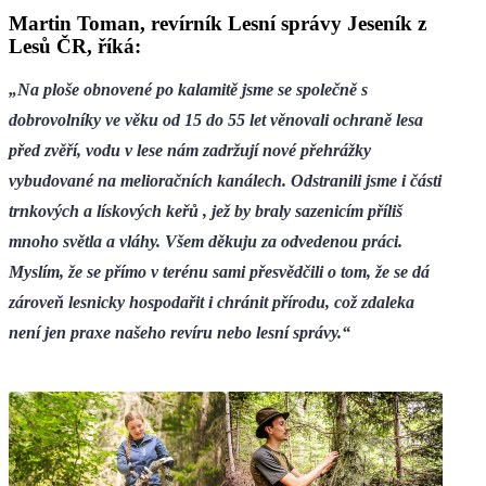
Martin Toman, revírník Lesní správy Jeseník z
Lesů ČR, říká:
„Na ploše obnovené po kalamitě jsme se společně s
dobrovolníky ve věku od 15 do 55 let věnovali ochraně lesa
před zvěří, vodu v lese nám zadržují nové přehrážky
vybudované na melioračních kanálech. Odstranili jsme i části
trnkových a lískových keřů , jež by braly sazenicím příliš
mnoho světla a vláhy. Všem děkuju za odvedenou práci.
Myslím, že se přímo v terénu sami přesvědčili o tom, že se dá
zároveň lesnicky hospodařit i chránit přírodu, což zdaleka
není jen praxe našeho revíru nebo lesní správy.“