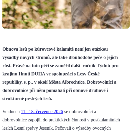
Obnova lesů po kůrovcové kalamitě není jen otázkou
výsadby nových stromů, ale také dlouhodobé péče o jejich
růst. Právě na tuto péči se zaměřil další ročník Týdnů pro
krajinu Hnutí DUHA ve spolupráci s Lesy České
republiky, s. p., v okolí Města Albrechtice. Dobrovolníci a
dobrovolnice při něm pomáhali při obnově druhově i
strukturně pestrých lesů.
Ve dnech
11.–18. července 2026
se dobrovolníci a
dobrovolnice zapojili do praktických činností v postkalamitních
lesích Lesní správy Jeseník. Pečovali o výsadby ovocných