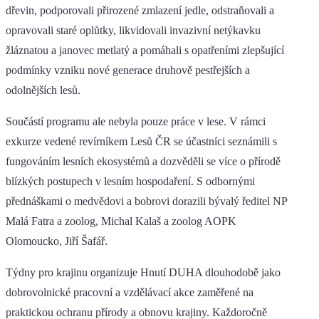
dřevin, podporovali přirozené zmlazení jedle, odstraňovali a
opravovali staré oplůtky, likvidovali invazivní netýkavku
žláznatou a janovec metlatý a pomáhali s opatřeními zlepšující
podmínky vzniku nové generace druhově pestřejších a
odolnějších lesů.
Součástí programu ale nebyla pouze práce v lese. V rámci
exkurze vedené revírníkem Lesů ČR se účastníci seznámili s
fungováním lesních ekosystémů a dozvěděli se více o přírodě
blízkých postupech v lesním hospodaření. S odbornými
přednáškami o medvědovi a bobrovi dorazili bývalý ředitel NP
Malá Fatra a zoolog, Michal Kalaš a zoolog AOPK
Olomoucko, Jiří Šafář.
Týdny pro krajinu organizuje Hnutí DUHA dlouhodobě jako
dobrovolnické pracovní a vzdělávací akce zaměřené na
praktickou ochranu přírody a obnovu krajiny. Každoročně