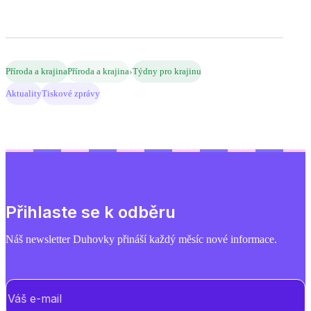
›
Příroda a krajina
Příroda a krajina
Týdny pro krajinu
Aktuality
Tiskové zprávy
Přihlaste se k odběru
Náš newsletter Duhovky přináší každý měsíc nové informace.
E-mail
(Povinné)