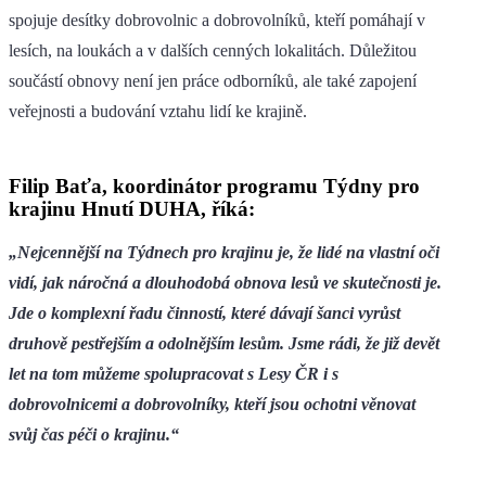
spojuje desítky dobrovolnic a dobrovolníků, kteří pomáhají v
lesích, na loukách a v dalších cenných lokalitách. Důležitou
součástí obnovy není jen práce odborníků, ale také zapojení
veřejnosti a budování vztahu lidí ke krajině.
Filip Baťa, koordinátor programu Týdny pro
krajinu Hnutí DUHA, říká:
„Nejcennější na Týdnech pro krajinu je, že lidé na vlastní oči
vidí, jak náročná a dlouhodobá obnova lesů ve skutečnosti je.
Jde o komplexní řadu činností, které dávají šanci vyrůst
druhově pestřejším a odolnějším lesům. Jsme rádi, že již devět
let na tom můžeme spolupracovat s Lesy ČR i s
dobrovolnicemi a dobrovolníky, kteří jsou ochotni věnovat
svůj čas péči o krajinu.“