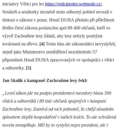
iniciativy Vědci pro les
https://vedciproles.webnode.cz/
.
Senátoři a senátorky nicméně tento odborný pohled nevzali v
diskusi o zákonu v potaz. Hnutí DUHA předalo při příležitosti
třetího čtení zákona poslancům apel 89 400 občanů, kteří ve
výzvě Zachraňme lesy žádali, aby lesy nebyly pouhými
továrnami na dřevo.
[4]
Tento hlas ale zákonodárci nevyslyšeli,
stejně jako Ministerstvo zemědělství nezohlednilo 57
připomínek Hnutí DUHA zpracovaných ve spolupráci s vědci
a odborníky.
[5]
Jan Skalík z kampaně Zachraňme lesy řekl:
„Lesní zákon jde na podpis prezidentovi navzdory hlasu 390
vědců a odborníků i 89 tisíc občanů spojených v kampani
Zachraňme lesy. Zaznívá od nich jednotně, že chtějí zásadním
způsobem zlepšit hospodaření v našich lesích. To ale schválená
novela nenaplňuje. Měl by to vyslyšet nejen prezident, ale i