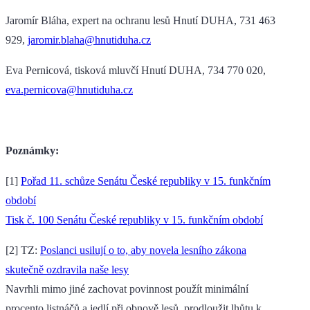
Jaromír Bláha, expert na ochranu lesů Hnutí DUHA, 731 463
929,
jaromir.blaha@hnutiduha.cz
Eva Pernicová, tisková mluvčí Hnutí DUHA, 734 770 020,
eva.pernicova@hnutiduha.cz
Poznámky:
[1]
Pořad 11. schůze Senátu České republiky v 15. funkčním
období
Tisk č. 100 Senátu České republiky v 15. funkčním období
[2] TZ:
Poslanci usilují o to, aby novela lesního zákona
skutečně ozdravila naše lesy
Navrhli mimo jiné zachovat povinnost použít minimální
procento listnáčů a jedlí při obnově lesů, prodloužit lhůtu k