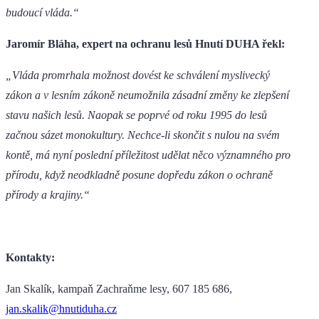
budoucí vláda.“
Jaromír Bláha, expert na ochranu lesů Hnutí DUHA řekl:
„Vláda promrhala možnost dovést ke schválení myslivecký
zákon a v lesním zákoně neumožnila zásadní změny ke zlepšení
stavu našich lesů. Naopak se poprvé od roku 1995 do lesů
začnou sázet monokultury. Nechce-li skončit s nulou na svém
kontě, má nyní poslední příležitost udělat něco významného pro
přírodu, když neodkladně posune dopředu zákon o ochraně
přírody a krajiny.“
Kontakty:
Jan Skalík, kampaň Zachraňme lesy, 607 185 686,
jan.skalik@hnutiduha.cz