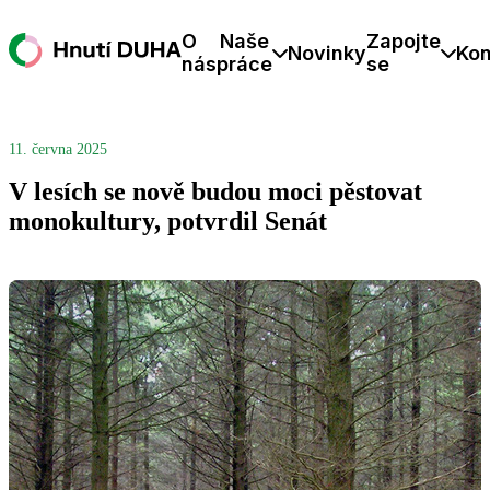
O
Naše
Zapojte
Novinky
Kon
nás
práce
se
11. června 2025
V lesích se nově budou moci pěstovat
monokultury, potvrdil Senát