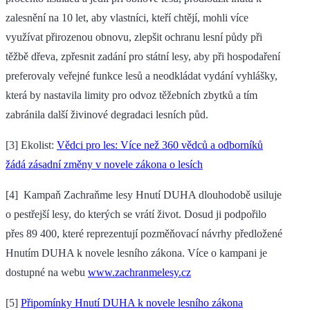
zalesnění na 10 let, aby vlastníci, kteří chtějí, mohli více
využívat přirozenou obnovu, zlepšit ochranu lesní půdy při
těžbě dřeva, zpřesnit zadání pro státní lesy, aby při hospodaření
preferovaly veřejné funkce lesů a neodkládat vydání vyhlášky,
která by nastavila limity pro odvoz těžebních zbytků a tím
zabránila další živinové degradaci lesních půd.
[3] Ekolist:
Vědci pro les: Více než 360 vědců a odborníků
žádá zásadní změny v novele zákona o lesích
[4] Kampaň Zachraňme lesy Hnutí DUHA dlouhodobě usiluje
o pestřejší lesy, do kterých se vrátí život. Dosud ji podpořilo
přes 89 400, které reprezentují pozměňovací návrhy předložené
Hnutím DUHA k novele lesního zákona. Více o kampani je
dostupné na webu
www.zachranmelesy.cz
[5]
Připomínky Hnutí DUHA k novele lesního zákona