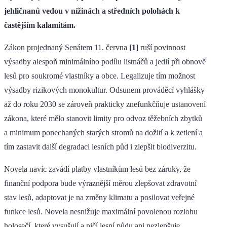
jehličnanů vedou v nížinách a středních polohách k
častějším kalamitám.
Zákon projednaný Senátem 11. června
[1]
ruší povinnost
výsadby alespoň minimálního podílu listnáčů a jedlí při obnově
lesů pro soukromé vlastníky a obce. Legalizuje tím možnost
výsadby rizikových monokultur. Odsunem prováděcí vyhlášky
až do roku 2030 se zároveň prakticky znefunkčňuje ustanovení
zákona, které mělo stanovit limity pro odvoz těžebních zbytků
a minimum ponechaných starých stromů na dožití a k zetlení a
tím zastavit další degradaci lesních půd i zlepšit biodiverzitu.
Novela navíc zavádí platby vlastníkům lesů bez záruky, že
finanční podpora bude výraznější měrou zlepšovat zdravotní
stav lesů, adaptovat je na změny klimatu a posilovat veřejné
funkce lesů. Novela nesnižuje maximální povolenou rozlohu
holosečí, které vysušují a ničí lesní půdu ani nezlepšuje