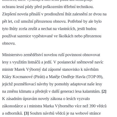
ochranu lesní půdy před poškozením těžební technikou.
Zlepšení novela přináší v prodloužení lhůt zalesnění ze dvou na
pět let, což umožní přirozenou obnovu. Potřebné by ale bylo
tyto lhůty zcela zrušit a nechat na vlastnících, jestli budou
používat sazenice vypěstované ve školkách nebo přirozenou
obnovu.
Ministerstvo zemědělství novelou ruší povinnost obnovovat
lesy s využitím listnáčů a jedlí. V poslanecké sněmovně navíc
ministr Marek Výborný dal záporné stanovisko k návrhům
Kláry Kocmanové (Piráti) a Matěje Ondřeje Havla (TOP 09),
jejichž pozměňovací návrhy by pomohly adaptovat naše lesy
na změnu klimatu a předejít v další generaci lesa kalamitám.
[2]
K zásadním úpravám novely zákona o lesích vyzvalo
zákonodárce a i ministra Marka Výborného více než 390 vědců
a odborníků.
[3]
Souhrn návrhů vědců je na webové stránce