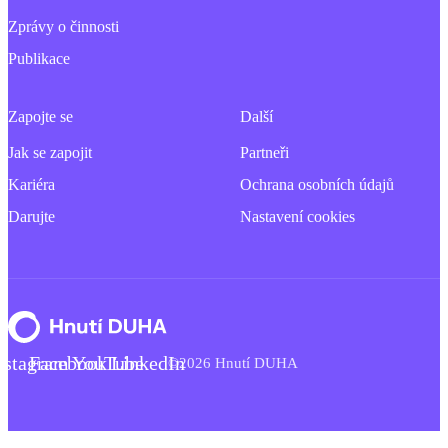
Zprávy o činnosti
Publikace
Zapojte se
Další
Jak se zapojit
Partneři
Kariéra
Ochrana osobních údajů
Darujte
Nastavení cookies
nstagram
Facebook
YouTube
LinkedIn
©2026 Hnutí DUHA