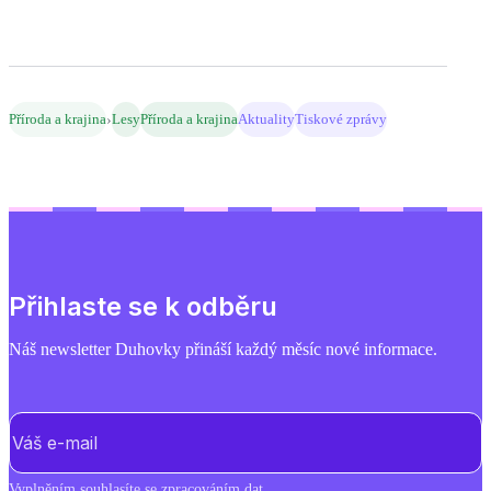
›
Příroda a krajina
Lesy
Příroda a krajina
Aktuality
Tiskové zprávy
Přihlaste se k odběru
Náš newsletter Duhovky přináší každý měsíc nové informace.
E-mail
(Povinné)
Vyplněním souhlasíte se
zpracováním dat
.