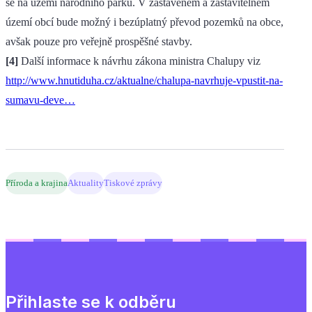
se na území národního parku. V zastavěném a zastavitelném
území obcí bude možný i bezúplatný převod pozemků na obce,
avšak pouze pro veřejně prospěšné stavby.
[4]
Další informace k návrhu zákona ministra Chalupy viz
http://www.hnutiduha.cz/aktualne/chalupa-navrhuje-vpustit-na-
sumavu-deve…
Příroda a krajina
Aktuality
Tiskové zprávy
Přihlaste se k odběru