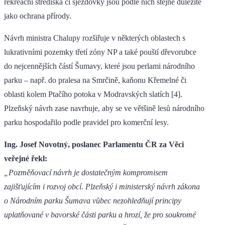
rekreační střediska či sjezdovky jsou podle nich stejně důležité
jako ochrana přírody.
Návrh ministra Chalupy rozšiřuje v některých oblastech s
lukrativními pozemky třetí zóny NP a také pouští dřevorubce
do nejcennějších částí Šumavy, které jsou perlami národního
parku – např. do pralesa na Smrčině, kaňonu Křemelné či
oblasti kolem Ptačího potoka v Modravských slatích [4].
Plzeňský návrh zase navrhuje, aby se ve většině lesů národního
parku hospodařilo podle pravidel pro komerční lesy.
Ing. Josef Novotný, poslanec Parlamentu ČR za Věci
veřejné řekl:
„Pozměňovací návrh je dostatečným kompromisem
zajišťujícím i rozvoj obcí. Plzeňský i ministerský návrh zákona
o Národním parku Šumava vůbec nezohledňují principy
uplatňované v bavorské části parku a hrozí, že pro soukromé