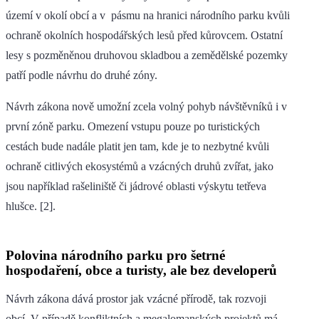
území v okolí obcí a v pásmu na hranici národního parku kvůli
ochraně okolních hospodářských lesů před kůrovcem. Ostatní
lesy s pozměněnou druhovou skladbou a zemědělské pozemky
patří podle návrhu do druhé zóny.
Návrh zákona nově umožní zcela volný pohyb návštěvníků i v
první zóně parku. Omezení vstupu pouze po turistických
cestách bude nadále platit jen tam, kde je to nezbytné kvůli
ochraně citlivých ekosystémů a vzácných druhů zvířat, jako
jsou například rašeliniště či jádrové oblasti výskytu tetřeva
hlušce. [2].
Polovina národního parku pro šetrné
hospodaření, obce a turisty, ale bez developerů
Návrh zákona dává prostor jak vzácné přírodě, tak rozvoji
obcí. V případě konfliktních a megalomanských projektů má