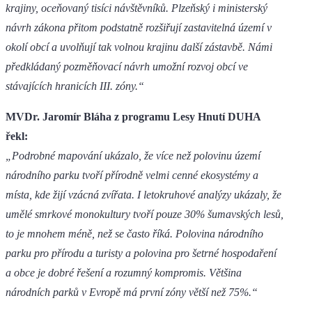
krajiny, oceňovaný tisíci návštěvníků. Plzeňský i ministerský
návrh zákona přitom podstatně rozšiřují zastavitelná území v
okolí obcí a uvolňují tak volnou krajinu další zástavbě. Námi
předkládaný pozměňovací návrh umožní rozvoj obcí ve
stávajících hranicích III. zóny.“
MVDr. Jaromír Bláha z programu Lesy Hnutí DUHA
řekl:
„Podrobné mapování ukázalo, že více než polovinu území
národního parku tvoří přírodně velmi cenné ekosystémy a
místa, kde žijí vzácná zvířata. I letokruhové analýzy ukázaly, že
umělé smrkové monokultury tvoří pouze 30% šumavských lesů,
to je mnohem méně, než se často říká. Polovina národního
parku pro přírodu a turisty a polovina pro šetrné hospodaření
a obce je dobré řešení a rozumný kompromis. Většina
národních parků v Evropě má první zóny větší než 75%.“