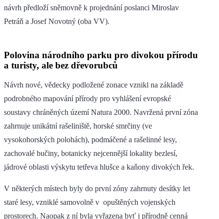
návrh předloží sněmovně k projednání poslanci Miroslav
Petráň a Josef Novotný (oba VV).
Polovina národního parku pro divokou přírodu
a turisty, ale bez dřevorubců
Návrh nové, vědecky podložené zonace vznikl na základě
podrobného mapování přírody pro vyhlášení evropské
soustavy chráněných území Natura 2000. Navržená první zóna
zahrnuje unikátní rašeliniště, horské smrčiny (ve
vysokohorských polohách), podmáčené a rašelinné lesy,
zachovalé bučiny, botanicky nejcennější lokality bezlesí,
jádrové oblasti výskytu tetřeva hlušce a kaňony divokých řek.
V některých místech byly do první zóny zahrnuty desítky let
staré lesy, vzniklé samovolně v opuštěných vojenských
prostorech. Naopak z ní byla vyřazena byť i přírodně cenná