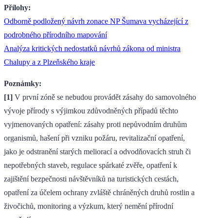
Přílohy:
Odborně podložený návrh zonace NP Šumava vycházející z
podrobného přírodního mapování
Analýza kritických nedostatků návrhů zákona od ministra
Chalupy a z Plzeňského kraje
Poznámky:
[1]
V první zóně se nebudou provádět zásahy do samovolného
vývoje přírody s výjimkou zdůvodněných případů těchto
vyjmenovaných opatření: zásahy proti nepůvodním druhům
organismů, hašení při vzniku požáru, revitalizační opatření,
jako je odstranění starých meliorací a odvodňovacích struh či
nepotřebných staveb, regulace spárkaté zvěře, opatření k
zajištění bezpečnosti návštěvníků na turistických cestách,
opatření za účelem ochrany zvláště chráněných druhů rostlin a
živočichů, monitoring a výzkum, který nemění přírodní