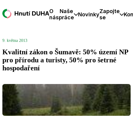
O
Naše
Zapojte
Novinky
Kon
nás
práce
se
9. května 2013
Kvalitní zákon o Šumavě: 50% území NP
pro přírodu a turisty, 50% pro šetrné
hospodaření