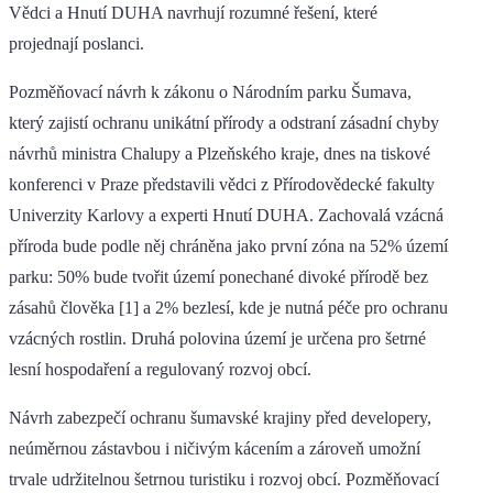
Vědci a Hnutí DUHA navrhují rozumné řešení, které
projednají poslanci.
Pozměňovací návrh k zákonu o Národním parku Šumava,
který zajistí ochranu unikátní přírody a odstraní zásadní chyby
návrhů ministra Chalupy a Plzeňského kraje, dnes na tiskové
konferenci v Praze představili vědci z Přírodovědecké fakulty
Univerzity Karlovy a experti Hnutí DUHA. Zachovalá vzácná
příroda bude podle něj chráněna jako první zóna na 52% území
parku: 50% bude tvořit území ponechané divoké přírodě bez
zásahů člověka [1] a 2% bezlesí, kde je nutná péče pro ochranu
vzácných rostlin. Druhá polovina území je určena pro šetrné
lesní hospodaření a regulovaný rozvoj obcí.
Návrh zabezpečí ochranu šumavské krajiny před developery,
neúměrnou zástavbou i ničivým kácením a zároveň umožní
trvale udržitelnou šetrnou turistiku i rozvoj obcí. Pozměňovací