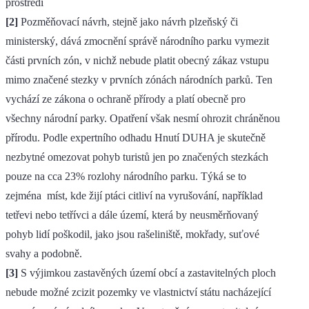
prostředí
[2]
Pozměňovací návrh, stejně jako návrh plzeňský či
ministerský, dává zmocnění správě národního parku vymezit
části prvních zón, v nichž nebude platit obecný zákaz vstupu
mimo značené stezky v prvních zónách národních parků. Ten
vychází ze zákona o ochraně přírody a platí obecně pro
všechny národní parky. Opatření však nesmí ohrozit chráněnou
přírodu. Podle expertního odhadu Hnutí DUHA je skutečně
nezbytné omezovat pohyb turistů jen po značených stezkách
pouze na cca 23% rozlohy národního parku. Týká se to
zejména míst, kde žijí ptáci citliví na vyrušování, například
tetřevi nebo tetřívci a dále území, která by neusměrňovaný
pohyb lidí poškodil, jako jsou rašeliniště, mokřady, suťové
svahy a podobně.
[3]
S výjimkou zastavěných území obcí a zastavitelných ploch
nebude možné zcizit pozemky ve vlastnictví státu nacházející