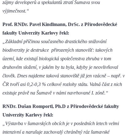
zájmy developerů a spekulantů ztratí Šumava svou
výjimečnost.“
Prof. RNDr. Pavel Kindlmann, DrSc. z Přírodovědecké
fakulty Univerzity Karlovy řekl:
„Základní příčinou současného drastického snižování
biodiverzity je destrukce přirozených stanovišť: takových
území, kde existují biologická společenstva zhruba v tom
druhovém složení, v jakém by tu byla, kdyby je neovlivňoval
člověk. Dnes najdeme taková stanoviště již jen vzácně – např. v
ČR tvoří asi 0,2-0,3 % celkové rozlohy státu. Valná část z nich
existuje právě na Šumavě v námi navrhované I. zóně.“
RNDr. Dušan Romportl, Ph.D z Přírodovědecké fakulty
Univerzity Karlovy řekl:
„Výstavba v šumavských obcích je v posledních letech velmi
intenzivní a narušuje zachovalý chráněný ráz šumavské