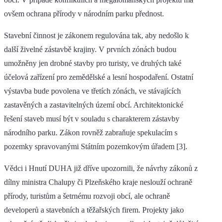
ovšem ochrana přírody v národním parku přednost.
Stavební činnost je zákonem regulována tak, aby nedošlo k
další živelné zástavbě krajiny. V prvních zónách budou
umožněny jen drobné stavby pro turisty, ve druhých také
účelová zařízení pro zemědělské a lesní hospodaření. Ostatní
výstavba bude povolena ve třetích zónách, ve stávajících
zastavěných a zastavitelných území obcí. Architektonické
řešení staveb musí být v souladu s charakterem zástavby
národního parku. Zákon rovněž zabraňuje spekulacím s
pozemky spravovanými Státním pozemkovým úřadem [3].
Vědci i Hnutí DUHA již dříve upozornili, že návrhy zákonů z
dílny ministra Chalupy či Plzeňského kraje neslouží ochraně
přírody, turistům a šetrnému rozvoji obcí, ale ochraně
developerů a stavebních a těžařských firem. Projekty jako