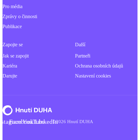
Pro média
Zprávy o činnosti
Publikace
Zapojte se
Další
Jak se zapojit
Partneři
Kariéra
Ochrana osobních údajů
Darujte
Nastavení cookies
nstagram
Facebook
YouTube
LinkedIn
©2026 Hnutí DUHA