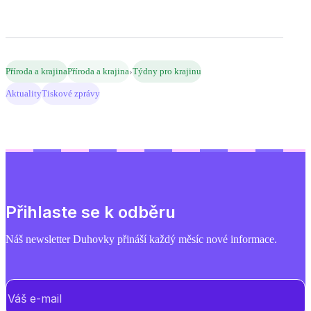
›
Příroda a krajina
Příroda a krajina
Týdny pro krajinu
Aktuality
Tiskové zprávy
Přihlaste se k odběru
Náš newsletter Duhovky přináší každý měsíc nové informace.
E-mail
(Povinné)