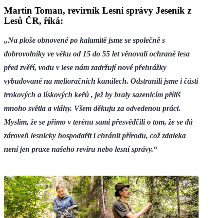
Martin Toman, revírník Lesní správy Jeseník z
Lesů ČR, říká:
„Na ploše obnovené po kalamitě jsme se společně s
dobrovolníky ve věku od 15 do 55 let věnovali ochraně lesa
před zvěří, vodu v lese nám zadržují nové přehrážky
vybudované na melioračních kanálech. Odstranili jsme i části
trnkových a lískových keřů , jež by braly sazenicím příliš
mnoho světla a vláhy. Všem děkuju za odvedenou práci.
Myslím, že se přímo v terénu sami přesvědčili o tom, že se dá
zároveň lesnicky hospodařit i chránit přírodu, což zdaleka
není jen praxe našeho revíru nebo lesní správy.“