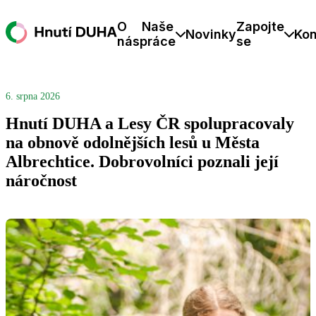
O
Naše
Zapojte
Novinky
Kon
nás
práce
se
6. srpna 2026
Hnutí DUHA a Lesy ČR spolupracovaly
na obnově odolnějších lesů u Města
Albrechtice. Dobrovolníci poznali její
náročnost