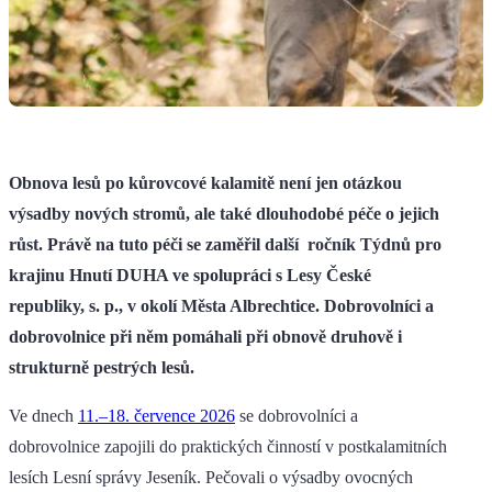
Obnova lesů po kůrovcové kalamitě není jen otázkou
výsadby nových stromů, ale také dlouhodobé péče o jejich
růst. Právě na tuto péči se zaměřil další ročník Týdnů pro
krajinu Hnutí DUHA ve spolupráci s Lesy České
republiky, s. p., v okolí Města Albrechtice. Dobrovolníci a
dobrovolnice při něm pomáhali při obnově druhově i
strukturně pestrých lesů.
Ve dnech
11.–18. července 2026
se dobrovolníci a
dobrovolnice zapojili do praktických činností v postkalamitních
lesích Lesní správy Jeseník. Pečovali o výsadby ovocných