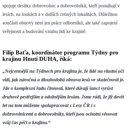
spojuje desítky dobrovolnic a dobrovolníků, kteří pomáhají v
lesích, na loukách a v dalších cenných lokalitách. Důležitou
součástí obnovy není jen práce odborníků, ale také zapojení
veřejnosti a budování vztahu lidí ke krajině.
Filip Baťa, koordinátor programu Týdny pro
krajinu Hnutí DUHA, říká:
„Nejcennější na Týdnech pro krajinu je, že lidé na vlastní oči
vidí, jak náročná a dlouhodobá obnova lesů ve skutečnosti je.
Jde o komplexní řadu činností, které dávají šanci vyrůst
druhově pestřejším a odolnějším lesům. Jsme rádi, že již devět
let na tom můžeme spolupracovat s Lesy ČR i s
dobrovolnicemi a dobrovolníky, kteří jsou ochotni věnovat
svůj čas péči o krajinu.“