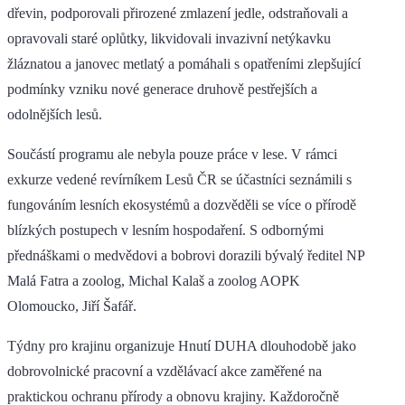
dřevin, podporovali přirozené zmlazení jedle, odstraňovali a
opravovali staré oplůtky, likvidovali invazivní netýkavku
žláznatou a janovec metlatý a pomáhali s opatřeními zlepšující
podmínky vzniku nové generace druhově pestřejších a
odolnějších lesů.
Součástí programu ale nebyla pouze práce v lese. V rámci
exkurze vedené revírníkem Lesů ČR se účastníci seznámili s
fungováním lesních ekosystémů a dozvěděli se více o přírodě
blízkých postupech v lesním hospodaření. S odbornými
přednáškami o medvědovi a bobrovi dorazili bývalý ředitel NP
Malá Fatra a zoolog, Michal Kalaš a zoolog AOPK
Olomoucko, Jiří Šafář.
Týdny pro krajinu organizuje Hnutí DUHA dlouhodobě jako
dobrovolnické pracovní a vzdělávací akce zaměřené na
praktickou ochranu přírody a obnovu krajiny. Každoročně