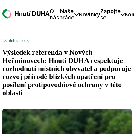
O
Naše
Zapojte
Novinky
Kon
nás
práce
se
28. dubna 2025
Výsledek referenda v Nových
Heřminovech: Hnutí DUHA respektuje
rozhodnutí místních obyvatel a podporuje
rozvoj přírodě blízkých opatření pro
posílení protipovodňové ochrany v této
oblasti