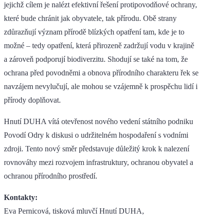
jejichž cílem je nalézt efektivní řešení protipovodňové ochrany,
které bude chránit jak obyvatele, tak přírodu. Obě strany
zdůrazňují význam přírodě blízkých opatření tam, kde je to
možné – tedy opatření, která přirozeně zadržují vodu v krajině
a zároveň podporují biodiverzitu. Shodují se také na tom, že
ochrana před povodněmi a obnova přírodního charakteru řek se
navzájem nevylučují, ale mohou se vzájemně k prospěchu lidí i
přírody doplňovat.
Hnutí DUHA vítá otevřenost nového vedení státního podniku
Povodí Odry k diskusi o udržitelném hospodaření s vodními
zdroji. Tento nový směr představuje důležitý krok k nalezení
rovnováhy mezi rozvojem infrastruktury, ochranou obyvatel a
ochranou přírodního prostředí.
Kontakty:
Eva Pernicová, tisková mluvčí Hnutí DUHA,