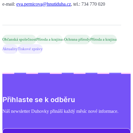
e-mail:
eva.pernicova@hnutiduha.cz
, tel.: 734 770 020
›
Občanská společnost
Příroda a krajina
Ochrana přírody
Příroda a krajina
Aktuality
Tiskové zprávy
Přihlaste se k odběru
Náš newsletter Duhovky přináší každý měsíc nové informace.
E-mail
(Povinné)