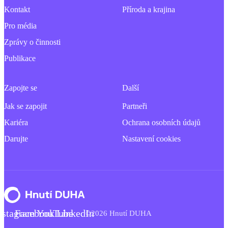
Kontakt
Příroda a krajina
Pro média
Zprávy o činnosti
Publikace
Zapojte se
Další
Jak se zapojit
Partneři
Kariéra
Ochrana osobních údajů
Darujte
Nastavení cookies
nstagram
Facebook
YouTube
LinkedIn
©2026 Hnutí DUHA