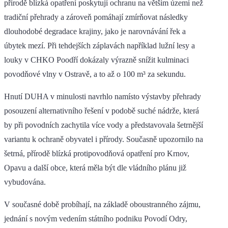
přírodě blízká opatření poskytují ochranu na větším území než
tradiční přehrady a zároveň pomáhají zmírňovat následky
dlouhodobé degradace krajiny, jako je narovnávání řek a
úbytek mezí. Při tehdejších záplavách například lužní lesy a
louky v CHKO Poodří dokázaly výrazně snížit kulminaci
povodňové vlny v Ostravě, a to až o 100 m³ za sekundu.
Hnutí DUHA v minulosti navrhlo namísto výstavby přehrady
posouzení alternativního řešení v podobě suché nádrže, která
by při povodních zachytila více vody a představovala šetrnější
variantu k ochraně obyvatel i přírody. Současně upozornilo na
šetrná, přírodě blízká protipovodňová opatření pro Krnov,
Opavu a další obce, která měla být dle vládního plánu již
vybudována.
V současné době probíhají, na základě oboustranného zájmu,
jednání s novým vedením státního podniku Povodí Odry,