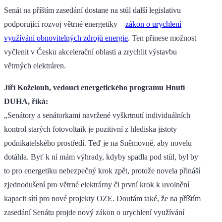
Senát na příštím zasedání dostane na stůl další legislativu
podporující rozvoj větrné energetiky –
zákon o urychlení
využívání obnovitelných zdrojů energie
. Ten přinese možnost
vyčlenit v Česku akcelerační oblasti a zrychlit výstavbu
větrných elektráren.
Jiří Koželouh, vedoucí energetického programu Hnutí
DUHA, říká:
„Senátory a senátorkami navržené vyškrtnutí individuálních
kontrol starých fotovoltaik je pozitivní z hlediska jistoty
podnikatelského prostředí. Teď je na Sněmovně, aby novelu
dotáhla. Byť k ní mám výhrady, kdyby spadla pod stůl, byl by
to pro energetiku nebezpečný krok zpět, protože novela přináší
zjednodušení pro větrné elektrárny či první krok k uvolnění
kapacit sítí pro nové projekty OZE. Doufám také, že na příštím
zasedání Senátu projde nový zákon o urychlení využívání