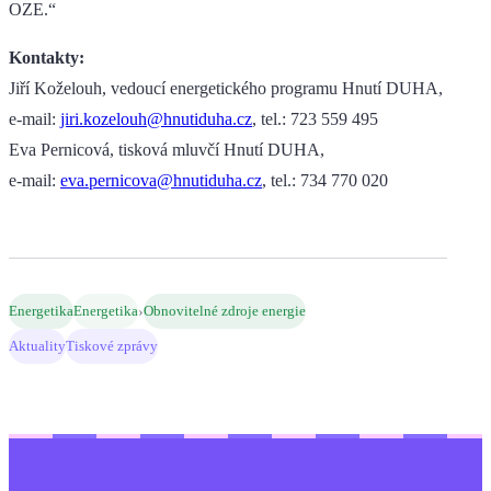
OZE.“
Kontakty:
Jiří Koželouh, vedoucí energetického programu Hnutí DUHA,
e-mail:
jiri.kozelouh@hnutiduha.cz
, tel.: 723 559 495
Eva Pernicová, tisková mluvčí Hnutí DUHA,
e-mail:
eva.pernicova@hnutiduha.cz
, tel.: 734 770 020
›
Energetika
Energetika
Obnovitelné zdroje energie
Aktuality
Tiskové zprávy