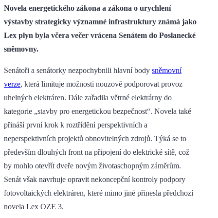
Novela energetického zákona a zákona o urychlení
výstavby strategicky významné infrastruktury známá jako
Lex plyn byla včera večer vrácena Senátem do Poslanecké
sněmovny.
Senátoři a senátorky nezpochybnili hlavní body
sněmovní
verze
, která limituje možnosti nouzově podporovat provoz
uhelných elektráren. Dále zařadila větrné elektrárny do
kategorie „stavby pro energetickou bezpečnost“. Novela také
přináší první krok k roztřídění perspektivních a
neperspektivních projektů obnovitelných zdrojů. Týká se to
především dlouhých front na připojení do elektrické sítě, což
by mohlo otevřít dveře novým životaschopným záměrům.
Senát však navrhuje opravit nekoncepční kontroly podpory
fotovoltaických elektráren, které mimo jiné přinesla předchozí
novela Lex OZE 3.