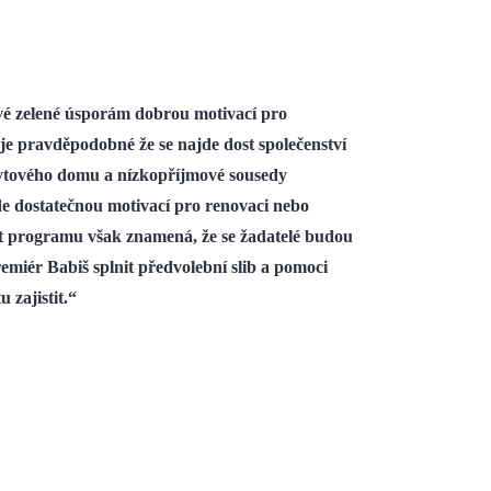
vé zelené úsporám dobrou motivací pro
 je pravděpodobné že se najde dost společenství
bytového domu a nízkopříjmové sousedy
e dostatečnou motivací pro renovaci nebo
et programu však znamená, že se žadatelé budou
miér Babiš splnit předvolební slib a pomoci
 zajistit.“