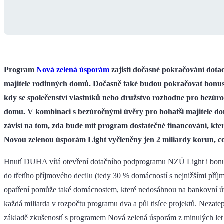
Program
Nová zelená úsporám
zajistí dočasné pokračování dota
majitele rodinných domů. Dočasně také budou pokračovat bonusy
kdy se společenství vlastníků nebo družstvo rozhodne pro bezúr
domu. V kombinaci s bezúročnými úvěry pro bohatší majitele do
závisí na tom, zda bude mít program dostatečné financování, které
Novou zelenou úsporám Light vyčleněny jen 2 miliardy korun, co
Hnutí DUHA vítá otevření dotačního podprogramu NZÚ Light i bonu
do třetího příjmového decilu (tedy 30 % domácností s nejnižšími pří
opatření pomůže také domácnostem, které nedosáhnou na bankovní ú
každá miliarda v rozpočtu programu dva a půl tisíce projektů. Nezatep
základě zkušeností s programem Nová zelená úsporám z minulých let