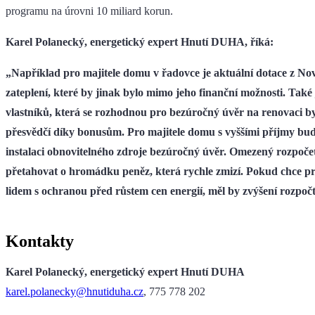
programu na úrovni 10 miliard korun.
Karel Polanecký, energetický expert Hnutí DUHA, říká:
„Například pro majitele domu v řadovce je aktuální dotace z No
zateplení, které by jinak bylo mimo jeho finanční možnosti. Také
vlastníků, která se rozhodnou pro bezúročný úvěr na renovaci 
přesvědčí díky bonusům. Pro majitele domu s vyššími příjmy bud
instalaci obnovitelného zdroje bezúročný úvěr. Omezený rozpoč
přetahovat o hromádku peněz, která rychle zmizí. Pokud chce pre
lidem s ochranou před růstem cen energií, měl by zvýšení rozpočtu
Kontakty
Karel Polanecký, energetický expert Hnutí DUHA
karel.polanecky@hnutiduha.cz
, 775 778 202