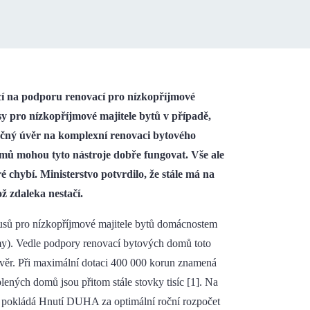
cí na podporu renovací pro nízkopříjmové
 pro nízkopříjmové majitele bytů v případě,
očný úvěr na komplexní renovaci bytového
mů mohou tyto nástroje dobře fungovat. Vše ale
 chybí. Ministerstvo potvrdilo, že stále má na
ž zdaleka nestačí.
sů pro nízkopříjmové majitele bytů domácnostem
jmy). Vedle podpory renovací bytových domů toto
věr. Při maximální dotaci 400 000 korun znamená
lených domů jsou přitom stále stovky tisíc [1]. Na
 pokládá Hnutí DUHA za optimální roční rozpočet