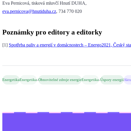
Eva Pernicová, tisková mluvčí Hnutí DUHA,
eva.pernicova@hnutiduha.cz
, 734 770 020
Poznámky pro editory a editorky
[1]
Spotřeba paliv a energií v domácnostech – Energo2021, Český sta
›
›
Energetika
Energetika
Obnovitelné zdroje energie
Energetika
Úspory energií
Aktu