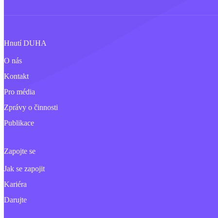
Hnutí DUHA
O nás
Kontakt
Pro média
Zprávy o činnosti
Publikace
Zapojte se
Jak se zapojit
Kariéra
Darujte