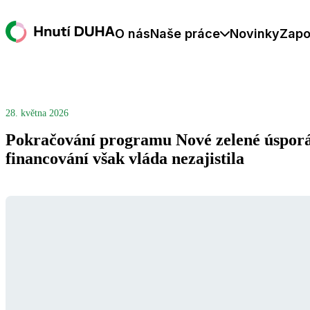
O nás
Naše práce
Novinky
Zapo
28. května 2026
Pokračování programu Nové zelené úsporám
financování však vláda nezajistila