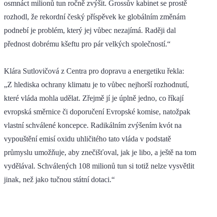
osmnáct milionů tun ročně zvýšit. Grossův kabinet se prostě
rozhodl, že rekordní český příspěvek ke globálním změnám
podnebí je problém, který jej vůbec nezajímá. Raději dal
přednost dobrému kšeftu pro pár velkých společností.“
Klára Sutlovičová z Centra pro dopravu a energetiku řekla:
„Z hlediska ochrany klimatu je to vůbec nejhorší rozhodnutí,
které vláda mohla udělat. Zřejmě jí je úplně jedno, co říkají
evropská směrnice či doporučení Evropské komise, natožpak
vlastní schválené koncepce. Radikálním zvýšením kvót na
vypouštění emisí oxidu uhličitého tato vláda v podstatě
průmyslu umožňuje, aby znečišťoval, jak je libo, a ještě na tom
vydělával. Schválených 108 milionů tun si totiž nelze vysvětlit
jinak, než jako tučnou státní dotaci.“