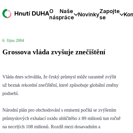
O
Naše
Zapojte
Novinky
Kon
nás
práce
se
6. října 2004
Grossova vláda zvyšuje znečištění
Vláda dnes schválila, že český průmysl může razantně zvýšit
už beztak rekordní znečištění, které způsobuje globální změny
podnebí.
Národní plán pro obchodování s emisemi počítá se zvýšením
průmyslových exhalací oxidu uhličitého z 89 milionů tun ročně
na necelých 108 milionů. Rozdíl mezi dosavadním a