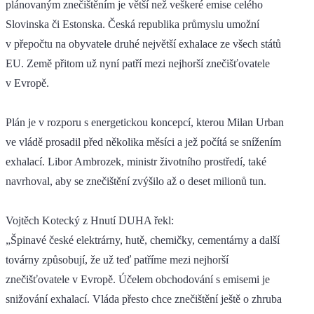
plánovaným znečištěním je větší než veškeré emise celého
Slovinska či Estonska. Česká republika průmyslu umožní
v přepočtu na obyvatele druhé největší exhalace ze všech států
EU. Země přitom už nyní patří mezi nejhorší znečišťovatele
v Evropě.
Plán je v rozporu s energetickou koncepcí, kterou Milan Urban
ve vládě prosadil před několika měsíci a jež počítá se snížením
exhalací. Libor Ambrozek, ministr životního prostředí, také
navrhoval, aby se znečištění zvýšilo až o deset milionů tun.
Vojtěch Kotecký z Hnutí DUHA řekl:
„Špinavé české elektrárny, hutě, chemičky, cementárny a další
továrny způsobují, že už teď patříme mezi nejhorší
znečišťovatele v Evropě. Účelem obchodování s emisemi je
snižování exhalací. Vláda přesto chce znečištění ještě o zhruba