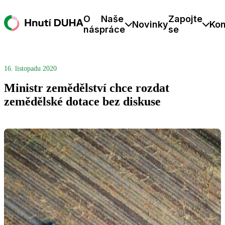
O
Naše
Zapojte
Novinky
Kon
nás
práce
se
16. listopadu 2020
Ministr zemědělství chce rozdat
zemědělské dotace bez diskuse