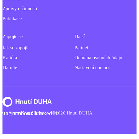
Zprávy o činnosti
Publikace
Zapojte se
Další
Jak se zapojit
Partneři
Kariéra
Ochrana osobních údajů
Darujte
Nastavení cookies
nstagram
Facebook
YouTube
LinkedIn
©2026 Hnutí DUHA