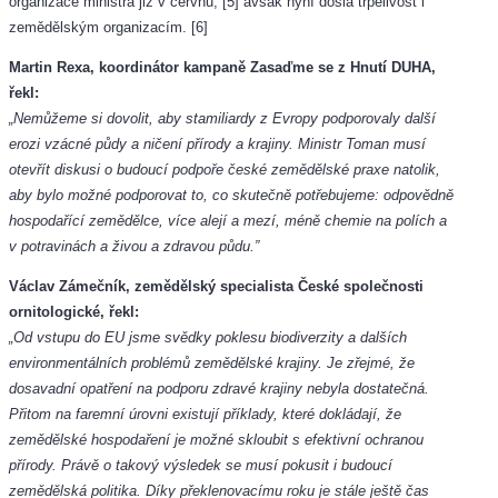
organizace ministra již v červnu, [5] avšak nyní došla trpělivost i
zemědělským organizacím. [6]
Martin Rexa, koordinátor kampaně Zasaďme se z Hnutí DUHA,
řekl:
„Nemůžeme si dovolit, aby stamiliardy z Evropy podporovaly další
erozi vzácné půdy a ničení přírody a krajiny. Ministr Toman musí
otevřít diskusi o budoucí podpoře české zemědělské praxe natolik,
aby bylo možné podporovat to, co skutečně potřebujeme: odpovědně
hospodařící zemědělce, více alejí a mezí, méně chemie na polích a
v potravinách a živou a zdravou půdu.”
Václav Zámečník, zemědělský specialista České společnosti
ornitologické, řekl:
„Od vstupu do EU jsme svědky poklesu biodiverzity a dalších
environmentálních problémů zemědělské krajiny. Je zřejmé, že
dosavadní opatření na podporu zdravé krajiny nebyla dostatečná.
Přitom na faremní úrovni existují příklady, které dokládají, že
zemědělské hospodaření je možné skloubit s efektivní ochranou
přírody. Právě o takový výsledek se musí pokusit i budoucí
zemědělská politika. Díky překlenovacímu roku je stále ještě čas