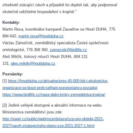
zhodnotit stávající návrh a případně ho doplnit tak, aby podporoval
skutečně udržitelné hospodaření v krajině.”
Kontakty:
Martin Rexa, koordinátor kampaně Zasaďme se Hnutí DUHA, 775
894 642,
martin.rexa@hnutiduha.cz
Václav Zámečník, zemědělský specialista České společnosti
ornitologické, 776 368 360,
zamecnik@birdlife.cz
Aleš Miklík, tiskový mluvčí Hnutí DUHA, 604 131
131,
ales.miklik@hnutiduha.cz
Poznámky:
[1]
https://hnutiduha.cz/aktualne/pres-45-000-lidi-i-ekologicke-
organizace-se-bouri-proti-selhani-europoslancu-pozaduji
https://www.birdlife.cz/nase-dalsi-kroky-zemedelska-krajina/
[2] Jediné veřejně dostupné a aktuální informace na webu
Ministerstva zemědělství jsou zde:
http://eagri.cz/public/web/mze/dotace/szp-pro-obdobi-2021-
2027/navrh-strategickeho-planu-szp-2021-2027-1.html