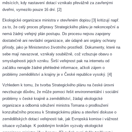
měsících, kdy nastavení dotací vznikalo převážně za zavřenými
dveřmi, vymezilo pouze 16 dní. [2]
Ekologické organizace ministra v otevřeném dopisu [3] kritizují např.
za to, že celý proces přípravy Strategického plánu je nekoncepční a
nemá žádný veřejný plán postupu. Do procesu nejsou zapojeny
dostatečně ani nevládní organizace, ale údajně ani orgány ochrany
přírody, jako je Ministerstvo životního prostředí. Dokumenty, které na
sebe mají navazovat, vznikaly souběžně, což vzbuzuje obavu o
smysluplnosti jejich vzniku. Širší veřejnost pak na internetu od
začátku nenajde žádné přehledné informace, ačkoli zájem o
problémy zemědělství a krajiny je v České republice vysoký. [4]
Vzhledem k tomu, že tvorba Strategického plánu na české úrovni
nevzbuzuje důvěru, že může pomoci řešit environmentální i sociální
problémy v české krajině a zemědělství, žádají ekologické
organizace a odborná sdružení ministra Tomana o prodloužení
konzultačního procesu k Strategickému plánu a otevření diskuse o
zemědělských dotací veřejnosti tak, jak Evropská komise i vážnost
situace vyžaduje. K podobným krokům vyzvaly ekologické