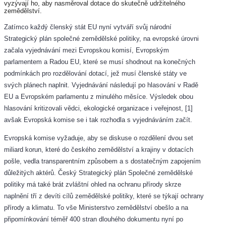
vyzývají ho, aby nasměroval dotace do skutečně udržitelného
zemědělství.
Zatímco každý členský stát EU nyní vytváří svůj národní
Strategický plán společné zemědělské politiky, na evropské úrovni
začala vyjednávání mezi Evropskou komisí, Evropským
parlamentem a Radou EU, které se musí shodnout na konečných
podmínkách pro rozdělování dotací, jež musí členské státy ve
svých plánech naplnit. Vyjednávání následují po hlasování v Radě
EU a Evropském parlamentu z minulého měsíce. Výsledek obou
hlasování kritizovali vědci, ekologické organizace i veřejnost, [1]
avšak Evropská komise se i tak rozhodla s vyjednáváním začít.
Evropská komise vyžaduje, aby se diskuse o rozdělení dvou set
miliard korun, které do českého zemědělství a krajiny v dotacích
pošle, vedla transparentním způsobem a s dostatečným zapojením
důležitých aktérů. Český Strategický plán Společné zemědělské
politiky má také brát zvláštní ohled na ochranu přírody skrze
naplnění tří z devíti cílů zemědělské politiky, které se týkají ochrany
přírody a klimatu. To vše Ministerstvo zemědělství obešlo a na
připomínkování téměř 400 stran dlouhého dokumentu nyní po