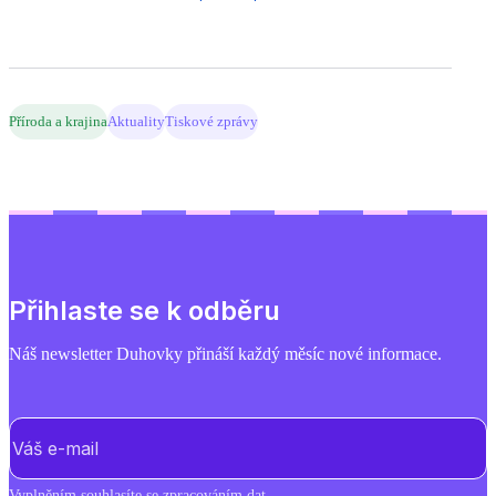
Příroda a krajina
Aktuality
Tiskové zprávy
Přihlaste se k odběru
Náš newsletter Duhovky přináší každý měsíc nové informace.
E-mail
(Povinné)
Vyplněním souhlasíte se
zpracováním dat
.