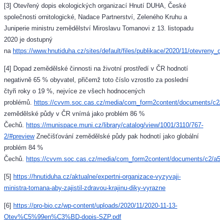
[3] Otevřený dopis ekologických organizací Hnutí DUHA, České
společnosti ornitologické, Nadace Partnerství, Zeleného Kruhu a
Juniperie ministru zemědělství Miroslavu Tomanovi z 13. listopadu
2020 je dostupný
na
https://www.hnutiduha.cz/sites/default/files/publikace/2020/11/otevreny
[4] Dopad zemědělské činnosti na životní prostředí v ČR hodnotí
negativně 65 % obyvatel, přičemž toto číslo vzrostlo za poslední
čtyři roky o 19 %, nejvíce ze všech hodnocených
problémů.
https://cvvm.soc.cas.cz/media/com_form2content/documents/c2
zemědělské půdy v ČR vnímá jako problém 86 %
Čechů.
https://munispace.muni.cz/library/catalog/view/1001/3110/767-
2/#preview
Znečišťování zemědělské půdy pak hodnotí jako globální
problém 84 %
Čechů.
https://cvvm.soc.cas.cz/media/com_form2content/documents/c2/a5
[5]
https://hnutiduha.cz/aktualne/expertni-organizace-vyzyvaji-
ministra-tomana-aby-zajistil-zdravou-krajinu-diky-vyrazne
[6]
https://pro-bio.cz/wp-content/uploads/2020/11/2020-11-13-
Otev%C5%99en%C3%BD-dopis-SZP.pdf