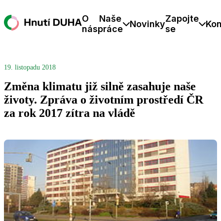
O
Naše
Zapojte
Novinky
Kon
nás
práce
se
19. listopadu 2018
Změna klimatu již silně zasahuje naše
životy. Zpráva o životním prostředí ČR
za rok 2017 zítra na vládě