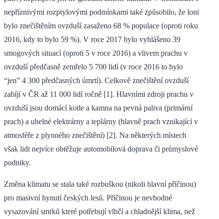
nepříznivými rozptylovými podmínkami také způsobilo, že loni
bylo znečištěním ovzduší zasaženo 68 % populace (oproti roku
2016, kdy to bylo 59 %). V roce 2017 bylo vyhlášeno 39
smogových situací (oproti 5 v roce 2016) a vlivem prachu v
ovzduší předčasně zemřelo 5 700 lidí (v roce 2016 to bylo
“jen” 4 300 předčasných úmrtí). Celkově znečištění ovzduší
zabíjí v ČR až 11 000 lidí ročně [1]. Hlavními zdroji prachu v
ovzduší jsou domácí kotle a kamna na pevná paliva (primární
prach) a uhelné elektrárny a teplárny (hlavně prach vznikající v
atmosféře z plynného znečištění) [2]. Na některých místech
však lidi nejvíce obtěžuje automobilová doprava či průmyslové
podniky.
Změna klimatu se stala také rozbuškou (nikoli hlavní příčinou)
pro masivní hynutí českých lesů. Příčinou je nevhodné
vysazování smrků které potřebují vlhčí a chladnější klima, než