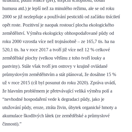
struktura, půdní reakce (pH), sorpční schopnosti, obsah
humusu atd.) je lepší než za minulého režimu, ale se od roku
2000 se již nezlepšuje a používání pesticidů od začátku tisíciletí
opět roste. Pozitivní je naopak rostoucí plocha ekologického
zemědělství. Výměra ekologicky obhospodařované půdy od
roku 2000 vzrostla více než trojnásobně – ze 165,7 tis. ha na
520,1 tis. ha v roce 2017 a tvoří již více než 12 % celkové
zemědělské plochy (velkou většinu z toho tvoří louky a
pastviny). Stále však tvoří jen ostrovy v krajině ovládané
průmyslovým zemědělstvím a stát plánoval, že dosáhne 15 %
už v roce 2015 (cíl byl posunut do roku 2020). Zpráva uvádí,
že hlavním problémem je přetrvávající veliká výměra polí a
“nevhodné hospodaření vede k degradaci půdy, jako je
utužování půdy, eroze, ztráta živin, úbytek organické hmoty a
akumulace škodlivých látek (ze zemědělské a průmyslové
činnosti).”