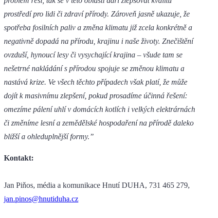
problém řeší, tak se v této oblasti daří zlepšovat kvalitu
prostředí pro lidi či zdraví přírody. Zároveň jasně ukazuje, že
spotřeba fosilních paliv a změna klimatu již zcela konkrétně a
negativně dopadá na přírodu, krajinu i naše životy. Znečištění
ovzduší, hynoucí lesy či vysychající krajina – všude tam se
nešetrné nakládání s přírodou spojuje se změnou klimatu a
nastává krize. Ve všech těchto případech však platí, že může
dojít k masivnímu zlepšení, pokud prosadíme účinná řešení:
omezíme pálení uhlí v domácích kotlích i velkých elektrárnách
či změníme lesní a zemědělské hospodaření na přírodě daleko
bližší a ohleduplnější formy.”
Kontakt:
Jan Piňos, média a komunikace Hnutí DUHA, 731 465 279,
jan.pinos@hnutiduha.cz