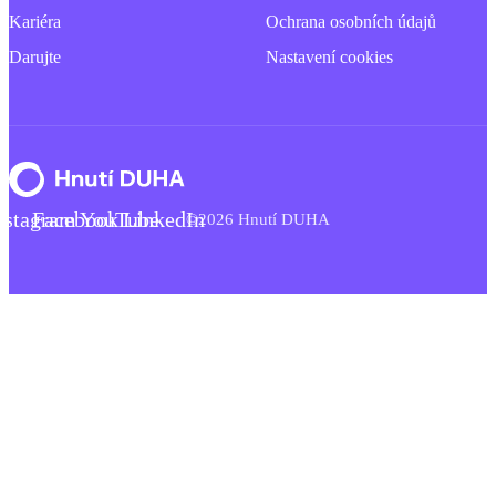
Kariéra
Ochrana osobních údajů
Darujte
Nastavení cookies
nstagram
Facebook
YouTube
LinkedIn
©2026 Hnutí DUHA