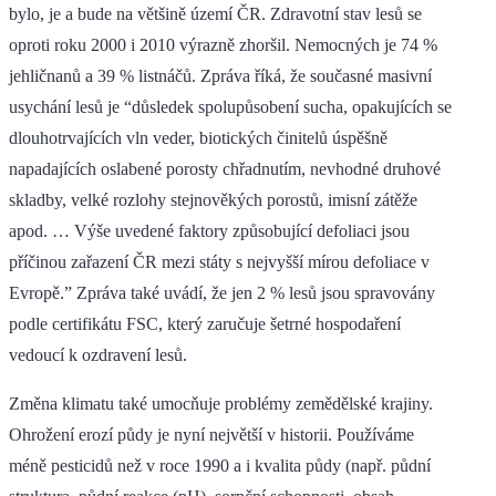
bylo, je a bude na většině území ČR. Zdravotní stav lesů se
oproti roku 2000 i 2010 výrazně zhoršil. Nemocných je 74 %
jehličnanů a 39 % listnáčů. Zpráva říká, že současné masivní
usychání lesů je “důsledek spolupůsobení sucha, opakujících se
dlouhotrvajících vln veder, biotických činitelů úspěšně
napadajících oslabené porosty chřadnutím, nevhodné druhové
skladby, velké rozlohy stejnověkých porostů, imisní zátěže
apod. … Výše uvedené faktory způsobující defoliaci jsou
příčinou zařazení ČR mezi státy s nejvyšší mírou defoliace v
Evropě.” Zpráva také uvádí, že jen 2 % lesů jsou spravovány
podle certifikátu FSC, který zaručuje šetrné hospodaření
vedoucí k ozdravení lesů.
Změna klimatu také umocňuje problémy zemědělské krajiny.
Ohrožení erozí půdy je nyní největší v historii. Používáme
méně pesticidů než v roce 1990 a i kvalita půdy (např. půdní