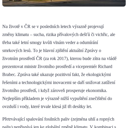
Na životě v ČR se v posledních letech výrazně projevují
změny klimatu – sucha, rizika přívalových dešťů či vichřic, ale
třeba také letní smogy kvůli vlnám veder a odumírání
smrkových lesů. To je hlavní zjištění aktuální Zprávy o
životním prostředí ČR (za rok 2017), kterou bude zítra na vládě
prezentovat ministr životního prostředí a vicepremiér Richard
Brabec. Zpráva také ukazuje pozitivní fakt, že ekologickými
řešeními a technologickými inovacemi se daří snižovat zatížení
životního prostředí, i když zároveň prosperuje ekonomika.
Nejlepším příkladem je výrazně nižší vypuštění znečištění do
ovzduší i vody, které trvale klesá již tři desítky let.
Přetrvávající spalování fosilních paliv (zejména uhlí a ropných
paliv) nepřispívá jen ke globální změně klimatu. V kombinaci s