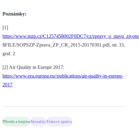
Poznámky:
[1]
https://www.mzp.cz/C1257458002F0DC7/cz/zpravy_o_stavu_zivotn
$FILE/SOPSZP-Zprava_ZP_CR_2015-20170301.pdf, str. 33,
graf. 2
[2] Air Quality in Europe 2017:
https://www.eea.europa.eu//publications/air-quality-in-europe-
2017
Příroda a krajina
Aktuality
Tiskové zprávy