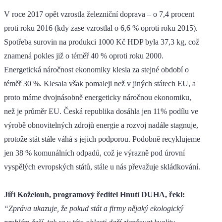
V roce 2017 opět vzrostla železniční doprava – o 7,4 procent
proti roku 2016 (kdy zase vzrostlal o 6,6 % oproti roku 2015).
Spotřeba surovin na produkci 1000 Kč HDP byla 37,3 kg, což
znamená pokles již o téměř 40 % oproti roku 2000.
Energetická náročnost ekonomiky klesla za stejné období o
téměř 30 %. Klesala však pomaleji než v jiných státech EU, a
proto máme dvojnásobně energeticky náročnou ekonomiku,
než je průměr EU. Česká republika dosáhla jen 11% podílu ve
výrobě obnovitelných zdrojů energie a rozvoj nadále stagnuje,
protože stát stále váhá s jejich podporou. Podobně recyklujeme
jen 38 % komunálních odpadů, což je výrazně pod úrovní
vyspělých evropských států, stále u nás převažuje skládkování.
Jiří Koželouh, programový ředitel Hnutí DUHA, řekl:
“Zpráva ukazuje, že pokud stát a firmy nějaký ekologický