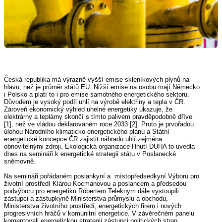
Česká republika má výrazně vyšší emise skleníkových plynů na
hlavu, než je průměr států EU. Nižší emise na osobu mají Německo
i Polsko a platí to i pro emise samotného energetického sektoru.
Důvodem je vysoký podíl uhlí na výrobě elektřiny a tepla v ČR.
Zároveň ekonomický výhled uhelné energetiky ukazuje, že
elektrárny a teplárny skončí s tímto palivem pravděpodobně dříve
[1], než ve vládou deklarovaném roce 2033 [2]. Proto je prvořadou
úlohou Národního klimaticko-energetického plánu a Státní
energetické koncepce ČR zajistit náhradu uhlí zejména
obnovitelnými zdroji. Ekologická organizace Hnutí DUHA to uvedla
dnes na semináři k energetické strategii státu v Poslanecké
sněmovně.
Na semináři pořádaném poslankyní a místopředsedkyní Výboru pro
životní prostředí Klárou Kocmanovou a poslancem a předsedou
podvýboru pro energetiku Róbertem Teleknym dále vystoupili
zástupci a zástupkyně Ministerstva průmyslu a obchodu,
Ministerstva životního prostředí, energetických firem i nových
progresivních hráčů v komunitní energetice. V závěrečném panelu
komentovali energetickou strategii zástupci politických stran