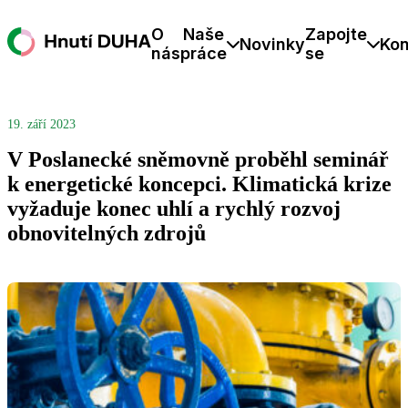
O
Naše
Zapojte
Novinky
Kon
nás
práce
se
19. září 2023
V Poslanecké sněmovně proběhl seminář
k energetické koncepci. Klimatická krize
vyžaduje konec uhlí a rychlý rozvoj
obnovitelných zdrojů