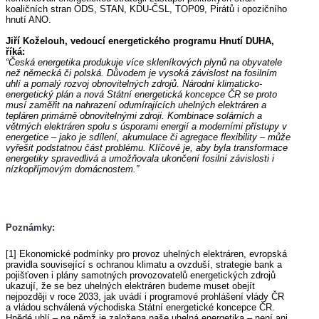
koaličních stran ODS, STAN, KDU-ČSL, TOP09, Pirátů i opozičního
hnutí ANO.
Jiří Koželouh, vedoucí energetického programu Hnutí DUHA,
říká:
“Česká energetika produkuje více skleníkových plynů na obyvatele
než německá či polská. Důvodem je vysoká závislost na fosilním
uhlí a pomalý rozvoj obnovitelných zdrojů. Národní klimaticko-
energetický plán a nová Státní energetická koncepce ČR se proto
musí zaměřit na nahrazení odumírajících uhelných elektráren a
tepláren primárně obnovitelnými zdroji. Kombinace solárních a
větrných elektráren spolu s úsporami energií a moderními přístupy v
energetice – jako je sdílení, akumulace či agregace flexibility – může
vyřešit podstatnou část problému. Klíčové je, aby byla transformace
energetiky spravedlivá a umožňovala ukončení fosilní závislosti i
nízkopříjmovým domácnostem.”
Poznámky:
[1] Ekonomické podmínky pro provoz uhelných elektráren, evropská
pravidla související s ochranou klimatu a ovzduší, strategie bank a
pojišťoven i plány samotných provozovatelů energetických zdrojů
ukazují, že se bez uhelných elektráren budeme muset obejít
nejpozději v roce 2033, jak uvádí i programové prohlášení vlády ČR
a vládou schválená východiska Státní energetické koncepce ČR.
Hnědé uhlí – na němž je založena naše uhelná energetika – není ani