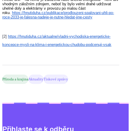
vhodným záložním zdrojem, neboť by bylo velmi drahé udržovat
uhelné doly a elektrárny v provozu po malou část
roku.
https://hnutiduha.cz/publikace/prodlouzeni-spalovani-uhli-po-
roce-2033-je-falesna-nadeje-je-nutne-hledat-jine-cesty
[2]
https://hnutiduha.cz/aktualne/vladni-vychodiska-energeticke-
koncepce-mysli-na-klima-i-energetickou-chudobu-podcenuji-vsak
Příroda a krajina
Aktuality
Tiskové zprávy
Přihlaste se k odběru