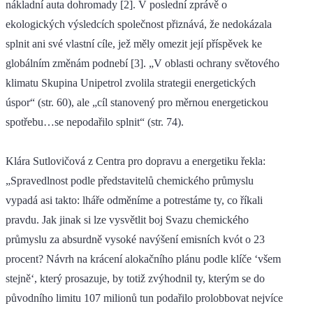
nákladní auta dohromady [2]. V poslední zprávě o
ekologických výsledcích společnost přiznává, že nedokázala
splnit ani své vlastní cíle, jež měly omezit její příspěvek ke
globálním změnám podnebí [3]. „V oblasti ochrany světového
klimatu Skupina Unipetrol zvolila strategii energetických
úspor“ (str. 60), ale „cíl stanovený pro měrnou energetickou
spotřebu…se nepodařilo splnit“ (str. 74).
Klára Sutlovičová z Centra pro dopravu a energetiku řekla:
„Spravedlnost podle představitelů chemického průmyslu
vypadá asi takto: lháře odměníme a potrestáme ty, co říkali
pravdu. Jak jinak si lze vysvětlit boj Svazu chemického
průmyslu za absurdně vysoké navýšení emisních kvót o 23
procent? Návrh na krácení alokačního plánu podle klíče ‘všem
stejně‘, který prosazuje, by totiž zvýhodnil ty, kterým se do
původního limitu 107 milionů tun podařilo prolobbovat nejvíce