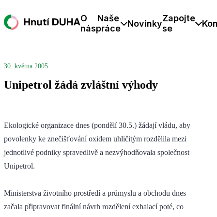
O
Naše
Zapojte
Novinky
Kon
nás
práce
se
30. května 2005
Unipetrol žádá zvláštní výhody
Ekologické organizace dnes (pondělí 30.5.) žádají vládu, aby
povolenky ke znečišťování oxidem uhličitým rozdělila mezi
jednotlivé podniky spravedlivě a nezvýhodňovala společnost
Unipetrol.
Ministerstva životního prostředí a průmyslu a obchodu dnes
začala připravovat finální návrh rozdělení exhalací poté, co