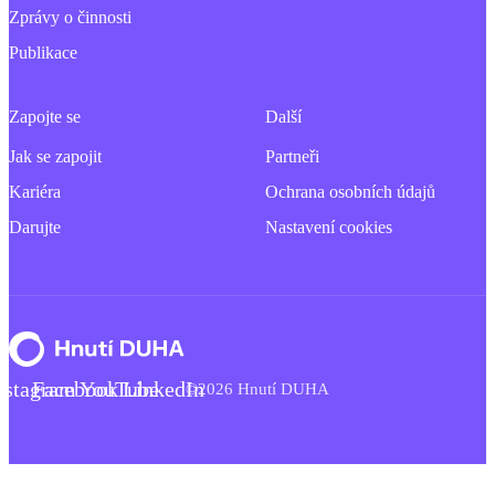
Zprávy o činnosti
Publikace
Zapojte se
Další
Jak se zapojit
Partneři
Kariéra
Ochrana osobních údajů
Darujte
Nastavení cookies
nstagram
Facebook
YouTube
LinkedIn
©2026 Hnutí DUHA