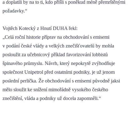
a doplatili by na to ti, kdo přišli s poněkud méně přemrštěnými
požadavky.“
Vojtěch Kotecký z Hnutí DUHA řekl:
„Celá roční historie příprav na obchodování s emisemi
v podání české vlády a velkých znečišťovatelů by mohla
posloužit za učebnicový příklad favorizování lobbistů
špinavého průmyslu. Návrh, který nepokrytě zvýhodňuje
společnost Unipetrol před ostatními podniky, je už jenom
poslední perlička. Že obchodování s emisemi původně jaksi
mělo sloužit ke snížení mimořádně vysokého českého
znečištění, vláda a podniky už docela zapomněli.“