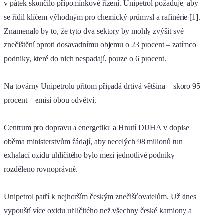
v pátek skončilo připomínkové řízení. Unipetrol požaduje, aby
se řídil klíčem výhodným pro chemický průmysl a rafinérie [1].
Znamenalo by to, že tyto dva sektory by mohly zvýšit své
znečištění oproti dosavadnímu objemu o 23 procent – zatímco
podniky, které do nich nespadají, pouze o 6 procent.
Na továrny Unipetrolu přitom připadá drtivá většina – skoro 95
procent – emisí obou odvětví.
Centrum pro dopravu a energetiku a Hnutí DUHA v dopise
oběma ministerstvům žádají, aby necelých 98 milionů tun
exhalací oxidu uhličitého bylo mezi jednotlivé podniky
rozděleno rovnoprávně.
Unipetrol patří k nejhorším českým znečišťovatelům. Už dnes
vypouští více oxidu uhličitého než všechny české kamiony a