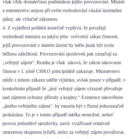
však vždy dostatečnou podmínkou jejího provozování. Ministr
a ministerstvo nejsou při svém rozhodování vázání územními
plány, ale výlučně zákonem.
4. Z vyjádření politiků konečně vyplývá, že považují
rozhodnutí ministra za jakýsi jeho svévolný zákaz činnosti,
jejíž provozování v daném území by mělo jinak být zcela
běžnou záležitostí. Provozování sjezdovek pak označují za
„veřejný zájem“. Realita je však taková, že zákon takovouto
činnost v I. zóně CHKO principiálně zakazuje. Ministerstvo
může z tohoto zákazu udělit výjimku, avšak pouze v případě, v
konkrétním případě že „jiný veřejný zájem výrazně převažuje
nad zájmem ochrany přírody a krajiny.“ Existence takovéhoto
„jiného veřejného zájmu“. by musela být v řízení jednoznačně
prokázána. To je v tomto případě takřka nemožné, neboť
provoz jednotlivé sjezdovky, navíc využívané relativně
omezenou skupinou lyžařů, nelze za veřejný zájem považovat.