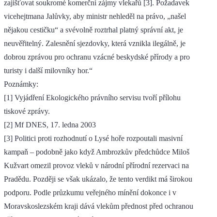
zajišťovat soukromé komerční zájmy vlekařů [3]. Požadavek
vicehejtmana Jalůvky, aby ministr nehleděl na právo, „našel
nějakou cestičku“ a svévolně roztrhal platný správní akt, je
neuvěřitelný. Zalesnění sjezdovky, která vznikla ilegálně, je
dobrou zprávou pro ochranu vzácné beskydské přírody a pro
turisty i další milovníky hor.“
Poznámky:
[1] Vyjádření Ekologického právního servisu tvoří přílohu
tiskové zprávy.
[2] Mf DNES, 17. ledna 2003
[3] Politici proti rozhodnutí o Lysé hoře rozpoutali masivní
kampaň – podobně jako když Ambrozkův předchůdce Miloš
Kužvart omezil provoz vleků v národní přírodní rezervaci na
Pradědu. Později se však ukázalo, že tento verdikt má širokou
podporu. Podle průzkumu veřejného mínění dokonce i v
Moravskoslezském kraji dává vlekům přednost před ochranou