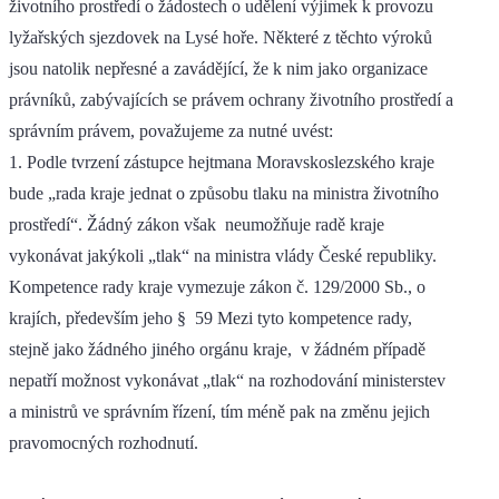
životního prostředí o žádostech o udělení výjimek k provozu
lyžařských sjezdovek na Lysé hoře. Některé z těchto výroků
jsou natolik nepřesné a zavádějící, že k nim jako organizace
právníků, zabývajících se právem ochrany životního prostředí a
správním právem, považujeme za nutné uvést:
1. Podle tvrzení zástupce hejtmana Moravskoslezského kraje
bude „rada kraje jednat o způsobu tlaku na ministra životního
prostředí“. Žádný zákon však neumožňuje radě kraje
vykonávat jakýkoli „tlak“ na ministra vlády České republiky.
Kompetence rady kraje vymezuje zákon č. 129/2000 Sb., o
krajích, především jeho § 59 Mezi tyto kompetence rady,
stejně jako žádného jiného orgánu kraje, v žádném případě
nepatří možnost vykonávat „tlak“ na rozhodování ministerstev
a ministrů ve správním řízení, tím méně pak na změnu jejich
pravomocných rozhodnutí.