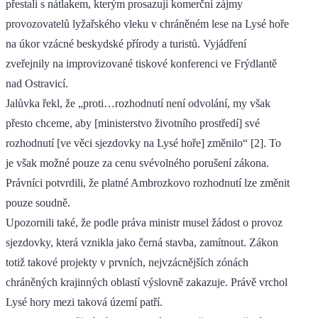
přestali s nátlakem, kterým prosazují komerční zájmy
provozovatelů lyžařského vleku v chráněném lese na Lysé hoře
na úkor vzácné beskydské přírody a turistů. Vyjádření
zveřejnily na improvizované tiskové konferenci ve Frýdlantě
nad Ostravicí.
Jalůvka řekl, že „proti…rozhodnutí není odvolání, my však
přesto chceme, aby [ministerstvo životního prostředí] své
rozhodnutí [ve věci sjezdovky na Lysé hoře] změnilo“ [2]. To
je však možné pouze za cenu svévolného porušení zákona.
Právníci potvrdili, že platné Ambrozkovo rozhodnutí lze změnit
pouze soudně.
Upozornili také, že podle práva ministr musel žádost o provoz
sjezdovky, která vznikla jako černá stavba, zamítnout. Zákon
totiž takové projekty v prvních, nejvzácnějších zónách
chráněných krajinných oblastí výslovně zakazuje. Právě vrchol
Lysé hory mezi taková území patří.