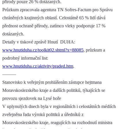
přírody pouze 26 % dotázaných.
Průzkum zpracovala agentura TN Sofres-Factum pro Správu
chráněných krajinných oblastí. Celostátně 65 % lidí dává
přednost ochraně přírody, zatímco vleky podporuje 17 %
dotázaných.
Detaily v tiskové zprávě Hnutí DUHA:
www.hnutiduha.cz/toolkit02.shtml?x=88085
, průzkum a
podrobný informační list:
www.hnutiduha.cz/aktivity/praded.htm
.
———
Stanovisko k veřejným prohlášením zástupce hejtmana
Moravskoslezského kraje a dalších politiků, týkajících se
provozu sjezdovek na Lysé hoře
V uplynulých dnech byla v regionálních i celostátních médiích
zveřejněna řada výroků politiků a úředníků z
Moravskoslezského kraje, reagujících na rozhodnutí ministra