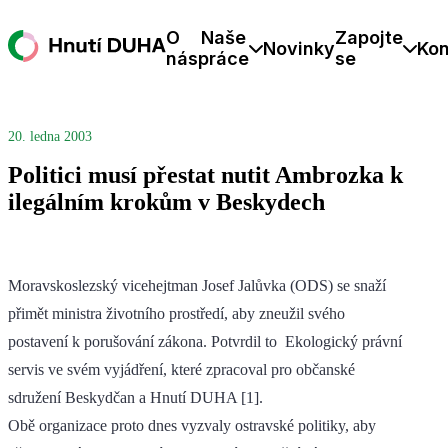
O
Naše
Zapojte
Novinky
Kon
nás
práce
se
20. ledna 2003
Politici musí přestat nutit Ambrozka k
ilegálním krokům v Beskydech
Moravskoslezský vicehejtman Josef Jalůvka (ODS) se snaží
přimět ministra životního prostředí, aby zneužil svého
postavení k porušování zákona. Potvrdil to Ekologický právní
servis ve svém vyjádření, které zpracoval pro občanské
sdružení Beskydčan a Hnutí DUHA [1].
Obě organizace proto dnes vyzvaly ostravské politiky, aby