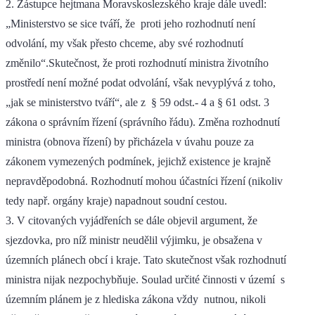
2. Zástupce hejtmana Moravskoslezského kraje dále uvedl:
„Ministerstvo se sice tváří, že proti jeho rozhodnutí není
odvolání, my však přesto chceme, aby své rozhodnutí
změnilo“.Skutečnost, že proti rozhodnutí ministra životního
prostředí není možné podat odvolání, však nevyplývá z toho,
„jak se ministerstvo tváří“, ale z § 59 odst.- 4 a § 61 odst. 3
zákona o správním řízení (správního řádu). Změna rozhodnutí
ministra (obnova řízení) by přicházela v úvahu pouze za
zákonem vymezených podmínek, jejichž existence je krajně
nepravděpodobná. Rozhodnutí mohou účastníci řízení (nikoliv
tedy např. orgány kraje) napadnout soudní cestou.
3. V citovaných vyjádřeních se dále objevil argument, že
sjezdovka, pro níž ministr neudělil výjimku, je obsažena v
územních plánech obcí i kraje. Tato skutečnost však rozhodnutí
ministra nijak nezpochybňuje. Soulad určité činnosti v území s
územním plánem je z hlediska zákona vždy nutnou, nikoli