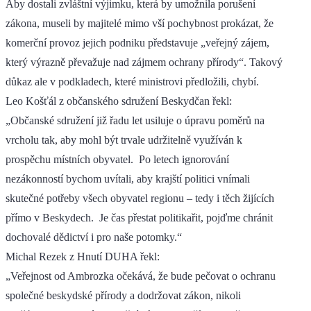
Aby dostali zvláštní výjimku, která by umožnila porušení
zákona, museli by majitelé mimo vší pochybnost prokázat, že
komerční provoz jejich podniku představuje „veřejný zájem,
který výrazně převažuje nad zájmem ochrany přírody“. Takový
důkaz ale v podkladech, které ministrovi předložili, chybí.
Leo Košťál z občanského sdružení Beskydčan řekl:
„Občanské sdružení již řadu let usiluje o úpravu poměrů na
vrcholu tak, aby mohl být trvale udržitelně využíván k
prospěchu místních obyvatel. Po letech ignorování
nezákonností bychom uvítali, aby krajští politici vnímali
skutečné potřeby všech obyvatel regionu – tedy i těch žijících
přímo v Beskydech. Je čas přestat politikařit, pojďme chránit
dochovalé dědictví i pro naše potomky.“
Michal Rezek z Hnutí DUHA řekl:
„Veřejnost od Ambrozka očekává, že bude pečovat o ochranu
společné beskydské přírody a dodržovat zákon, nikoli