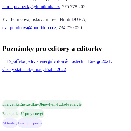
karel.polanecky@hnutiduha.cz
, 775 778 202
Eva Pernicová, tisková mluvčí Hnutí DUHA,
eva.pernicova@hnutiduha.cz
, 734 770 020
Poznámky pro editory a editorky
[1]
Spotřeba paliv a energií v domácnostech – Energo2021,
Český statistický úřad, Praha 2022
›
Energetika
Energetika
Obnovitelné zdroje energie
›
Energetika
Úspory energií
Aktuality
Tiskové zprávy