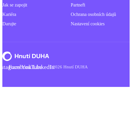
Jak se zapojit
Partneři
Kariéra
Ochrana osobních údajů
Darujte
Nastavení cookies
nstagram
Facebook
YouTube
LinkedIn
©2026 Hnutí DUHA