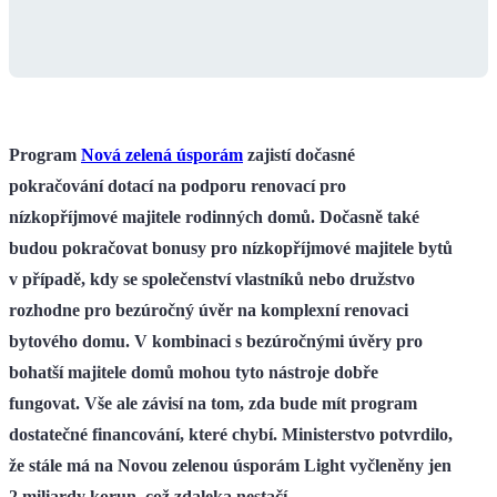
Program
Nová zelená úsporám
zajistí dočasné
pokračování dotací na podporu renovací pro
nízkopříjmové majitele rodinných domů. Dočasně také
budou pokračovat bonusy pro nízkopříjmové majitele bytů
v případě, kdy se společenství vlastníků nebo družstvo
rozhodne pro bezúročný úvěr na komplexní renovaci
bytového domu. V kombinaci s bezúročnými úvěry pro
bohatší majitele domů mohou tyto nástroje dobře
fungovat. Vše ale závisí na tom, zda bude mít program
dostatečné financování, které chybí. Ministerstvo potvrdilo,
že stále má na Novou zelenou úsporám Light vyčleněny jen
2 miliardy korun, což zdaleka nestačí.