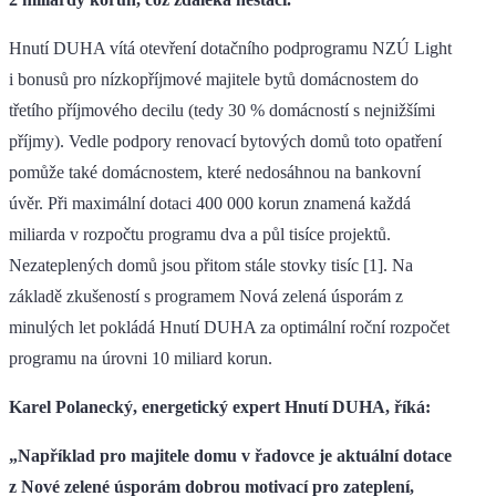
Hnutí DUHA vítá otevření dotačního podprogramu NZÚ Light
i bonusů pro nízkopříjmové majitele bytů domácnostem do
třetího příjmového decilu (tedy 30 % domácností s nejnižšími
příjmy). Vedle podpory renovací bytových domů toto opatření
pomůže také domácnostem, které nedosáhnou na bankovní
úvěr. Při maximální dotaci 400 000 korun znamená každá
miliarda v rozpočtu programu dva a půl tisíce projektů.
Nezateplených domů jsou přitom stále stovky tisíc [1]. Na
základě zkušeností s programem Nová zelená úsporám z
minulých let pokládá Hnutí DUHA za optimální roční rozpočet
programu na úrovni 10 miliard korun.
Karel Polanecký, energetický expert Hnutí DUHA, říká:
„Například pro majitele domu v řadovce je aktuální dotace
z Nové zelené úsporám dobrou motivací pro zateplení,