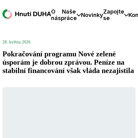
O
Naše
Zapojte
Novinky
Kon
nás
práce
se
28. května 2026
Pokračování programu Nové zelené
úsporám je dobrou zprávou. Peníze na
stabilní financování však vláda nezajistila