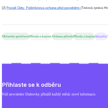
[2]
Povodí Odry: Potěmkinova ochrana před povodněmi
(Tisková zpráva Hn
›
Občanská společnost
Příroda a krajina
Ochrana přírody
Příroda a krajina
Aktuality
Přihlaste se k odběru
Náš newsletter Duhovky přináší každý měsíc nové informace.