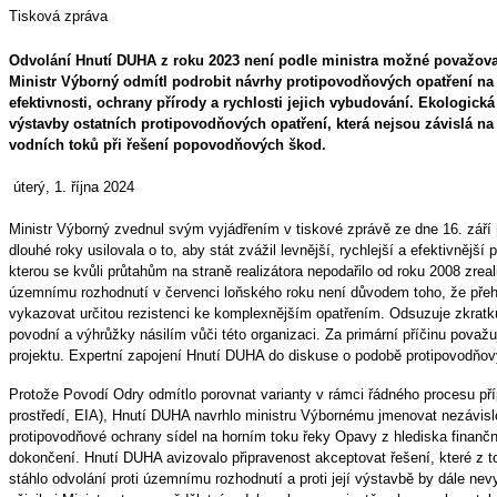
Tisková zpráva
Odvolání Hnutí DUHA z roku 2023 není podle ministra možné považovat 
Ministr Výborný odmítl podrobit návrhy protipovodňových opatření na
efektivnosti, ochrany přírody a rychlosti jejich vybudování. Ekologická
výstavby ostatních protipovodňových opatření, která nejsou závislá na 
vodních toků při řešení popovodňových škod.
úterý, 1. října 2024
Ministr Výborný zvednul svým vyjádřením v tiskové zprávě ze dne 16. září [1
dlouhé roky usilovala o to, aby stát zvážil levnější, rychlejší a efektivnější
kterou se kvůli průtahům na straně realizátora nepodařilo od roku 2008 zreali
územnímu rozhodnutí v červenci loňského roku není důvodem toho, že přehr
vykazovat určitou rezistenci ke komplexnějším opatřením. Odsuzuje zkratku
povodní a výhrůžky násilím vůči této organizaci. Za primární příčinu považ
projektu. Expertní zapojení Hnutí DUHA do diskuse o podobě protipovodňov
Protože Povodí Odry odmítlo porovnat varianty v rámci řádného procesu příp
prostředí, EIA), Hnutí DUHA navrhlo ministru Výbornému jmenovat nezávislo
protipovodňové ochrany sídel na horním toku řeky Opavy z hlediska finanč
dokončení. Hnutí DUHA avizovalo připravenost akceptovat řešení, které z t
stáhlo odvolání proti územnímu rozhodnutí a proti její výstavbě by dále ne