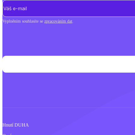
E-mail
(Povinné)
Vyplněním souhlasíte se
zpracováním dat
.
Hnutí DUHA