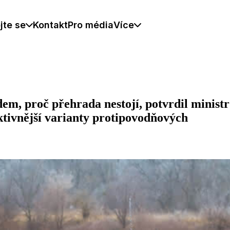
jte se
Kontakt
Pro média
Více
, proč přehrada nestojí, potvrdil ministr
ktivnější varianty protipovodňových