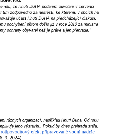
 DUHA řekl:
ně řekl, že Hnutí DUHA podáním odvolání v červenci 
t tím zodpovědno za neštěstí, ke kterému v obcích na 
ovažuje účast Hnutí DUHA na předcházející diskusi, 
mu pochybení přitom došlo již v roce 2010 za ministra 
anty ochrany obyvatel než je právě a jen přehrada.“
mi různých organizací, například Hnutí Duha. Od roku 
plikuje jeho výstavbu. Pokud by dnes přehrada stála, 
rotipovodňový efekt připravované vodní nádrže 
6. 9. 2024)