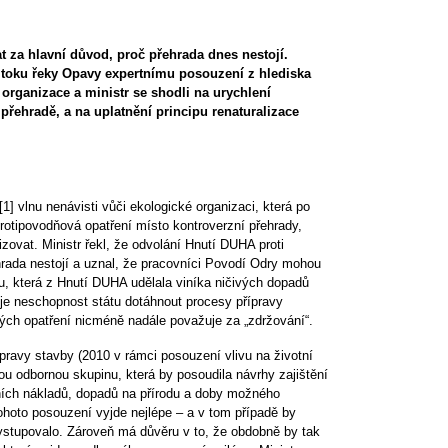
za hlavní důvod, proč přehrada dnes nestojí. 
 toku řeky Opavy expertnímu posouzení z hlediska 
 organizace a ministr se shodli na urychlení 
přehradě, a na uplatnění principu renaturalizace 
] vlnu nenávisti vůči ekologické organizaci, která po 
 protipovodňová opatření místo kontroverzní přehrady, 
zovat. Ministr řekl, že odvolání Hnutí DUHA proti 
ada nestojí a uznal, že pracovníci Povodí Odry mohou 
, která z Hnutí DUHA udělala viníka ničivých dopadů 
uje neschopnost státu dotáhnout procesy přípravy 
ých opatření nicméně nadále považuje za 
„
zdržování
“
.
ravy stavby (2010 v rámci posouzení vlivu na životní 
u odbornou skupinu, která by posoudila návrhy zajištění 
ních nákladů, dopadů na přírodu a doby možného 
ohoto posouzení vyjde nejlépe
–
 a v tom případě by 
vystupovalo. Zároveň má důvěru v to, že obdobně by tak 