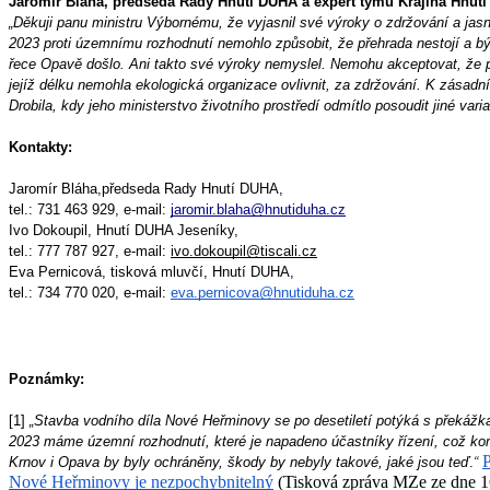
Jaromír Bláha, předseda Rady Hnutí DUHA a expert týmu Krajina Hnutí
„Děkuji panu ministru Výbornému, že vyjasnil své výroky o zdržování a jas
2023 proti územnímu rozhodnutí nemohlo způsobit, že přehrada nestojí a bý
řece Opavě došlo. Ani takto své výroky nemyslel. Nemohu akceptovat, že p
jejíž délku nemohla ekologická organizace ovlivnit, za zdržování. K zásadní
Drobila, kdy jeho ministerstvo životního prostředí odmítlo posoudit jiné vari
Kontakty:
Jaromír Bláha,předseda Rady Hnutí DUHA, 
tel.: 731 463 929, e-mail: 
jaromir.blaha@hnutiduha.cz
Ivo Dokoupil, Hnutí DUHA Jeseníky,
tel.: 777 787 927, e-mail: 
ivo.dokoupil@tiscali.cz
Eva Pernicová, tisková mluvčí, Hnutí DUHA,
tel.: 734 770 020, e-mail: 
eva.pernicova@hnutiduha.cz
Poznámky:
[1] 
„Stavba vodního díla Nové Heřminovy se po desetiletí potýká s překážka
2023 máme územní rozhodnutí, které je napadeno účastníky řízení, což kom
P
Krnov i Opava by byly ochráněny, škody by nebyly takové, jaké jsou teď
.
“
Nové Heřminovy je nezpochybnitelný
 (Tisková zpráva MZe ze dne 1