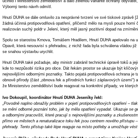
učinilo i Ministerstvo zemědělství a dalo zelenou variantě ochrany obyvatel,
Výborný tento návrh odmítl. 
Hnutí DUHA se dále omluvilo za nesprávné tvrzení ve své tiskové zprávě [2
žádná účinná protipovodňová opatření, přičemž mělo na mysli pouze horní č
realizován suchý poldr v Jelení, který měl jasný pozitivní dopad na zmírněn
Spolu se starostou Krnova, Tomášem Hradilem, Hnutí DUHA apelovalo na ury
Opavě, která nesouvisí s přehradou, z nichž řada byla schválena vládou již v
se snahou výstavbu urychlit.
Hnutí DUHA také požaduje, aby ministr zabránil technické úpravě toků a jej
kde to nezpůsobí rizika pro obce. Dát řekám prostor se ukazuje být klíčov
nejnovějšími odbornými poznatky. Takto pojatá protipovodňová ochrana je 
obnově přírody (část 
„
obnova řek a přírodních funkcí záplavových území
“
) 
že Ministerstvo zemědělství bude reagovat na konkrétní případy, ve kterých
Ivo Dokoupil, koordinátor Hnutí DUHA Jeseníky řekl:
„Povodně naplno obnažily problém v pojetí protipovodňových opatření 
–
 tla
se mění odborné poznání toho, jak by měla opatření vypadat. Ukazuje se ge
a odbornými pracovišti, které pracují s nejnovějšími poznatky a zkušenostmi 
přímo ve městech a renaturalizace toku řek jsou centrem nového přístupu 
–
přehrady. Tento přístup také lépe reaguje na místo potřeby a umožňuje vést