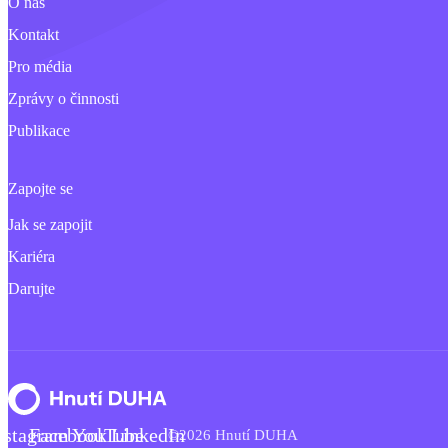
O nás
Kontakt
Pro média
Zprávy o činnosti
Publikace
Zapojte se
Jak se zapojit
Kariéra
Darujte
nstagram
Facebook
YouTube
LinkedIn
©2026 Hnutí DUHA