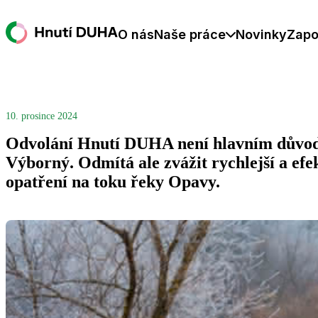
O nás
Naše práce
Novinky
Zapo
10. prosince 2024
Odvolání Hnutí DUHA není hlavním důvodem
Výborný. Odmítá ale zvážit rychlejší a efe
opatření na toku řeky Opavy.