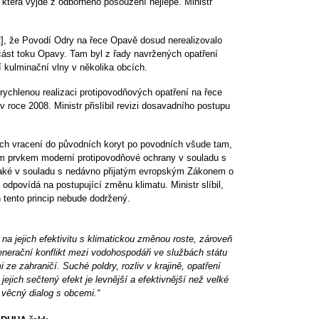
 která vyjde z odborného posouzení nejlépe. Ministr 
], že Povodí Odry na řece Opavě dosud nerealizovalo 
ást toku Opavy. Tam byl z řady navržených opatření 
í kulminační vlny v několika obcích.
chlenou realizaci protipovodňových opatření na řece 
 roce 2008. Ministr přislíbil revizi dosavadního postupu 
ich vracení do původních koryt po povodních všude tam, 
ým prvkem moderní protipovodňové ochrany v souladu s 
také v souladu s nedávno přijatým evropským Zákonem o 
a odpovídá na postupující změnu klimatu. Ministr slíbil, 
 tento princip nebude dodržený.
k na jejich efektivitu s klimatickou změnou roste, zároveň 
nerační konflikt mezi vodohospodáři ve službách státu 
ze zahraničí. Suché poldry, rozliv v krajině, opatření 
 jejich sečtený efekt je levnější a efektivnější než velké 
 věcný dialog s obcemi.“