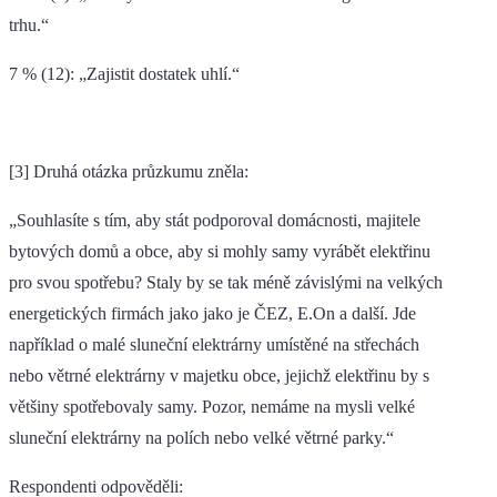
trhu.“
7 % (12): „Zajistit dostatek uhlí.“
[3] Druhá otázka průzkumu zněla:
„Souhlasíte s tím, aby stát podporoval domácnosti, majitele
bytových domů a obce, aby si mohly samy vyrábět elektřinu
pro svou spotřebu? Staly by se tak méně závislými na velkých
energetických firmách jako jako je ČEZ, E.On a další. Jde
například o malé sluneční elektrárny umístěné na střechách
nebo větrné elektrárny v majetku obce, jejichž elektřinu by s
většiny spotřebovaly samy. Pozor, nemáme na mysli velké
sluneční elektrárny na polích nebo velké větrné parky.“
Respondenti odpověděli: