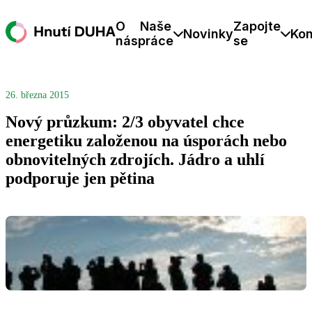
O
Naše
Zapojte
Novinky
Kon
nás
práce
se
26. března 2015
Nový průzkum: 2/3 obyvatel chce
energetiku založenou na úsporách nebo
obnovitelných zdrojích. Jádro a uhlí
podporuje jen pětina