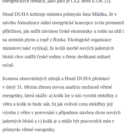
energetických firmách, jako jako je ČEZ nebo E.On. [3].
Hnutí DUHA kritizuje ministra průmyslu Jana Mládka, že v
návrhu Aktualizace státní energetické koncepce zcela promarnil
příležitost, jak snížit závislost české ekonomiky a rodin na uhlí i
na zemním plynu a ropě z Ruska. Ekologické organizace
ministrovi také vytýkají, že kvůli stavbě nových jaderných
bloků chce zatížit české rodiny a firmy desítkami miliard
ročně.
Komora obnovitelných zdrojů a Hnutí DUHA představí
v úterý 31. března zbrusu novou analýzu možností větrné
energetiky, která ukáže: a) kolik lze u nás vyrobit elektřiny z
větru a kolik to bude stát, b) jak ovlivní cenu elektřiny její
výroba z větru v porovnání s případnou stavbou dvou nových
jaderných bloků a c) kolik je a může být pracovních míst v
průmyslu větrné energetiky.