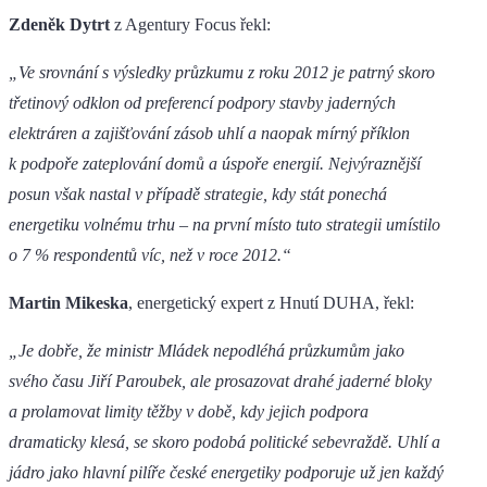
Zdeněk Dytrt
z Agentury Focus řekl:
„Ve srovnání s výsledky průzkumu z roku 2012 je patrný skoro
třetinový odklon od preferencí podpory stavby jaderných
elektráren a zajišťování zásob uhlí a naopak mírný příklon
k podpoře zateplování domů a úspoře energií. Nejvýraznější
posun však nastal v případě strategie, kdy stát ponechá
energetiku volnému trhu – na první místo tuto strategii umístilo
o 7 % respondentů víc, než v roce 2012.“
Martin Mikeska
, energetický expert z Hnutí DUHA, řekl:
„Je dobře, že ministr Mládek nepodléhá průzkumům jako
svého času Jiří Paroubek, ale prosazovat drahé jaderné bloky
a prolamovat limity těžby v době, kdy jejich podpora
dramaticky klesá, se skoro podobá politické sebevraždě. Uhlí a
jádro jako hlavní pilíře české energetiky podporuje už jen každý