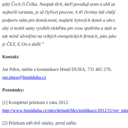
pátý Čech či Češka. Naopak těch, kteří považují uran a uhlí za
nejhorší variantu, je už čtyřicet procent. A tři čtvrtiny lidí chtějí
podporu státu pro domácnosti, majitele bytových domů a obce,
aby si mohli samy vyrábět elektřinu pro svou spotřebu a stali se
tak méně závislými na velkých energetických firmách, jako jako
je ČEZ, E.On a další.”
Kontakt
:
Jan Piňos, média a komunikace Hnutí DUHA, 731 465 279,
jan.pinos@hnutiduha.cz
Poznámky:
[1] Kompletní průzkum z roku 2012:
http://www.hnutiduha.cz/sites/default/files/publikace/2012/11/ver_m
[2] Průzkum měl dvě otázky, první zněla: