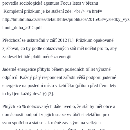
http://hnutiduha.cz/sites/default/files/publikace/2015/03/vysledky_v
hnuti_duha_2015.pdf
Předchozí se uskutečnil v září 2012 [1]. Průzkum opakovaně
zjišťoval, co by podle dotazovaných stát měl udělat pro to, aby
za deset let lidé platili méně za energii.
Jaderné energetice přibylo během posledních tří let výrazně
odpůrců. Každý pátý respondent zařadil větší podporu jaderné
energetice na poslední místo v žebříčku (přitom před třemi lety
to byl jen každý devátý) [2].
Plných 76 % dotazovaných dále uvedlo, že stát by měl obce a
domácnosti podpořit v jejich snaze vyrábět si elektřinu pro
svou spotřebu a stát se tak méně závislými na velkých