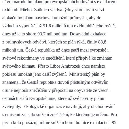
návrh národního plánu pro evropské obchodování s exhalacemi
oxidu uhličitého. Zatímco ve dva týdny staré první verzi
alokačního plánu navrhoval umožnit průmyslu, aby do
vzduchu vypouštěl až 91,6 milionů tun oxidu uhličitého ročně,
dnes už je to skoro 93,7 milionů tun. Dosavadní exhalace
z průmyslových odvětví, kterých se plán týká, činily 88,8
milionů tun. Česká republika už dnes patří mezi evropské i
světové rekordmany ve znečištění, které přispívá ke změnám
světového klimatu. Přesto Libor Ambrozek chce namísto
poklesu umožnit jeho další zvýšení. Ministerský plán by
znamenal, že Česká republika dovolí příslušným odvětvím
druhé nejhorší znečištění v přepočtu na obyvatele ze všech
osmnácti států Evropské unie, které už své návrhy plánu
zveřejnily. Ekologické organizace navrhují, aby obchodování
s emisemi zajistilo snížení znečištění, ke kterému je určeno. Pro
první kolo prosazují mírné snížení horní hranice exhalací na 85