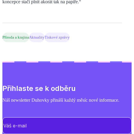
koncepce stačí plnit akorát tak na papíře.“
Příroda a krajina
Aktuality
Tiskové zprávy
Přihlaste se k odběru
Náš newsletter Duhovky přináší každý měsíc nové informace.
E-mail
(Povinné)