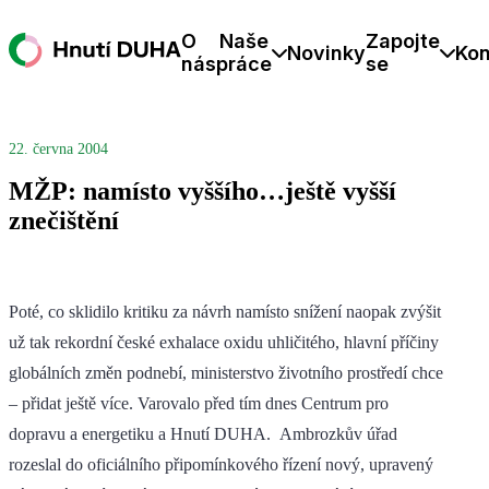
O
Naše
Zapojte
Novinky
Kon
nás
práce
se
22. června 2004
MŽP: namísto vyššího…ještě vyšší
znečištění
Poté, co sklidilo kritiku za návrh namísto snížení naopak zvýšit
už tak rekordní české exhalace oxidu uhličitého, hlavní příčiny
globálních změn podnebí, ministerstvo životního prostředí chce
– přidat ještě více. Varovalo před tím dnes Centrum pro
dopravu a energetiku a Hnutí DUHA. Ambrozkův úřad
rozeslal do oficiálního připomínkového řízení nový, upravený