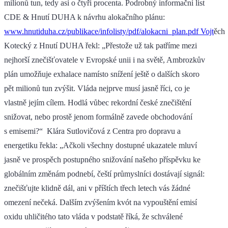
milionů tun, tedy asi o čtyři procenta. Podrobný informační list
CDE & Hnutí DUHA k návrhu alokačního plánu:
www.hnutiduha.cz/publikace/infolisty/pdf/alokacni_plan.pdf Vojt
ěch
Kotecký z Hnutí DUHA řekl: „Přestože už tak patříme mezi
nejhorší znečišťovatele v Evropské unii i na světě, Ambrozkův
plán umožňuje exhalace namísto snížení ještě o dalších skoro
pět milionů tun zvýšit. Vláda nejprve musí jasně říci, co je
vlastně jejím cílem. Hodlá vůbec rekordní české znečištění
snižovat, nebo prostě jenom formálně zavede obchodování
s emisemi?“ Klára Sutlovičová z Centra pro dopravu a
energetiku řekla: „Ačkoli všechny dostupné ukazatele mluví
jasně ve prospěch postupného snižování našeho příspěvku ke
globálním změnám podnebí, čeští průmyslníci dostávají signál:
znečišťujte klidně dál, ani v příštích třech letech vás žádné
omezení nečeká. Dalším zvýšením kvót na vypouštění emisí
oxidu uhličitého tato vláda v podstatě říká, že schválené