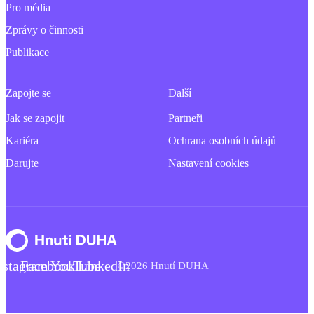
Pro média
Zprávy o činnosti
Publikace
Zapojte se
Další
Jak se zapojit
Partneři
Kariéra
Ochrana osobních údajů
Darujte
Nastavení cookies
nstagram
Facebook
YouTube
LinkedIn
©2026 Hnutí DUHA