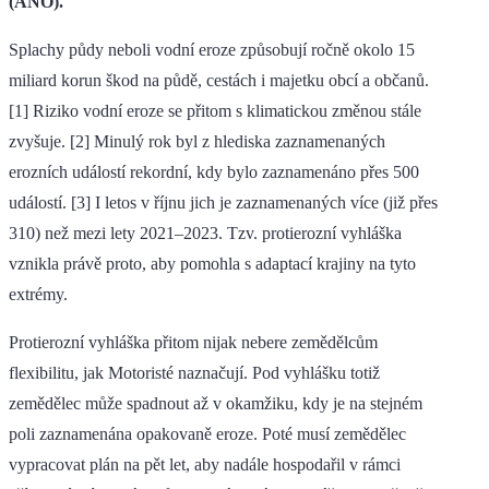
(ANO).
Splachy půdy neboli vodní eroze způsobují ročně okolo 15
miliard korun škod na půdě, cestách i majetku obcí a občanů.
[1] Riziko vodní eroze se přitom s klimatickou změnou stále
zvyšuje. [2] Minulý rok byl z hlediska zaznamenaných
erozních událostí rekordní, kdy bylo zaznamenáno přes 500
událostí. [3] I letos v říjnu jich je zaznamenaných více (již přes
310) než mezi lety 2021–2023. Tzv. protierozní vyhláška
vznikla právě proto, aby pomohla s adaptací krajiny na tyto
extrémy.
Protierozní vyhláška přitom nijak nebere zemědělcům
flexibilitu, jak Motoristé naznačují. Pod vyhlášku totiž
zemědělec může spadnout až v okamžiku, kdy je na stejném
poli zaznamenána opakovaně eroze. Poté musí zemědělec
vypracovat plán na pět let, aby nadále hospodařil v rámci