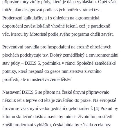
přípustné míry ztráty půdy, která je dána vyhláškou. Opět však
může plán designovat podle svých potřeb v rámci tzv.
Protierozní kalkulačky a i s ohledem na agronomická
doporučení zavést lokálně vhodné řešení, což je paradoxně
věc, kterou by Motoristé podle svého programu chtěli zavést.
Preventivní pravidla pro hospodaření na erozně ohrožených
plochách podchycuje tzv. Dobrý zemědělský a environmentální
stav půdy – DZES 5, podmínka v rámci Společné zemědělské
politiky, která nespadá do gesce ministerstva životního
prostředí, ale ministerstva zemědělství.
Nastavení DZES 5 se přitom na české úrovni připravovalo
několik let a teprve od léta je zaváděno do praxe. Na evropské
úrovni se však nyní vedou jednání o jeho zrušení. [4] Pokud by
k tomu skutečně došlo a navíc by ministr životního prostředí
zrušil protierozní vyhlášku, česká půda by zůstala zcela bez