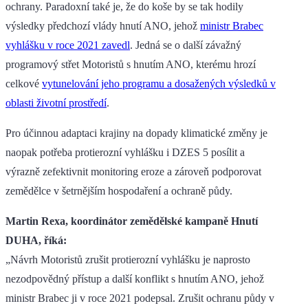
ochrany. Paradoxní také je, že do koše by se tak hodily
výsledky předchozí vlády hnutí ANO, jehož
ministr Brabec
vyhlášku v roce 2021 zavedl
. Jedná se o další závažný
programový střet Motoristů s hnutím ANO, kterému hrozí
celkové
vytunelování jeho programu a dosažených výsledků v
oblasti životní prostředí
.
Pro účinnou adaptaci krajiny na dopady klimatické změny je
naopak potřeba protierozní vyhlášku i DZES 5 posílit a
výrazně zefektivnit monitoring eroze a zároveň podporovat
zemědělce v šetrnějším hospodaření a ochraně půdy.
Martin Rexa, koordinátor zemědělské kampaně Hnutí
DUHA, říká:
„Návrh Motoristů zrušit protierozní vyhlášku je naprosto
nezodpovědný přístup a další konflikt s hnutím ANO, jehož
ministr Brabec ji v roce 2021 podepsal. Zrušit ochranu půdy v