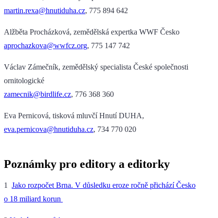
martin.rexa@hnutiduha.cz
, 775 894 642
Alžběta Procházková, zemědělská expertka WWF Česko
aprochazkova@wwfcz.org
, 775 147 742
Václav Zámečník, zemědělský specialista České společnosti
ornitologické
zamecnik@birdlife.cz
, 776 368 360
Eva Pernicová, tisková mluvčí Hnutí DUHA,
eva.pernicova@hnutiduha.cz
, 734 770 020
Poznámky pro editory a editorky
1
Jako rozpočet Brna. V důsledku eroze ročně přichází Česko
o 18 miliard korun