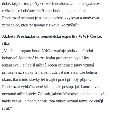
době, kdy rostou počty erozních událostí, znamená vystavovat
riziku obce i občany, kteří se nebudou mít jak bránit.
Protierozní ochranu je naopak potřeba zvyšovat a motivovat
zemědělce, kteří hospodaří rizikově, ke změně.“
Alžběta Procházková, zemědělská expertka WWF Česko,
říká:
„Volební program hnutí ANO označuje půdu za národní
bohatství. Motoristé by zrušením protierozní vyhlášky
legalizovali její další ničení. Jeden centimetr půdy vzniká
přirozeně až stovky let, erozní událost nás ale může během
okamžiku o tuto stovky let trvající práci přírody připravit.
Protierozní vyhláška není šikana, ale postup, jak kontrolovat
nevratné ničení půdy. Způsob, jakým Motoristé o tématu mluví,
navíc vzbuzuje pochybnosti, zda vůbec rozumí tomu, co chtějí
rušit.“