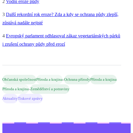
2
Vodní eroze půdy
3
Další rekordní rok eroze? Zda a kdy se ochrana půdy zlepší,
zůstává nadále nejisté
4
Evropský parlament odhlasoval zákaz vegetariánských párků
i zrušení ochrany půdy před erozí
›
Občanská společnost
Příroda a krajina
Ochrana přírody
Příroda a krajina
›
Příroda a krajina
Zemědělství a potraviny
Aktuality
Tiskové zprávy