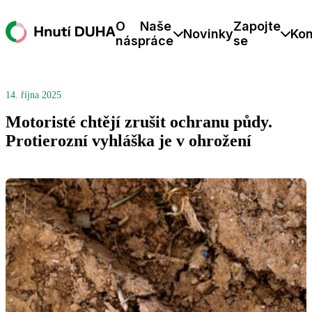
O
Naše
Zapojte
Novinky
Kon
nás
práce
se
14. října 2025
Motoristé chtějí zrušit ochranu půdy.
Protierozní vyhláška je v ohrožení