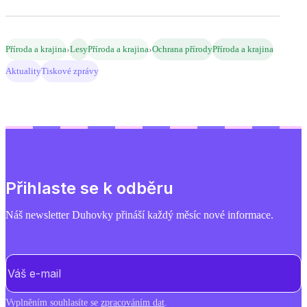
›
›
Příroda a krajina
Lesy
Příroda a krajina
Ochrana přírody
Příroda a krajina
Aktuality
Tiskové zprávy
Přihlaste se k odběru
Náš newsletter Duhovky přináší každý měsíc nové informace.
E-mail
(Povinné)
Vyplněním souhlasíte se
zpracováním dat
.