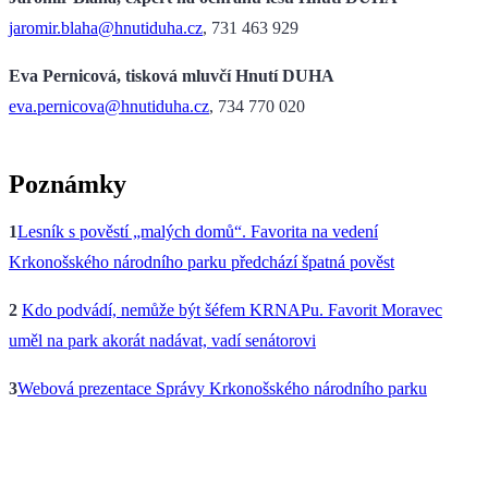
jaromir.blaha@hnutiduha.cz
, 731 463 929
Eva Pernicová, tisková mluvčí Hnutí DUHA
eva.pernicova@hnutiduha.cz
, 734 770 020
Poznámky
1
Lesník s pověstí „malých domů“. Favorita na vedení
Krkonošského národního parku předchází špatná pověst
2
Kdo podvádí, nemůže být šéfem KRNAPu. Favorit Moravec
uměl na park akorát nadávat, vadí senátorovi
3
Webová prezentace Správy Krkonošského národního parku