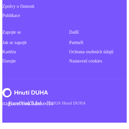
Zprávy o činnosti
Publikace
Zapojte se
Další
Jak se zapojit
Partneři
Kariéra
Ochrana osobních údajů
Darujte
Nastavení cookies
nstagram
Facebook
YouTube
LinkedIn
©2026 Hnutí DUHA