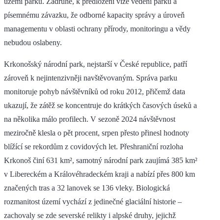
území parku. Zadruhé, k předložení vize vedení parku a
písemnému závazku, že odborné kapacity správy a úroveň
managementu v oblasti ochrany přírody, monitoringu a vědy
nebudou oslabeny.
Krkonošský národní park, nejstarší v České republice, patří
zároveň k nejintenzivněji navštěvovaným. Správa parku
monitoruje pohyb návštěvníků od roku 2012, přičemž data
ukazují, že zátěž se koncentruje do krátkých časových úseků a
na několika málo profilech. V sezoně 2024 návštěvnost
meziročně klesla o pět procent, srpen přesto přinesl hodnoty
blížící se rekordům z covidových let. Přeshraniční rozloha
Krkonoš činí 631 km², samotný národní park zaujímá 385 km²
v Libereckém a Královéhradeckém kraji a nabízí přes 800 km
značených tras a 32 lanovek se 136 vleky. Biologická
rozmanitost území vychází z jedinečné glaciální historie –
zachovaly se zde severské relikty i alpské druhy, jejichž