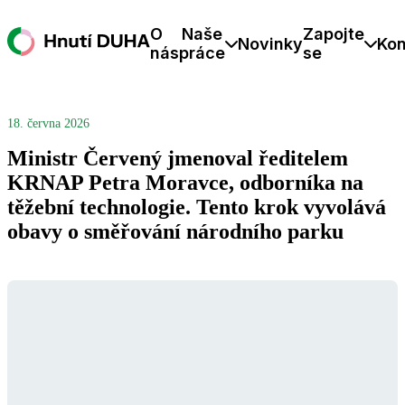
O
Naše
Zapojte
Novinky
Kon
nás
práce
se
18. června 2026
Ministr Červený jmenoval ředitelem
KRNAP Petra Moravce, odborníka na
těžební technologie. Tento krok vyvolává
obavy o směřování národního parku