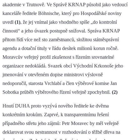
akademie v Trutnově. Ve Správě KRNAP působil jako vedoucí
kanceláře ředitele Böhnische, který pro Hospodářské noviny
uvedl
(1)
, že jej vnímal jako vhodného spíše „do kontrolní
činnosti“ a jeho úvazek postupně snižoval. Správa KRNAP
přitom řídí více než sto zaměstnanců, složitou státněsprávní
agendu a dotační tituly v řádu desítek milionů korun ročně.
Moravcův veřejný profil zkušenost s řízením srovnatelné
organizace nedokládá. Svazek obcí Východní Krkonoše jeho
jmenování v otevřeném dopise ministrovi výslovně
nedoporučil, starosta Vrchlabí a člen výběrové komise Jan
Sobotka průběh výběrového řízení veřejně zpochybnil.
(2)
Hnutí DUHA proto vyzývá nového ředitele ke dvěma
konkrétním krokům. Zaprvé, k transparentnímu řešení
případného střetu jeho zájmů: Petr Moravec by měl veřejně
deklarovat svou nestrannost v rozhodování o těžbě dřeva na