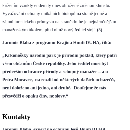
křížením vznikly endemity dnes ohrožené změnou klimatu.
Vyvažování ochrany unikátních biotopů na straně jedné a
zájmů turistického průmyslu na straně druhé je nejnáročnějším
manažerským úkolem, před nímž nový ředitel stojí.
(3)
Jaromír Bláha z programu Krajina Hnutí DUHA, říká:
„Krkonošský národní park je přírodní poklad, který patří
všem občanům České republiky. Jeho ředitel musí být
především ochránce přírody a schopný manažer – a u
Petra Moravce, na rozdíl od některých dalších uchazečů,
není doloženo ani jedno, ani druhé. Doufejme že nás
přesvědčí o opaku činy, ne slovy.“
Kontakty
Jaromír Bláha, expert na ochranu lesů Hnutí DUHA