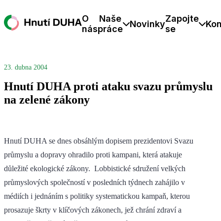
O
Naše
Zapojte
Novinky
Kon
nás
práce
se
23. dubna 2004
Hnutí DUHA proti ataku svazu průmyslu
na zelené zákony
Hnutí DUHA se dnes obsáhlým dopisem prezidentovi Svazu
průmyslu a dopravy ohradilo proti kampani, která atakuje
důležité ekologické zákony. Lobbistické sdružení velkých
průmyslových společností v posledních týdnech zahájilo v
médiích i jednáním s politiky systematickou kampaň, kterou
prosazuje škrty v klíčových zákonech, jež chrání zdraví a