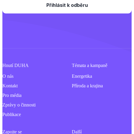
Hnutí DUHA
Témata a kampaně
O nás
Energetika
Kontakt
Příroda a krajina
Pro média
Zprávy o činnosti
Publikace
Zapojte se
Další