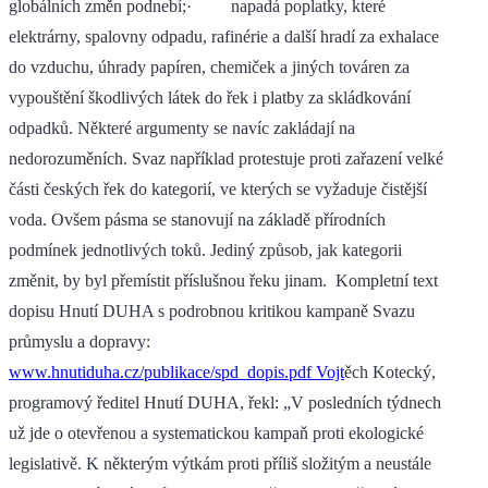
globálních změn podnebí;· napadá poplatky, které
elektrárny, spalovny odpadu, rafinérie a další hradí za exhalace
do vzduchu, úhrady papíren, chemiček a jiných továren za
vypouštění škodlivých látek do řek i platby za skládkování
odpadků. Některé argumenty se navíc zakládají na
nedorozuměních. Svaz například protestuje proti zařazení velké
části českých řek do kategorií, ve kterých se vyžaduje čistější
voda. Ovšem pásma se stanovují na základě přírodních
podmínek jednotlivých toků. Jediný způsob, jak kategorii
změnit, by byl přemístit příslušnou řeku jinam. Kompletní text
dopisu Hnutí DUHA s podrobnou kritikou kampaně Svazu
průmyslu a dopravy:
www.hnutiduha.cz/publikace/spd_dopis.pdf Vojt
ěch Kotecký,
programový ředitel Hnutí DUHA, řekl: „V posledních týdnech
už jde o otevřenou a systematickou kampaň proti ekologické
legislativě. K některým výtkám proti příliš složitým a neustále