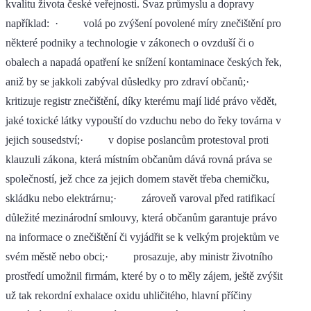
kvalitu života české veřejnosti. Svaz průmyslu a dopravy
například: · volá po zvýšení povolené míry znečištění pro
některé podniky a technologie v zákonech o ovzduší či o
obalech a napadá opatření ke snížení kontaminace českých řek,
aniž by se jakkoli zabýval důsledky pro zdraví občanů;·
kritizuje registr znečištění, díky kterému mají lidé právo vědět,
jaké toxické látky vypouští do vzduchu nebo do řeky továrna v
jejich sousedství;· v dopise poslancům protestoval proti
klauzuli zákona, která místním občanům dává rovná práva se
společností, jež chce za jejich domem stavět třeba chemičku,
skládku nebo elektrárnu;· zároveň varoval před ratifikací
důležité mezinárodní smlouvy, která občanům garantuje právo
na informace o znečištění či vyjádřit se k velkým projektům ve
svém městě nebo obci;· prosazuje, aby ministr životního
prostředí umožnil firmám, které by o to měly zájem, ještě zvýšit
už tak rekordní exhalace oxidu uhličitého, hlavní příčiny