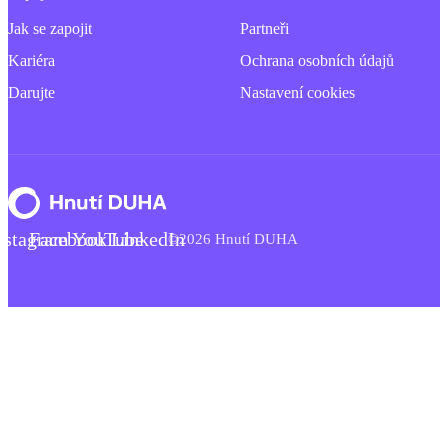
Jak se zapojit
Partneři
Kariéra
Ochrana osobních údajů
Darujte
Nastavení cookies
nstagram
Facebook
YouTube
LinkedIn
©2026 Hnutí DUHA