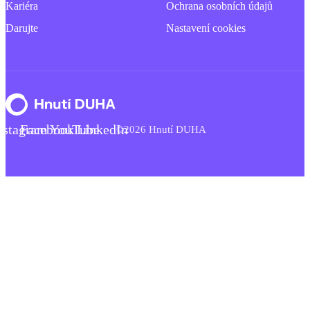
Kariéra
Ochrana osobních údajů
Darujte
Nastavení cookies
nstagram
Facebook
YouTube
LinkedIn
©2026 Hnutí DUHA