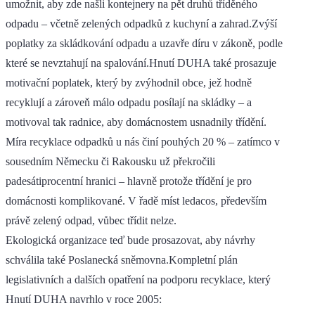
umožnit, aby zde našli kontejnery na pět druhů tříděného
odpadu – včetně zelených odpadků z kuchyní a zahrad.Zvýší
poplatky za skládkování odpadu a uzavře díru v zákoně, podle
které se nevztahují na spalování.Hnutí DUHA také prosazuje
motivační poplatek, který by zvýhodnil obce, jež hodně
recyklují a zároveň málo odpadu posílají na skládky – a
motivoval tak radnice, aby domácnostem usnadnily třídění.
Míra recyklace odpadků u nás činí pouhých 20 % – zatímco v
sousedním Německu či Rakousku už překročili
padesátiprocentní hranici – hlavně protože třídění je pro
domácnosti komplikované. V řadě míst ledacos, především
právě zelený odpad, vůbec třídit nelze.
Ekologická organizace teď bude prosazovat, aby návrhy
schválila také Poslanecká sněmovna.Kompletní plán
legislativních a dalších opatření na podporu recyklace, který
Hnutí DUHA navrhlo v roce 2005: