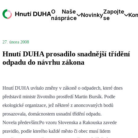
O
Naše
Zapojte
Novinky
Kon
nás
práce
se
27. února 2008
Hnutí DUHA prosadilo snadnější třídění
odpadu do návrhu zákona
Hnutí DUHA uvítalo změny v zákoně o odpadech, které dnes
představil ministr životního prostředí Martin Bursík. Podle
ekologické organizace, jež některé z anoncovaných bodů
prosazovala, domácnostem usnadní třídění odpadu.
Novela především:Po vzoru Slovenska a Rakouska zavede
pravidlo, podle kterého každé město či obec musí lidem