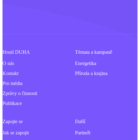
Hnutí DUHA
Témata a kampaně
O nás
Energetika
Kontakt
Příroda a krajina
Pro média
Zprávy o činnosti
Publikace
Zapojte se
Další
Jak se zapojit
Partneři