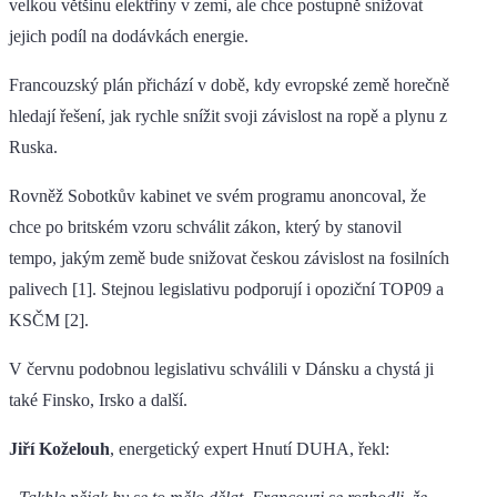
velkou většinu elektřiny v zemi, ale chce postupně snižovat
jejich podíl na dodávkách energie.
Francouzský plán přichází v době, kdy evropské země horečně
hledají řešení, jak rychle snížit svoji závislost na ropě a plynu z
Ruska.
Rovněž Sobotkův kabinet ve svém programu anoncoval, že
chce po britském vzoru schválit zákon, který by stanovil
tempo, jakým země bude snižovat českou závislost na fosilních
palivech [1]. Stejnou legislativu podporují i opoziční TOP09 a
KSČM [2].
V červnu podobnou legislativu schválili v Dánsku a chystá ji
také Finsko, Irsko a další.
Jiří Koželouh
, energetický expert Hnutí DUHA, řekl: