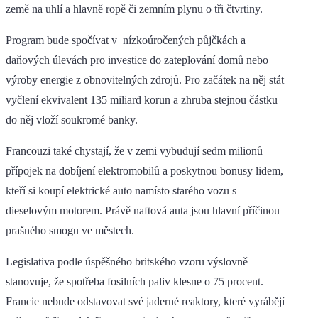
země na uhlí a hlavně ropě či zemním plynu o tři čtvrtiny.
Program bude spočívat v nízkoúročených půjčkách a
daňových úlevách pro investice do zateplování domů nebo
výroby energie z obnovitelných zdrojů. Pro začátek na něj stát
vyčlení ekvivalent 135 miliard korun a zhruba stejnou částku
do něj vloží soukromé banky.
Francouzi také chystají, že v zemi vybudují sedm milionů
přípojek na dobíjení elektromobilů a poskytnou bonusy lidem,
kteří si koupí elektrické auto namísto starého vozu s
dieselovým motorem. Právě naftová auta jsou hlavní příčinou
prašného smogu ve městech.
Legislativa podle úspěšného britského vzoru výslovně
stanovuje, že spotřeba fosilních paliv klesne o 75 procent.
Francie nebude odstavovat své jaderné reaktory, které vyrábějí