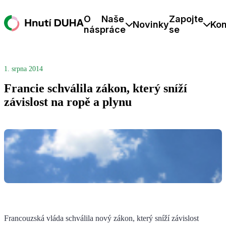
O
Naše
Zapojte
Novinky
Kon
nás
práce
se
1. srpna 2014
Francie schválila zákon, který sníží
závislost na ropě a plynu
Francouzská vláda schválila nový zákon, který sníží závislost