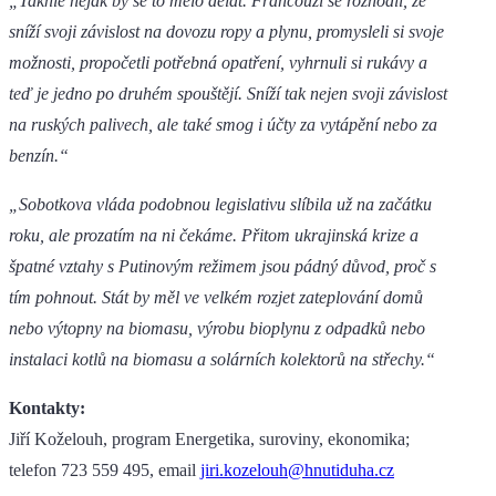
„Takhle nějak by se to mělo dělat. Francouzi se rozhodli, že
sníží svoji závislost na dovozu ropy a plynu, promysleli si svoje
možnosti, propočetli potřebná opatření, vyhrnuli si rukávy a
teď je jedno po druhém spouštějí. Sníží tak nejen svoji závislost
na ruských palivech, ale také smog i účty za vytápění nebo za
benzín.“
„Sobotkova vláda podobnou legislativu slíbila už na začátku
roku, ale prozatím na ni čekáme. Přitom ukrajinská krize a
špatné vztahy s Putinovým režimem jsou pádný důvod, proč s
tím pohnout. Stát by měl ve velkém rozjet zateplování domů
nebo výtopny na biomasu, výrobu bioplynu z odpadků nebo
instalaci kotlů na biomasu a solárních kolektorů na střechy.“
Kontakty:
Jiří Koželouh, program Energetika, suroviny, ekonomika;
telefon 723 559 495, email
jiri.kozelouh@hnutiduha.cz