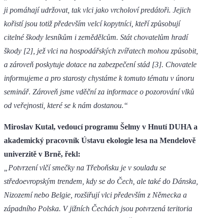
ji pomáhají udržovat, tak vlci jako vrcholoví predátoři. Jejich
kořistí jsou totiž především velcí kopytníci, kteří způsobují
citelné škody lesníkům i zemědělcům. Stát chovatelům hradí
škody [2], jež vlci na hospodářských zvířatech mohou způsobit,
a zároveň poskytuje dotace na zabezpečení stád [3]. Chovatele
informujeme a pro starosty chystáme k tomuto tématu v únoru
seminář. Zároveň jsme vděční za informace o pozorování vlků
od veřejnosti, které se k nám dostanou.“
Miroslav Kutal, vedoucí programu Šelmy v Hnutí DUHA a
akademický pracovník Ústavu ekologie lesa na Mendelově
univerzitě v Brně, řekl:
„Potvrzení vlčí smečky na Třeboňsku je v souladu se
středoevropským trendem, kdy se do Čech, ale také do Dánska,
Nizozemí nebo Belgie, rozšiřují vlci především z Německa a
západního Polska. V jižních Čechách jsou potvrzená teritoria