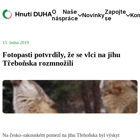
O
Naše
Zapojte
Novinky
Kon
nás
práce
se
15. ledna 2019
Fotopasti potvrdily, že se vlci na jihu
Třeboňska rozmnožili
Na česko–rakouském pomezí na jihu Třeboňska byl výskyt