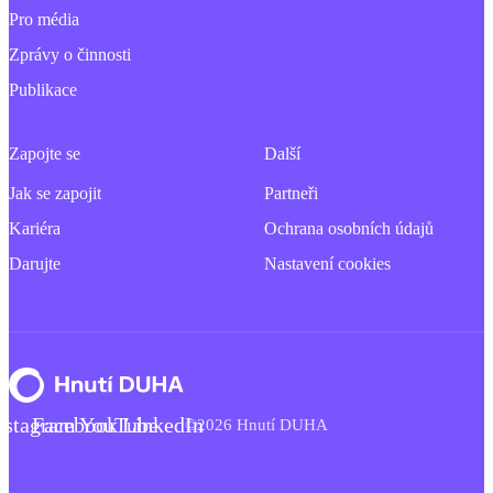
Pro média
Zprávy o činnosti
Publikace
Zapojte se
Další
Jak se zapojit
Partneři
Kariéra
Ochrana osobních údajů
Darujte
Nastavení cookies
nstagram
Facebook
YouTube
LinkedIn
©2026 Hnutí DUHA