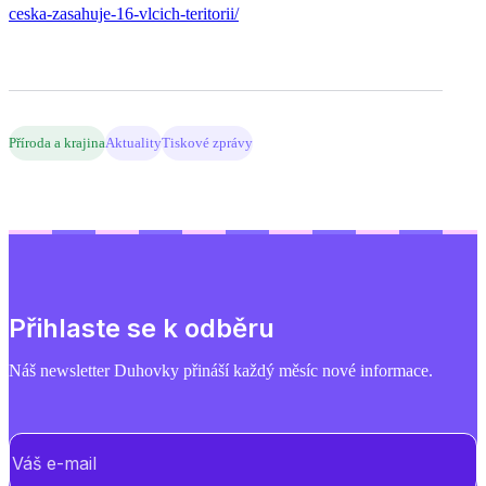
ceska-zasahuje-16-vlcich-teritorii/
Příroda a krajina
Aktuality
Tiskové zprávy
Přihlaste se k odběru
Náš newsletter Duhovky přináší každý měsíc nové informace.
E-mail
(Povinné)