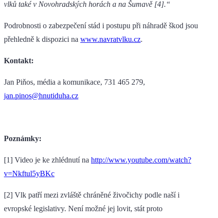
vlků také v Novohradských horách a na Šumavě [4].“
Podrobnosti o zabezpečení stád i postupu při náhradě škod jsou
přehledně k dispozici na
www.navratvlku.cz
.
Kontakt:
Jan Piňos, média a komunikace, 731 465 279,
jan.pinos@hnutiduha.cz
Poznámky:
[1] Video je ke zhlédnutí na
http://www.youtube.com/watch?
v=Nkftul5yBKc
[2] Vlk patří mezi zvláště chráněné živočichy podle naší i
evropské legislativy. Není možné jej lovit, stát proto