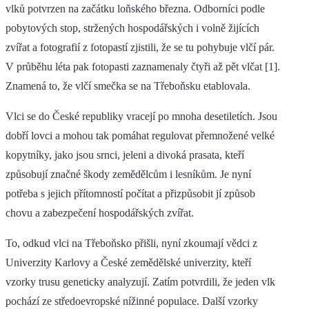
vlků potvrzen na začátku loňského března. Odborníci podle
pobytových stop, stržených hospodářských i volně žijících
zvířat a fotografií z fotopastí zjistili, že se tu pohybuje vlčí pár.
V průběhu léta pak fotopasti zaznamenaly čtyři až pět vlčat [1].
Znamená to, že vlčí smečka se na Třeboňsku etablovala.
Vlci se do České republiky vracejí po mnoha desetiletích. Jsou
dobří lovci a mohou tak pomáhat regulovat přemnožené velké
kopytníky, jako jsou srnci, jeleni a divoká prasata, kteří
způsobují značné škody zemědělcům i lesníkům. Je nyní
potřeba s jejich přítomností počítat a přizpůsobit jí způsob
chovu a zabezpečení hospodářských zvířat.
To, odkud vlci na Třeboňsko přišli, nyní zkoumají vědci z
Univerzity Karlovy a České zemědělské univerzity, kteří
vzorky trusu geneticky analyzují. Zatím potvrdili, že jeden vlk
pochází ze středoevropské nížinné populace. Další vzorky