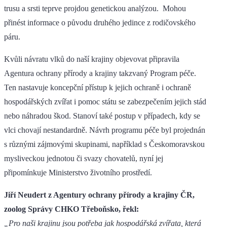
trusu a srsti teprve projdou genetickou analýzou. Mohou
přinést informace o původu druhého jedince z rodičovského
páru.
Kvůli návratu vlků do naší krajiny objevovat připravila
Agentura ochrany přírody a krajiny takzvaný Program péče.
Ten nastavuje koncepční přístup k jejich ochraně i ochraně
hospodářských zvířat i pomoc státu se zabezpečením jejich stád
nebo náhradou škod. Stanoví také postup v případech, kdy se
vlci chovají nestandardně. Návrh programu péče byl projednán
s různými zájmovými skupinami, například s Českomoravskou
mysliveckou jednotou či svazy chovatelů, nyní jej
připomínkuje Ministerstvo životního prostředí.
Jiří Neudert z Agentury ochrany přírody a krajiny ČR,
zoolog Správy CHKO Třeboňsko, řekl:
„Pro naši krajinu jsou potřeba jak hospodářská zvířata, která