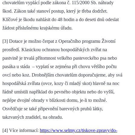
chovatelům vyplácí podle zákona č. 115/2000 Sb. náhrady
škod. Zákon také stanoví postup, který je třeba dodržet.
Klíčové je škodu nahlásit do 48 hodin a do deseti dnů odeslat
žádost příslušnému krajskému úřadu.
[3] Dotace je možno čerpat z Operačního programu Životní
prostředí. Klasickou ochranou hospodářských zvířat na
pastvině je trvalá přítomnost velkého pasteveckého psa nebo
pasáka u stáda – vyplatí se zejména při chovu většího počtu
ovcí nebo koz. Drobnějším chovatelům doporučujeme, aby svá
hospodářská zvířata (ovce, kozy či mladý skot) hlavně na noc
řádně umístili například do pevného objektu nebo do vyšší,
nejlépe dvojité ohrady v blízkosti domu, je-li to možné.
Osvědčuje se také připevnění barevných pruhů látky,
takzvaných zradidel, na ohradu.
[4] Více informací:
https://www.selmy.cz/tiskove-zpravy/do-