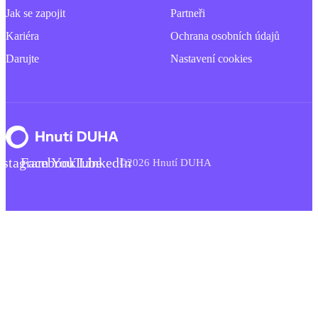
Jak se zapojit
Partneři
Kariéra
Ochrana osobních údajů
Darujte
Nastavení cookies
nstagram
Facebook
YouTube
LinkedIn
©2026 Hnutí DUHA