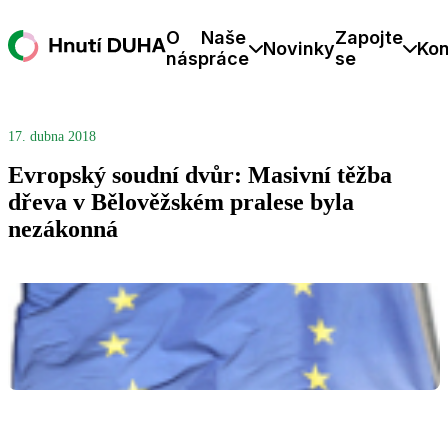
O
Naše
Zapojte
Novinky
Kon
nás
práce
se
17. dubna 2018
Evropský soudní dvůr: Masivní těžba
dřeva v Bělověžském pralese byla
nezákonná