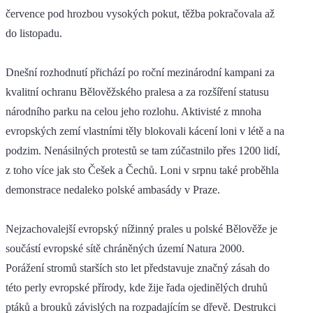
července pod hrozbou vysokých pokut, těžba pokračovala až
do listopadu.
Dnešní rozhodnutí přichází po roční mezinárodní kampani za
kvalitní ochranu Bělověžského pralesa a za rozšíření statusu
národního parku na celou jeho rozlohu. Aktivisté z mnoha
evropských zemí vlastními těly blokovali kácení loni v létě a na
podzim. Nenásilných protestů se tam zúčastnilo přes 1200 lidí,
z toho více jak sto Češek a Čechů. Loni v srpnu také proběhla
demonstrace nedaleko polské ambasády v Praze.
Nejzachovalejší evropský nížinný prales u polské Bělověže je
součástí evropské sítě chráněných území Natura 2000.
Porážení stromů starších sto let představuje značný zásah do
této perly evropské přírody, kde žije řada ojedinělých druhů
ptáků a brouků závislých na rozpadajícím se dřevě. Destrukci