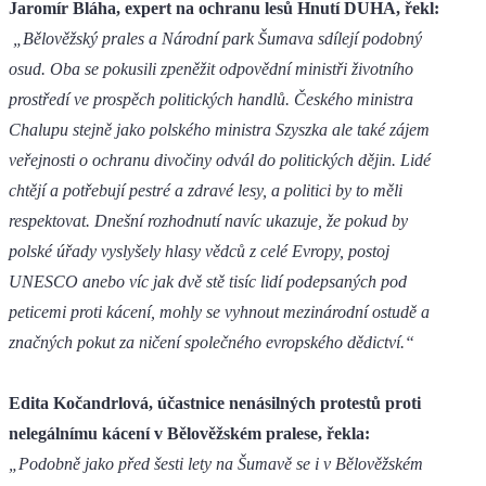
Jaromír Bláha, expert na ochranu lesů Hnutí DUHA, řekl:
„Bělověžský prales a Národní park Šumava sdílejí podobný
osud. Oba se pokusili zpeněžit odpovědní ministři životního
prostředí ve prospěch politických handlů. Českého ministra
Chalupu stejně jako polského ministra Szyszka ale také zájem
veřejnosti o ochranu divočiny odvál do politických dějin. Lidé
chtějí a potřebují pestré a zdravé lesy, a politici by to měli
respektovat. Dnešní rozhodnutí navíc ukazuje, že pokud by
polské úřady vyslyšely hlasy vědců z celé Evropy, postoj
UNESCO anebo víc jak dvě stě tisíc lidí podepsaných pod
peticemi proti kácení, mohly se vyhnout mezinárodní ostudě a
značných pokut za ničení společného evropského dědictví.“
Edita Kočandrlová, účastnice nenásilných protestů proti
nelegálnímu kácení v Bělověžském pralese, řekla:
„Podobně jako před šesti lety na Šumavě se i v Bělověžském