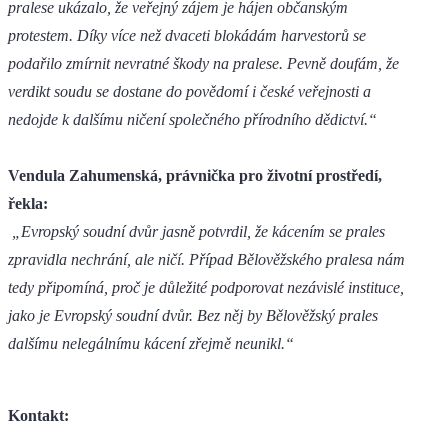
pralese ukázalo, že veřejný zájem je hájen občanským
protestem. Díky více než dvaceti blokádám harvestorů se
podařilo zmírnit nevratné škody na pralese. Pevně doufám, že
verdikt soudu se dostane do povědomí i české veřejnosti a
nedojde k dalšímu ničení společného přírodního dědictví.“
Vendula Zahumenská, právnička pro životní prostředí,
řekla:
„Evropský soudní dvůr jasně potvrdil, že kácením se prales
zpravidla nechrání, ale ničí. Případ Bělověžského pralesa nám
tedy připomíná, proč je důležité podporovat nezávislé instituce,
jako je Evropský soudní dvůr. Bez něj by Bělověžský prales
dalšímu nelegálnímu kácení zřejmě neunikl.“
Kontakt: