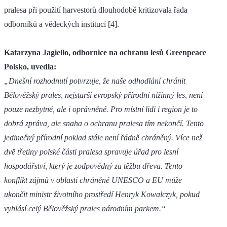
pralesa při použití harvestorů dlouhodobě kritizovala řada
odborníků a vědeckých institucí [4].
Katarzyna Jagiełło, odbornice na ochranu lesů Greenpeace
Polsko, uvedla:
„Dnešní rozhodnutí potvrzuje, že naše odhodlání chránit
Bělověžský prales, nejstarší evropský přírodní nížinný les, není
pouze nezbytné, ale i oprávněné. Pro místní lidi i region je to
dobrá zpráva, ale snaha o ochranu pralesa tím nekončí. Tento
jedinečný přírodní poklad stále není řádně chráněný. Více než
dvě třetiny polské části pralesa spravuje úřad pro lesní
hospodářství, který je zodpovědný za těžbu dřeva. Tento
konflikt zájmů v oblasti chráněné UNESCO a EU může
ukončit ministr životního prostředí Henryk Kowalczyk, pokud
vyhlásí celý Bělověžský prales národním parkem.“