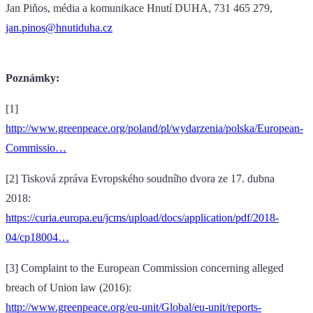
Jan Piňos, média a komunikace Hnutí DUHA, 731 465 279,
jan.pinos@hnutiduha.cz
Poznámky:
[1]
http://www.greenpeace.org/poland/pl/wydarzenia/polska/European-
Commissio…
[2] Tisková zpráva Evropského soudního dvora ze 17. dubna
2018:
https://curia.europa.eu/jcms/upload/docs/application/pdf/2018-
04/cp18004…
[3] Complaint to the European Commission concerning alleged
breach of Union law (2016):
http://www.greenpeace.org/eu-unit/Global/eu-unit/reports-