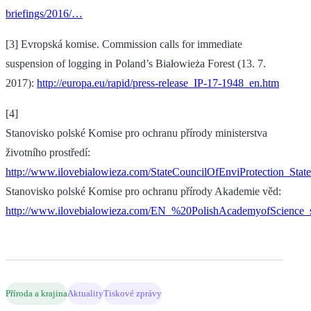
briefings/2016/…
[3] Evropská komise. Commission calls for immediate
suspension of logging in Poland’s Białowieża Forest (13. 7.
2017):
http://europa.eu/rapid/press-release_IP-17-1948_en.htm
[4]
Stanovisko polské Komise pro ochranu přírody ministerstva
životního prostředí:
http://www.ilovebialowieza.com/StateCouncilOfEnviProtection_Stat
Stanovisko polské Komise pro ochranu přírody Akademie věd:
http://www.ilovebialowieza.com/EN_%20PolishAcademyofScience_s
Příroda a krajina
Aktuality
Tiskové zprávy