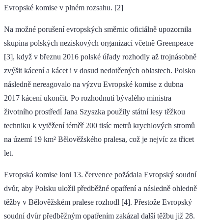
Evropské komise v plném rozsahu. [2]
Na možné porušení evropských směrnic oficiálně upozornila
skupina polských neziskových organizací včetně Greenpeace
[3], když v březnu 2016 polské úřady rozhodly až trojnásobně
zvýšit kácení a kácet i v dosud nedotčených oblastech. Polsko
následně nereagovalo na výzvu Evropské komise z dubna
2017 kácení ukončit. Po rozhodnutí bývalého ministra
životního prostředí Jana Szyszka použily státní lesy těžkou
techniku k vytěžení téměř 200 tisíc metrů krychlových stromů
na území 19 km² Bělověžského pralesa, což je nejvíc za třicet
let.
Evropská komise loni 13. července požádala Evropský soudní
dvůr, aby Polsku uložil předběžné opatření a následně ohledně
těžby v Bělověžském pralese rozhodl [4]. Přestože Evropský
soudní dvůr předběžným opatřením zakázal další těžbu již 28.