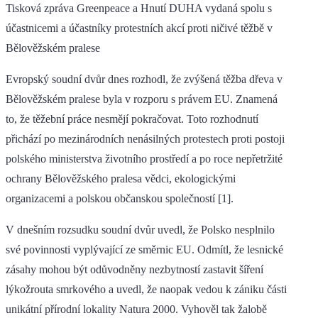
Tisková zpráva Greenpeace a Hnutí DUHA vydaná spolu s
účastnicemi a účastníky protestních akcí proti ničivé těžbě v
Bělověžském pralese
Evropský soudní dvůr dnes rozhodl, že zvýšená těžba dřeva v
Bělověžském pralese byla v rozporu s právem EU. Znamená
to, že těžební práce nesmějí pokračovat. Toto rozhodnutí
přichází po mezinárodních nenásilných protestech proti postoji
polského ministerstva životního prostředí a po roce nepřetržité
ochrany Bělověžského pralesa vědci, ekologickými
organizacemi a polskou občanskou společností [1].
V dnešním rozsudku soudní dvůr uvedl, že Polsko nesplnilo
své povinnosti vyplývající ze směrnic EU. Odmítl, že lesnické
zásahy mohou být odůvodněny nezbytností zastavit šíření
lýkožrouta smrkového a uvedl, že naopak vedou k zániku části
unikátní přírodní lokality Natura 2000. Vyhověl tak žalobě