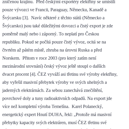
zničenou krajinu. Před českými exportéry elektřiny se umístili
pouze vývozci ve Francii, Paraguay, Německu, Kanadě a
Švýcarsku [3]. Navíc některé z těchto států (Německo a
Švýcarsko) jsou také důležitými dovozci a čistý export je zde
poměrně malý nebo i záporný. To neplatí pro Českou
republiku. Pokud se počítá pouze čistý vývoz, ocitá se na
čtvrtém až pátém místě, zhruba na úrovni Ruska a před
Norskem. Přitom v roce 2003 (pro který zatím není
mezinárodní srovnání) český vývoz ještě stoupl o dalších
dvacet procent [4]. ČEZ vyváží asi třetinu své výroby elektřiny,
aby vyřešil masivní přebytek výroby ve svých uhelných a
jaderných elektrárnách. Za sebou zanechává znečištění,
povrchové doly a tuny radioaktivních odpadů. Na export jde
více než kompletní výroba Temelína. Karel Polanecký,
energetický expert Hnutí DUHA, řekl: „Protože má masivní
přebytky kapacity svých elektráren, musí ČEZ třetinu své