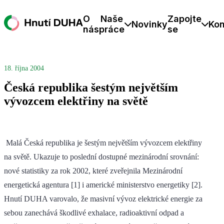
O
Naše
Zapojte
Novinky
Kon
nás
práce
se
18. října 2004
Česká republika šestým největším
vývozcem elektřiny na světě
Malá Česká republika je šestým největším vývozcem elektřiny
na světě. Ukazuje to poslední dostupné mezinárodní srovnání:
nové statistiky za rok 2002, které zveřejnila Mezinárodní
energetická agentura [1] i americké ministerstvo energetiky [2].
Hnutí DUHA varovalo, že masivní vývoz elektrické energie za
sebou zanechává škodlivé exhalace, radioaktivní odpad a