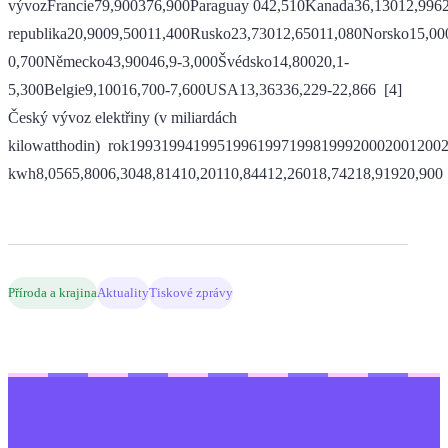
vývozFrancie79,900376,900Paraguay 042,510Kanada36,13012,996
republika20,9009,50011,400Rusko23,73012,65011,080Norsko15,00
0,700Německo43,90046,9-3,000Švédsko14,80020,1-
5,300Belgie9,10016,700-7,600USA13,36336,229-22,866 [4]
Český vývoz elektřiny (v miliardách
kilowatthodin) rok1993199419951996199719981999200020012002
kwh8,0565,8006,3048,81410,20110,84412,26018,74218,91920,9
Příroda a krajina
Aktuality
Tiskové zprávy