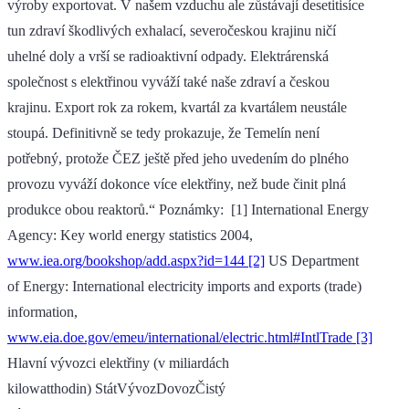
výroby exportovat. V našem vzduchu ale zůstávají desetitisíce
tun zdraví škodlivých exhalací, severočeskou krajinu ničí
uhelné doly a vrší se radioaktivní odpady. Elektrárenská
společnost s elektřinou vyváží také naše zdraví a českou
krajinu. Export rok za rokem, kvartál za kvartálem neustále
stoupá. Definitivně se tedy prokazuje, že Temelín není
potřebný, protože ČEZ ještě před jeho uvedením do plného
provozu vyváží dokonce více elektřiny, než bude činit plná
produkce obou reaktorů.“ Poznámky: [1] International Energy
Agency: Key world energy statistics 2004,
www.iea.org/bookshop/add.aspx?id=144 [2]
US Department
of Energy: International electricity imports and exports (trade)
information,
www.eia.doe.gov/emeu/international/electric.html#IntlTrade [3]
Hlavní vývozci elektřiny (v miliardách
kilowatthodin) StátVývozDovozČistý