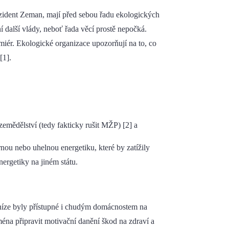
rezident Zeman, mají před sebou řadu ekologických
í další vlády, neboť řada věcí prostě nepočká.
miér. Ekologické organizace upozorňují na to, co
[1].
emědělství (tedy fakticky rušit MŽP) [2] a
nou nebo uhelnou energetiku, které by zatížily
nergetiky na jiném státu.
eníze byly přístupné i chudým domácnostem na
ména připravit motivační danění škod na zdraví a