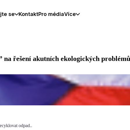
jte se
Kontakt
Pro média
Více
” na řešení akutních ekologických problém
recyklovat odpad..