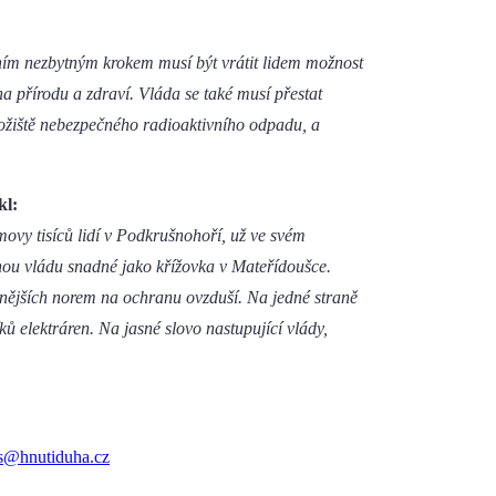
vním nezbytným krokem musí být vrátit lidem možnost
na přírodu a zdraví. Vláda se také musí přestat
ložiště nebezpečného radioaktivního odpadu, a
kl:
ovy tisíců lidí v Podkrušnohoří, už ve svém
nou vládu snadné jako křížovka v Mateřídoušce.
nějších norem na ochranu ovzduší. Na jedné straně
íků elektráren. Na jasné slovo nastupující vlády,
os@hnutiduha.cz