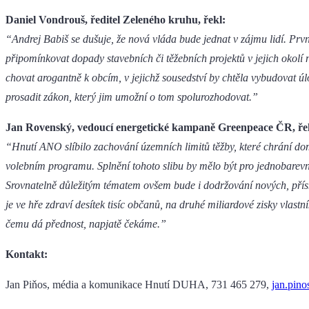
Daniel Vondrouš, ředitel Zeleného kruhu, řekl:
“Andrej Babiš se dušuje, že nová vláda bude jednat v zájmu lidí. Pr
připomínkovat dopady stavebních či těžebních projektů v jejich okolí 
chovat arogantně k obcím, v jejichž sousedství by chtěla vybudovat ú
prosadit zákon, který jim umožní o tom spolurozhodovat.”
Jan Rovenský, vedoucí energetické kampaně Greenpeace ČR, ře
“Hnutí ANO slíbilo zachování územních limitů těžby, které chrání dom
volebním programu. Splnění tohoto slibu by mělo být pro jednobarev
Srovnatelně důležitým tématem ovšem bude i dodržování nových, přís
je ve hře zdraví desítek tisíc občanů, na druhé miliardové zisky vlastn
čemu dá přednost, napjatě čekáme.”
Kontakt:
Jan Piňos, média a komunikace Hnutí DUHA, 731 465 279,
jan.pin