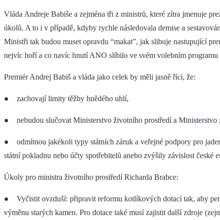
Vláda Andreje Babiše a zejména tři z ministrů, které zítra jmenuje p
úkolů. A to i v případě, kdyby rychle následovala demise a sestavován
Ministři tak budou muset opravdu “makat”, jak slibuje nastupující pre
nejvíc hoří a co navíc hnutí ANO slíbilo ve svém volebním programu 
Premiér Andrej Babiš a vláda jako celek by měli jasně říci, že:
● zachovají limity těžby hnědého uhlí,
● nebudou slučovat Ministerstvo životního prostředí a Ministerstvo z
● odmítnou jakékoli typy státních záruk a veřejné podpory pro jader
státní pokladnu nebo účty spotřebitelů anebo zvýšily závislost české e
Úkoly pro ministra životního prostředí Richarda Brabce:
● Vyčistit ovzduší: připravit reformu kotlíkových dotací tak, aby p
výměnu starých kamen. Pro dotace také musí zajistit další zdroje (zej