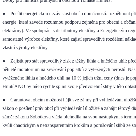
Úkoly pro ministra průmyslu a obchodu Tomáše Hünera:
● Posílit energetickou nezávislost obcí a domácností: rozběhnout p
energie, která zavede rozumnou podporu zejména pro obecní a občans
elektrárny). Ve spolupráci s distributory elektřiny a Energetickým re
samostatné výrobce elektřiny, které zajistí spravedlivé rozdělení nákla
vlastní výroby elektřiny.
● Zajistit pro stát spravedlivý zisk z těžby lithia a hnědého uhlí: př
pětileté moratorium na zvyšování poplatků z vytěžených nerostů. Násle
vytěženého lithia a hnědého uhlí na 10 % jejich tržní ceny (dnes je pop
Hnutí ANO by mělo rychle splnit svoje předvolební sliby v této oblast
● Garantovat obcím možnost hájit své zájmy při vyhledávání úložiště
zákon o posílení práv obcí při vyhledávání úložiště a zahájit férový 
záměr zákona Sobotkova vláda přehodila na svou nástupkyni s termín
kvůli chaotickým a netransparentním krokům a porušování slibů ze 