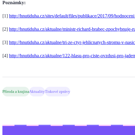
Poznámky:
[1]
http://hnutiduha.cz/sites/default/files/publikace/2017/09/hodnoce
[2]
http://hnutiduha.cz/aktualne/ministr-richard-brabec-zpochybnuje-
[3]
http://hnutiduha.cz/aktualne/tri-ze-ctyr-jehlicnatych-stromu-v-nas
[4]
http://hnutiduha.cz/aktualne/122-hlasu-pro-ciste-ovzdusi-pro-jad
Příroda a krajina
Aktuality
Tiskové zprávy