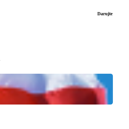
Darujte
ů