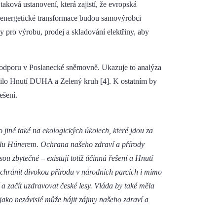
ková ustanovení, která zajistí, že evropská
u energetické transformace budou samovýrobci
 pro výrobu, prodej a skladování elektřiny, aby
 podporu v Poslanecké sněmovně. Ukazuje to analýza
jnilo Hnutí DUHA a Zelený kruh [4]. K ostatním by
ešení.
jiné také na ekologických úkolech, které jdou za
slu Hünerem. Ochrana našeho zdraví a přírody
u zbytečné – existují totiž účinná řešení a Hnutí
, ochránit divokou přírodu v národních parcích i mimo
í a začít uzdravovat české lesy. Vláda by také měla
ně jako nezávislé může hájit zájmy našeho zdraví a