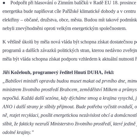
● Podpořit při hlasování o Zimním balíčků v Radě EU 18. prosince ta
energetika bude naplňovat cíle Pařížské klimatické dohody a v centr
elektřiny – občané, družstva, obce, města. Budou mít takové podmínky
nebyli znevýhodněni oproti velkým energetickým společnostem.
K většině úkolů by měla nová vláda být schopna získat dostatečnou
programů a dalších závazků politických stran, kterou nedávno zveře
měla být vláda schopna získat podporu vzhledem k aktuální nutnosti ř
Jiří Koželouh, programový ředitel Hnutí DUHA, řekl:
„Babišovi ministři opravdu budou muset makat od prvního dne, mimo 
ministrem životního prostředí Brabcem, zemědělství Milkem a průmy
nepočká. Každá další sezóna, kdy dýcháme smog a krajina vysychá, jso
ANO i další strany je slíbily přijmout. Bude potřeba vyčistit ovzduší
ně, rozjet recyklaci, posílit energetickou nezávislost obcí a domácnost
slíbit, že fakticky nezruší Ministerstvo životního prostředí, které jedi
odolné krajiny.”