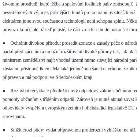
životním prostředí, které těžba a spalování fosilních paliv způsobují
nesystémových výjimek přísnějších limitů pro ochranu ovzduší, která 
elektráren je se svou současnou technologií není schopna splnit. Někter
provoz ukončí, ale již teď je jisté, že část z nich se bude pokoušet fo
● Ochránit divokou přírodu: prosadit zonace a zásady péče o národní
parků před kácením a umožní rozšiřování divoké přírody tak, jak ukl
ministrem zemědělství najít vhodná území mimo stávající národní par
zůstanou přístupná lidem. Má také jedinečnou šanci navrhnout vznik 
připraven a má podporu ve Středočeském kraji.
● Rozhýbat recyklaci: předložit nový odpadový zákon s účinnou rec
pomohly občanům s tříděním odpadů. Zároveň je nutné aktualizovat P
odpovídaly vyspělým evropským zemím i přicházející legislativě EU o
surovinami.
● Snížit erozi půdy: vydat připravenou protierozní vyhlášku, na níž