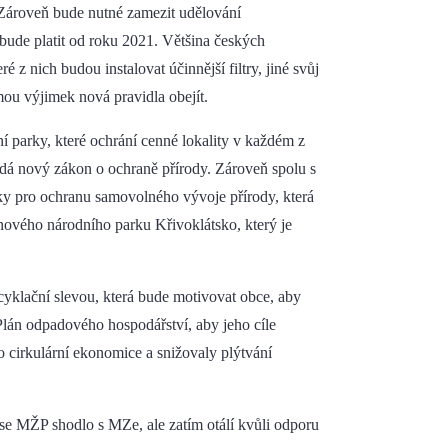
). Zároveň bude nutné zamezit udělování
bude platit od roku 2021. Většina českých
é z nich budou instalovat účinnější filtry, jiné svůj
rmou výjimek nová pravidla obejít.
 parky, které ochrání cenné lokality v každém z
ádá nový zákon o ochraně přírody. Zároveň spolu s
ky pro ochranu samovolného vývoje přírody, která
nového národního parku Křivoklátsko, který je
yklační slevou, která bude motivovat obce, aby
lán odpadového hospodářství, aby jeho cíle
 cirkulární ekonomice a snižovaly plýtvání
 se MŽP shodlo s MZe, ale zatím otálí kvůli odporu