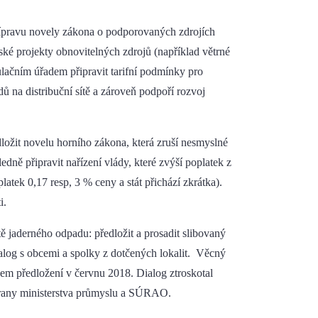
řípravu novely zákona o podporovaných zdrojích
ké projekty obnovitelných zdrojů (například větrné
gulačním úřadem připravit tarifní podmínky pro
dů na distribuční sítě a zároveň podpoří rozvoj
edložit novelu horního zákona, která zruší nesmyslné
dně připravit nařízení vlády, které zvýší poplatek z
latek 0,17 resp, 3 % ceny a stát přichází zkrátka).
i.
 jaderného odpadu: předložit a prosadit slibovaný
dialog s obcemi a spolky z dotčených lokalit. Věcný
em předložení v červnu 2018. Dialog ztroskotal
strany ministerstva průmyslu a SÚRAO.