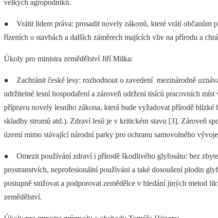
velkých agropodniků.
● Vrátit lidem práva: prosadit novely zákonů, které vrátí občanům p
řízeních o stavbách a dalších záměrech majících vliv na přírodu a chráni
Úkoly pro ministra zemědělství Jiří Milka:
● Zachránit české lesy: rozhodnout o zavedení mezinárodně uznávané 
udržitelné lesní hospodaření a zároveň udržení tisíců pracovních mís
přípravu novely lesního zákona, která bude vyžadovat přírodě blízké
skladby stromů atd.). Zdraví lesů je v kritickém stavu [3]. Zároveň sp
území mimo stávající národní parky pro ochranu samovolného vývoje p
● Omezit používání zdraví i přírodě škodlivého glyfosátu: bez zbyt
prostranstvích, neprofesionální používáni a také dosoušení plodin gly
postupně snižovat a podporovat zemědělce v hledání jiných metod lik
zemědělství.