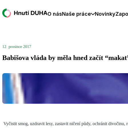
O nás
Naše práce
Novinky
Zapo
12. prosince 2017
Babišova vláda by měla hned začít “makat
Vyčistit smog, uzdravit lesy, zastavit ničení půdy, ochránit divočinu, 