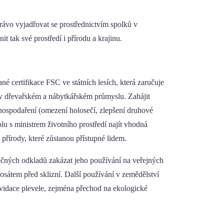
rávo vyjadřovat se prostřednictvím spolků v
t tak své prostředí i přírodu a krajinu.
certifikace FSC ve státních lesích, která zaručuje
t v dřevařském a nábytkářském průmyslu. Zahájit
 hospodaření (omezení holosečí, zlepšení druhové
olu s ministrem životního prostředí najít vhodná
řírody, které zůstanou přístupné lidem.
ečných odkladů zakázat jeho používání na veřejných
fosátem před sklizní. Další používání v zemědělství
vidace plevele, zejména přechod na ekologické