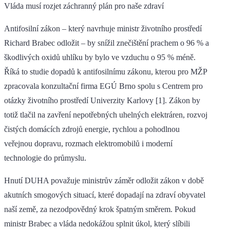
Vláda musí rozjet záchranný plán pro naše zdraví
Antifosilní zákon – který navrhuje ministr životního prostředí
Richard Brabec odložit – by snížil znečištění prachem o 96 % a
škodlivých oxidů uhlíku by bylo ve vzduchu o 95 % méně.
Říká to studie dopadů k antifosilnímu zákonu, kterou pro MŽP
zpracovala konzultační firma EGÚ Brno spolu s Centrem pro
otázky životního prostředí Univerzity Karlovy [1]. Zákon by
totiž tlačil na zavření nepotřebných uhelných elektráren, rozvoj
čistých domácích zdrojů energie, rychlou a pohodlnou
veřejnou dopravu, rozmach elektromobilů i moderní
technologie do průmyslu.
Hnutí DUHA považuje ministrův záměr odložit zákon v době
akutních smogových situací, které dopadají na zdraví obyvatel
naší země, za nezodpovědný krok špatným směrem. Pokud
ministr Brabec a vláda nedokážou splnit úkol, který slíbili