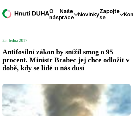
O
Naše
Zapojte
Novinky
Kon
nás
práce
se
23. ledna 2017
Antifosilní zákon by snížil smog o 95
procent. Ministr Brabec jej chce odložit v
době, kdy se lidé u nás dusí