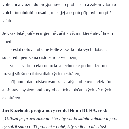
voličům a vložili do programového prohlášení a zákon v tomto
volebním období prosadit, musí jej alespoň připravit pro příští
vládu.
Je však také potřeba urgentně začít s věcmi, které uleví lidem
hned:
– přestat dotovat uhelné kotle z tzv. kotlíkových dotací a
soustředit peníze na čisté zdroje vytápění,
– zajistit stabilní ekonomické a technické podmínky pro
rozvoj střešních fotovoltaických elektráren,
– přijmout plán odstavování zastaralých uhelných elektráren
a připravit systém podpory obecních a občanských větrných
elektráren.
Jiří Koželouh, programový ředitel Hnutí DUHA, řekl:
„Odložit přípravu zákona, který by vláda slíbila voličům a jenž
by snížil smog o 95 procent v době, kdy se lidé u nás dusí