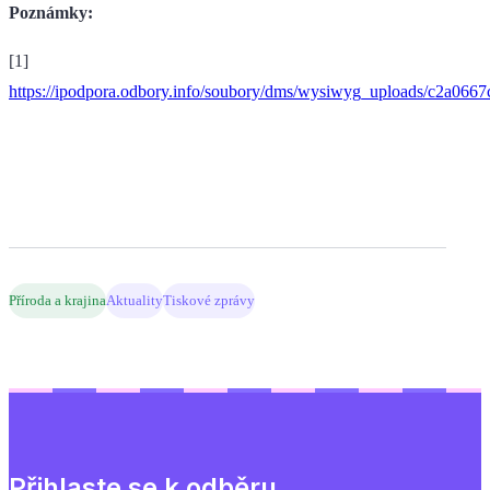
Poznámky:
[1]
https://ipodpora.odbory.info/soubory/dms/wysiwyg_uploads/c2a06
Příroda a krajina
Aktuality
Tiskové zprávy
Přihlaste se k odběru