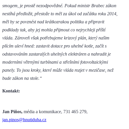
smogem, je prostě nezodpovědné. Pokud ministr Brabec zákon
nestíhá předložit, přestože to měl za úkol od začátku roku 2014,
měl by se povznést nad krátkozrakou politiku a připravit
podklady tak, aby jej mohla přijmout co nejrychleji příští
vláda. Zároveň však potřebujeme krizový plán, který našim
plícím uleví hned: zastavit dotace pro uhelné kotle, začít s
odstavováním zastaralých uhelných elektráren a nahradit je
moderními větrnými turbínami a střešními fotovoltaickými
panely. To jsou kroky, které může vláda rozjet v mezičase, než
bude zákon na stole.“
Kontakt:
Jan Piňos,
média a komunikace, 731 465 279,
jan.pinos@hnutiduha.cz