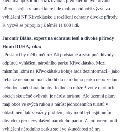
která má upozornit na křižovatku, před kterou nyní divoká
příroda stojí a v rámci které lidé mohou podpořit výzvu za
vyhlášení NP Křivoklátsko a rozšíření ochrany divoké přírody.
K výzvě se připojilo již téměř 11 000 lidí.
Jaromír Bláha, expert na ochranu lesů a divoké přírody
Hnutí DUHA, říká:
„Poslanci by měli umět rozlišit podstatné a zástupné důvody
odpůrců vyhlášení národního parku Křivoklátsko. Mezi
místními lidmi na Křivoklátsku koluje řada dezinformací – jako
třeba že nebudou moct chodit do národního parku nebo že tam
nebudou smět sbírat houby. Jediné co může život v okolních
obcích skutečně ovlivnit, je nárůst turismu. Ale územní plány
mají obce ve svých rukou a nárůst jednodenních turistů v
oblasti není tak závažný problém, aby mohl být legitimním
důvodem pro nevyhlášení národního parku. Za odporem proti
vyhlášení národního parku stojí ve skutečnosti zájmy