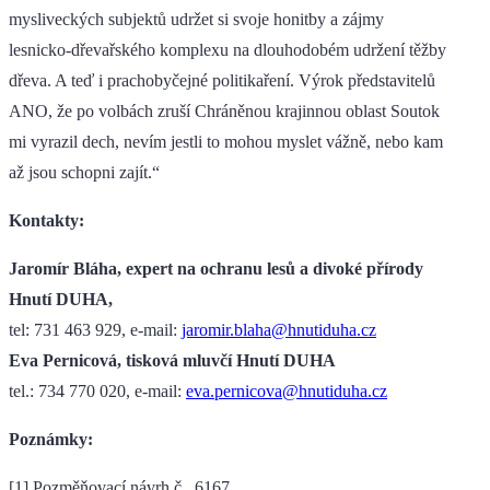
mysliveckých subjektů udržet si svoje honitby a zájmy
lesnicko-dřevařského komplexu na dlouhodobém udržení těžby
dřeva. A teď i prachobyčejné politikaření. Výrok představitelů
ANO, že po volbách zruší Chráněnou krajinnou oblast Soutok
mi vyrazil dech, nevím jestli to mohou myslet vážně, nebo kam
až jsou schopni zajít.“
Kontakty:
Jaromír Bláha, expert na ochranu lesů a divoké přírody
Hnutí DUHA,
tel: 731 463 929, e-mail:
jaromir.blaha@hnutiduha.cz
Eva Pernicová, tisková mluvčí Hnutí DUHA
tel.: 734 770 020, e-mail:
eva.pernicova@hnutiduha.cz
Poznámky:
[1] Pozměňovací návrh č. 6167,