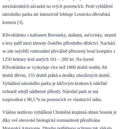
mezinárodních závazků na svých pozemcích. Proti vyhlášení
národního parku ale intenzivně lobbuje Lesnicko-dřevařská
komora [3].
Křivoklátsko s kaňonem Berounky, skálami, suťovisky, stepmi
a lesy patří mezi klenoty českého přírodního dědictví. Nachází
se zde největší vnitrostátní převážně přirozený lesní komplex s
1250 hektary lesů starých 161 – 200 let. Na území
Křivoklátska se vyskytuje více než 1800 druhů rostlin, 84
druhů dřevin, 155 druhů ptáků a desítky ohrožených druhů.
Vyhlášení národního parku je klíčovým krokem k náležité
ochraně zdejší nádherné přírody. Národní park se má
rozprostírat z 98,5 % na pozemcích ve vlastnictví státu.
Vládou nedávno vyhlášená Chráněná krajinná oblast Soutok je
díky své obrovské biologické rozmanitosti přezdívána
Moravská Amazonie. Dlouho potřebnou ochranu tak získala