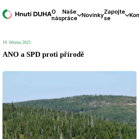
O
Naše
Zapojte
Novinky
Kon
nás
práce
se
19. března 2025
ANO a SPD proti přírodě