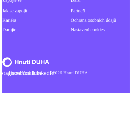
Zapojte se
Další
Jak se zapojit
Partneři
Kariéra
Ochrana osobních údajů
Darujte
Nastavení cookies
nstagram
Facebook
YouTube
LinkedIn
©2026 Hnutí DUHA