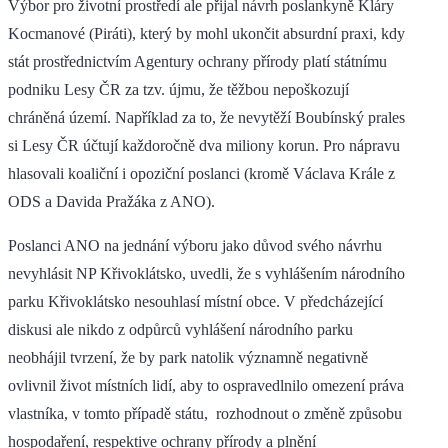
Výbor pro životní prostředí ale přijal návrh poslankyně Kláry
Kocmanové (Piráti), který by mohl ukončit absurdní praxi, kdy
stát prostřednictvím Agentury ochrany přírody platí státnímu
podniku Lesy ČR za tzv. újmu, že těžbou nepoškozují
chráněná území. Například za to, že nevytěží Boubínský prales
si Lesy ČR účtují každoročně dva miliony korun. Pro nápravu
hlasovali koaliční i opoziční poslanci (kromě Václava Krále z
ODS a Davida Pražáka z ANO).
Poslanci ANO na jednání výboru jako důvod svého návrhu
nevyhlásit NP Křivoklátsko, uvedli, že s vyhlášením národního
parku Křivoklátsko nesouhlasí místní obce. V předcházející
diskusi ale nikdo z odpůrců vyhlášení národního parku
neobhájil tvrzení, že by park natolik významně negativně
ovlivnil život místních lidí, aby to ospravedlnilo omezení práva
vlastníka, v tomto případě státu, rozhodnout o změně způsobu
hospodaření, respektive ochrany přírody a plnění