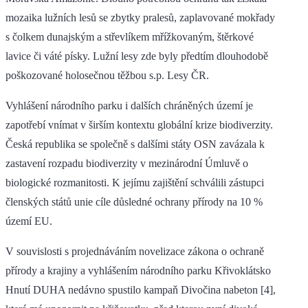
mozaika lužních lesů se zbytky pralesů, zaplavované mokřady
s čolkem dunajským a střevlíkem mřížkovaným, štěrkové
lavice či váté písky. Lužní lesy zde byly předtím dlouhodobě
poškozované holosečnou těžbou s.p. Lesy ČR.
Vyhlášení národního parku i dalších chráněných území je
zapotřebí vnímat v širším kontextu globální krize biodiverzity.
Česká republika se společně s dalšími státy OSN zavázala k
zastavení rozpadu biodiverzity v mezinárodní Úmluvě o
biologické rozmanitosti. K jejímu zajištění schválili zástupci
členských států unie cíle důsledné ochrany přírody na 10 %
území EU.
V souvislosti s projednáváním novelizace zákona o ochraně
přírody a krajiny a vyhlášením národního parku Křivoklátsko
Hnutí DUHA nedávno spustilo kampaň Divočina nabeton [4],