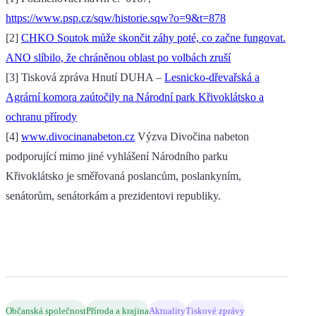
https://www.psp.cz/sqw/historie.sqw?o=9&t=878
[2]
CHKO Soutok může skončit záhy poté, co začne fungovat.
ANO slíbilo, že chráněnou oblast po volbách zruší
[3] Tisková zpráva Hnutí DUHA –
Lesnicko-dřevařská a
Agrární komora zaútočily na Národní park Křivoklátsko a
ochranu přírody
[4]
www.divocinanabeton.cz
Výzva Divočina nabeton
podporující mimo jiné vyhlášení Národního parku
Křivoklátsko je směřovaná poslancům, poslankyním,
senátorům, senátorkám a prezidentovi republiky.
Občanská společnost
Příroda a krajina
Aktuality
Tiskové zprávy