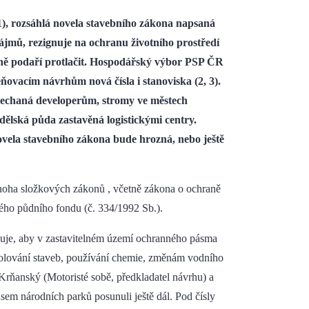
), rozsáhlá novela stavebního zákona napsaná
zájmů, rezignuje na ochranu životního prostředí
obně podaří protlačit. Hospodářský výbor PSP ČR
ňovacím návrhům nová čísla i stanoviska (2, 3).
echaná developerům, stromy ve městech
ělská půda zastavěná logistickými centry.
novela stavebního zákona bude hrozná, nebo ještě
noha složkových zákonů , včetně zákona o ochraně
kého půdního fondu (č. 334/1992 Sb.).
huje, aby v zastavitelném území ochranného pásma
volování staveb, používání chemie, změnám vodního
Krňanský (Motoristé sobě, předkladatel návrhu) a
sem národních parků posunuli ještě dál. Pod čísly