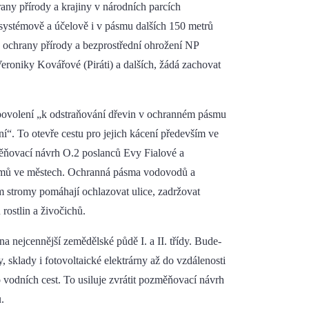
any přírody a krajiny v národních parcích
systémově a účelově i v pásmu dalších 150 metrů
 ochrany přírody a bezprostřední ohrožení NP
niky Kovářové (Piráti) a dalších, žádá zachovat
 povolení „k odstraňování dřevin v ochranném pásmu
“. To otevře cestu pro jejich kácení především ve
měňovací návrh O.2 poslanců Evy Fialové a
romů ve městech. Ochranná pásma vodovodů a
tam stromy pomáhají ochlazovat ulice, zadržovat
rostlin a živočichů.
 nejcennější zemědělské půdě I. a II. třídy. Bude-
, sklady i fotovoltaické elektrárny až do vzdálenosti
ebo vodních cest. To usiluje zvrátit pozměňovací návrh
.