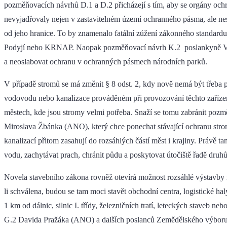
pozměňovacích návrhů D.1 a D.2 přicházejí s tím, aby se orgány ochr
nevyjadřovaly nejen v zastavitelném území ochranného pásma, ale ne
od jeho hranice. To by znamenalo fatální zúžení zákonného standardu
Podyjí nebo KRNAP. Naopak pozměňovací návrh K.2 poslankyně Vero
a neoslabovat ochranu v ochranných pásmech národních parků.
V případě stromů se má změnit § 8 odst. 2, kdy nově nemá být třeba
vodovodu nebo kanalizace prováděném při provozování těchto zařízení
městech, kde jsou stromy velmi potřeba. Snaží se tomu zabránit poz
Miroslava Žbánka (ANO), který chce ponechat stávající ochranu st
kanalizací přitom zasahují do rozsáhlých částí měst i krajiny. Právě 
vodu, zachytávat prach, chránit půdu a poskytovat útočiště řadě druhů 
Novela stavebního zákona rovněž otevírá možnost rozsáhlé výstavby na
li schválena, budou se tam moci stavět obchodní centra, logistické haly
1 km od dálnic, silnic I. třídy, železničních tratí, leteckých staveb n
G.2 Davida Pražáka (ANO) a dalších poslanců Zemědělského výboru