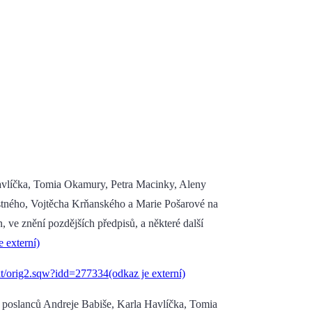
vlíčka, Tomia Okamury, Petra Macinky, Aleny
stného, Vojtěcha Krňanského a Marie Pošarové na
 ve znění pozdějších předpisů, a některé další
 externí)
t/orig2.sqw?idd=277334(odkaz je externí)
 poslanců Andreje Babiše, Karla Havlíčka, Tomia