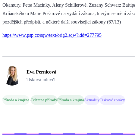
Okamury, Petra Macinky, Aleny Schillerové, Zuzany Schwarz Bařtipá
Krňanského a Marie Pošarové na vydání zákona, kterým se mění zákon
pozdějších předpisů, a některé další související zákony (67/13)
https://www.psp.cz/sqw/text/orig2.sqw?idd=277795
Eva Pernicová
Tisková mluvčí
›
Příroda a krajina
Ochrana přírody
Příroda a krajina
Aktuality
Tiskové zprávy