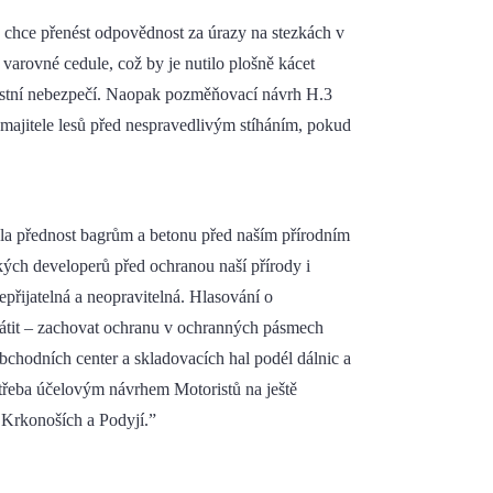
chce přenést odpovědnost za úrazy na stezkách v
arovné cedule, což by je nutilo plošně kácet
lastní nebezpečí. Naopak pozměňovací návrh H.3
ajitele lesů před nespravedlivým stíháním, pokud
cela přednost bagrům a betonu před naším přírodním
ých developerů před ochranou naší přírody i
přijatelná a neopravitelná. Hlasování o
rátit – zachovat ochranu v ochranných pásmech
chodních center a skladovacích hal podél dálnic a
o třeba účelovým návrhem Motoristů na ještě
 Krkonoších a Podyjí.”