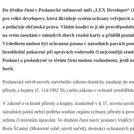
Do třetího čtení v Poslanecké sněmovně míří „LEX Developer“ (1
pro velké developery, která likviduje systém ochrany veřejných 
a potlačuje občanská práva. Vládní koalici se jí ale pravděpod
na svém zasedání v minulých dnech rozdal karty a přidělil pozmě
Výsledkem mohou být ochranná pásma v národních parcích pon
bezohledně pokácené při opravách vodovodů či nejcennější zeměd
Poslanci a poslankyně ve třetím čtení mohou rozhodnout, jestli 
horší.
Poslanecký návrh novely stavebního zákona drasticky zasahuje do m
přírody a krajiny (č. 114/1992 Sb.) nebo zákona o ochraně zeměděls
V zákoně o ochraně přírody a krajiny, konkrétně v § 37, novela navr
národních parků nebyl potřeba souhlas orgánu ochrany přírody k po
režimu či terénním úpravám. Ve druhém čtení navíc poslanci Vojtěch 
Boris Šťastný (Motoristé sobě, návrh načetl), destrukci ochranných pá