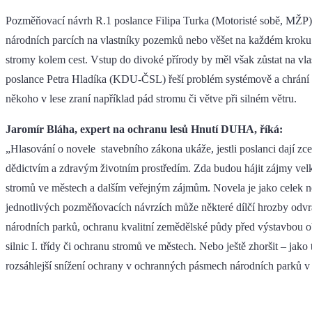
Pozměňovací návrh R.1 poslance Filipa Turka (Motoristé sobě, MŽP) 
národních parcích na vlastníky pozemků nebo věšet na každém kroku v
stromy kolem cest. Vstup do divoké přírody by měl však zůstat na v
poslance Petra Hladíka (KDU-ČSL) řeší problém systémově a chrání m
někoho v lese zraní například pád stromu či větve při silném větru.
Jaromír Bláha, expert na ochranu lesů Hnutí DUHA, říká:
„Hlasování o novele stavebního zákona ukáže, jestli poslanci dají z
dědictvím a zdravým životním prostředím. Zda budou hájit zájmy velk
stromů ve městech a dalším veřejným zájmům. Novela je jako celek ne
jednotlivých pozměňovacích návrzích může některé dílčí hrozby odv
národních parků, ochranu kvalitní zemědělské půdy před výstavbou ob
silnic I. třídy či ochranu stromů ve městech. Nebo ještě zhoršit – jak
rozsáhlejší snížení ochrany v ochranných pásmech národních parků v