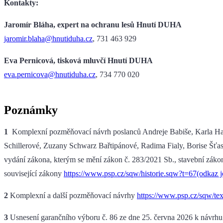
Kontakty:
Jaromír Bláha, expert na ochranu lesů Hnutí DUHA
jaromir.blaha@hnutiduha.cz
, 731 463 929
Eva Pernicová, tisková mluvčí Hnutí DUHA
eva.pernicova@hnutiduha.cz
, 734 770 020
Poznámky
1
Komplexní pozměňovací návrh poslanců Andreje Babiše, Karla Ha
Schillerové, Zuzany Schwarz Bařtipánové, Radima Fialy, Borise Šťa
vydání zákona, kterým se mění zákon č. 283/2021 Sb., stavební zákon,
související zákony
https://www.psp.cz/sqw/historie.sqw?t=67(odkaz je
2
Komplexní a další pozměňovací návrhy
https://www.psp.cz/sqw/tex
3
Usnesení garančního výboru č. 86 ze dne 25. června 2026 k návrhu