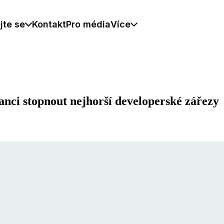
jte se
Kontakt
Pro média
Více
šanci stopnout nejhorší developerské zářezy