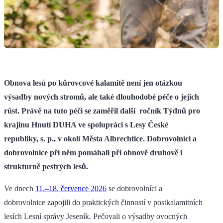
Obnova lesů po kůrovcové kalamitě není jen otázkou
výsadby nových stromů, ale také dlouhodobé péče o jejich
růst. Právě na tuto péči se zaměřil další ročník Týdnů pro
krajinu Hnutí DUHA ve spolupráci s Lesy České
republiky, s. p., v okolí Města Albrechtice. Dobrovolníci a
dobrovolnice při něm pomáhali při obnově druhově i
strukturně pestrých lesů.
Ve dnech
11.–18. července 2026
se dobrovolníci a
dobrovolnice zapojili do praktických činností v postkalamitních
lesích Lesní správy Jeseník. Pečovali o výsadby ovocných