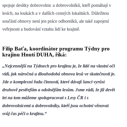
spojuje desítky dobrovolnic a dobrovolníků, kteří pomáhají v
lesích, na loukách a v dalších cenných lokalitách. Důležitou
součástí obnovy není jen práce odborníků, ale také zapojení
veřejnosti a budování vztahu lidí ke krajině.
Filip Baťa, koordinátor programu Týdny pro
krajinu Hnutí DUHA, říká:
„Nejcennější na Týdnech pro krajinu je, že lidé na vlastní oči
vidí, jak náročná a dlouhodobá obnova lesů ve skutečnosti je.
Jde o komplexní řadu činností, které dávají šanci vyrůst
druhově pestřejším a odolnějším lesům. Jsme rádi, že již devět
let na tom můžeme spolupracovat s Lesy ČR i s
dobrovolnicemi a dobrovolníky, kteří jsou ochotni věnovat
svůj čas péči o krajinu.“