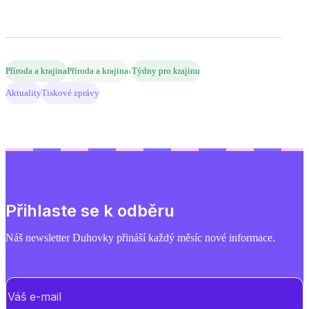
›
Příroda a krajina
Příroda a krajina
Týdny pro krajinu
Aktuality
Tiskové zprávy
Přihlaste se k odběru
Náš newsletter Duhovky přináší každý měsíc nové informace.
E-mail
(Povinné)