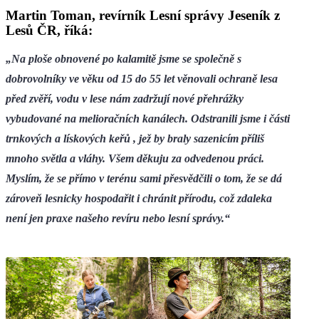
Martin Toman, revírník Lesní správy Jeseník z
Lesů ČR, říká:
„Na ploše obnovené po kalamitě jsme se společně s
dobrovolníky ve věku od 15 do 55 let věnovali ochraně lesa
před zvěří, vodu v lese nám zadržují nové přehrážky
vybudované na melioračních kanálech. Odstranili jsme i části
trnkových a lískových keřů , jež by braly sazenicím příliš
mnoho světla a vláhy. Všem děkuju za odvedenou práci.
Myslím, že se přímo v terénu sami přesvědčili o tom, že se dá
zároveň lesnicky hospodařit i chránit přírodu, což zdaleka
není jen praxe našeho revíru nebo lesní správy.“