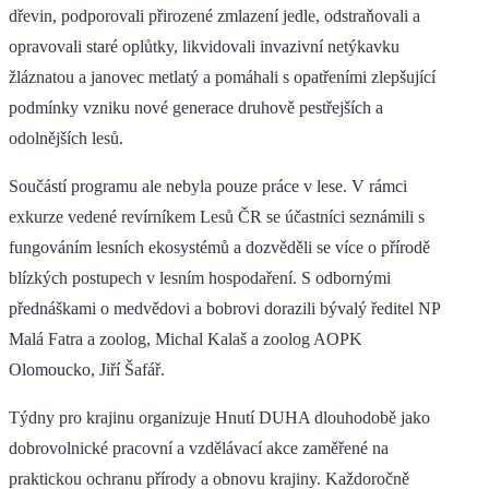
dřevin, podporovali přirozené zmlazení jedle, odstraňovali a
opravovali staré oplůtky, likvidovali invazivní netýkavku
žláznatou a janovec metlatý a pomáhali s opatřeními zlepšující
podmínky vzniku nové generace druhově pestřejších a
odolnějších lesů.
Součástí programu ale nebyla pouze práce v lese. V rámci
exkurze vedené revírníkem Lesů ČR se účastníci seznámili s
fungováním lesních ekosystémů a dozvěděli se více o přírodě
blízkých postupech v lesním hospodaření. S odbornými
přednáškami o medvědovi a bobrovi dorazili bývalý ředitel NP
Malá Fatra a zoolog, Michal Kalaš a zoolog AOPK
Olomoucko, Jiří Šafář.
Týdny pro krajinu organizuje Hnutí DUHA dlouhodobě jako
dobrovolnické pracovní a vzdělávací akce zaměřené na
praktickou ochranu přírody a obnovu krajiny. Každoročně