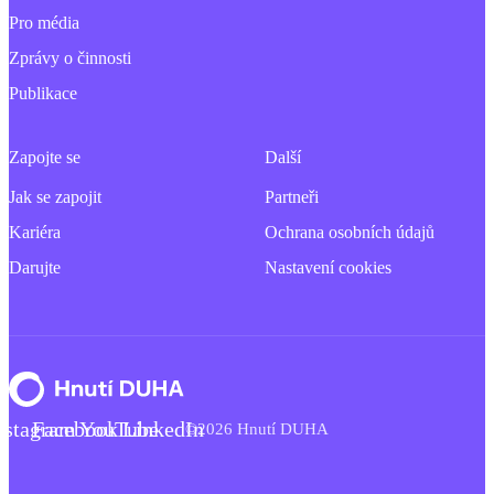
Pro média
Zprávy o činnosti
Publikace
Zapojte se
Další
Jak se zapojit
Partneři
Kariéra
Ochrana osobních údajů
Darujte
Nastavení cookies
nstagram
Facebook
YouTube
LinkedIn
©2026 Hnutí DUHA