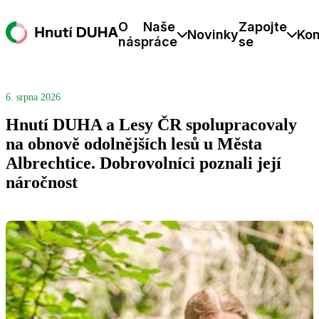
O
Naše
Zapojte
Novinky
Kon
nás
práce
se
6. srpna 2026
Hnutí DUHA a Lesy ČR spolupracovaly
na obnově odolnějších lesů u Města
Albrechtice. Dobrovolníci poznali její
náročnost