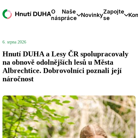
O
Naše
Zapojte
Novinky
Kon
nás
práce
se
6. srpna 2026
Hnutí DUHA a Lesy ČR spolupracovaly
na obnově odolnějších lesů u Města
Albrechtice. Dobrovolníci poznali její
náročnost