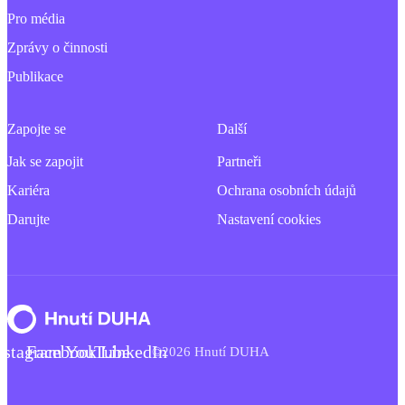
Pro média
Zprávy o činnosti
Publikace
Zapojte se
Další
Jak se zapojit
Partneři
Kariéra
Ochrana osobních údajů
Darujte
Nastavení cookies
nstagram
Facebook
YouTube
LinkedIn
©2026 Hnutí DUHA