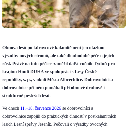
Obnova lesů po kůrovcové kalamitě není jen otázkou
výsadby nových stromů, ale také dlouhodobé péče o jejich
růst. Právě na tuto péči se zaměřil další ročník Týdnů pro
krajinu Hnutí DUHA ve spolupráci s Lesy České
republiky, s. p., v okolí Města Albrechtice. Dobrovolníci a
dobrovolnice při něm pomáhali při obnově druhově i
strukturně pestrých lesů.
Ve dnech
11.–18. července 2026
se dobrovolníci a
dobrovolnice zapojili do praktických činností v postkalamitních
lesích Lesní správy Jeseník. Pečovali o výsadby ovocných