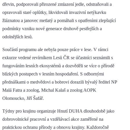
dřevin, podporovali přirozené zmlazení jedle, odstraňovali a
opravovali staré oplůtky, likvidovali invazivní netýkavku
žláznatou a janovec metlatý a pomáhali s opatřeními zlepšující
podmínky vzniku nové generace druhově pestřejších a
odolnějších lesů.
Součástí programu ale nebyla pouze práce v lese. V rámci
exkurze vedené revírníkem Lesů ČR se účastníci seznámili s
fungováním lesních ekosystémů a dozvěděli se více o přírodě
blízkých postupech v lesním hospodaření. S odbornými
přednáškami o medvědovi a bobrovi dorazili bývalý ředitel NP
Malá Fatra a zoolog, Michal Kalaš a zoolog AOPK
Olomoucko, Jiří Šafář.
Týdny pro krajinu organizuje Hnutí DUHA dlouhodobě jako
dobrovolnické pracovní a vzdělávací akce zaměřené na
praktickou ochranu přírody a obnovu krajiny. Každoročně