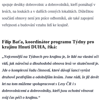
spojuje desítky dobrovolnic a dobrovolníků, kteří pomáhají v
lesích, na loukách a v dalších cenných lokalitách. Důležitou
součástí obnovy není jen práce odborníků, ale také zapojení
veřejnosti a budování vztahu lidí ke krajině.
Filip Baťa, koordinátor programu Týdny pro
krajinu Hnutí DUHA, říká:
„Nejcennější na Týdnech pro krajinu je, že lidé na vlastní oči
vidí, jak náročná a dlouhodobá obnova lesů ve skutečnosti je.
Jde o komplexní řadu činností, které dávají šanci vyrůst
druhově pestřejším a odolnějším lesům. Jsme rádi, že již devět
let na tom můžeme spolupracovat s Lesy ČR i s
dobrovolnicemi a dobrovolníky, kteří jsou ochotni věnovat
svůj čas péči o krajinu.“