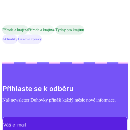
›
Příroda a krajina
Příroda a krajina
Týdny pro krajinu
Aktuality
Tiskové zprávy
Přihlaste se k odběru
Náš newsletter Duhovky přináší každý měsíc nové informace.
E-mail
(Povinné)