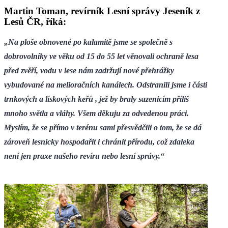
Martin Toman, revírník Lesní správy Jeseník z
Lesů ČR, říká:
„Na ploše obnovené po kalamitě jsme se společně s
dobrovolníky ve věku od 15 do 55 let věnovali ochraně lesa
před zvěří, vodu v lese nám zadržují nové přehrážky
vybudované na melioračních kanálech. Odstranili jsme i části
trnkových a lískových keřů , jež by braly sazenicím příliš
mnoho světla a vláhy. Všem děkuju za odvedenou práci.
Myslím, že se přímo v terénu sami přesvědčili o tom, že se dá
zároveň lesnicky hospodařit i chránit přírodu, což zdaleka
není jen praxe našeho revíru nebo lesní správy.“