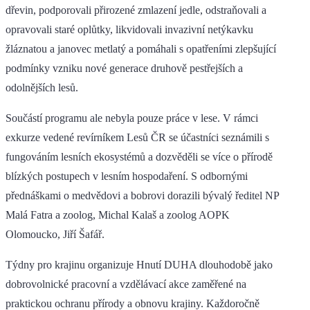
dřevin, podporovali přirozené zmlazení jedle, odstraňovali a
opravovali staré oplůtky, likvidovali invazivní netýkavku
žláznatou a janovec metlatý a pomáhali s opatřeními zlepšující
podmínky vzniku nové generace druhově pestřejších a
odolnějších lesů.
Součástí programu ale nebyla pouze práce v lese. V rámci
exkurze vedené revírníkem Lesů ČR se účastníci seznámili s
fungováním lesních ekosystémů a dozvěděli se více o přírodě
blízkých postupech v lesním hospodaření. S odbornými
přednáškami o medvědovi a bobrovi dorazili bývalý ředitel NP
Malá Fatra a zoolog, Michal Kalaš a zoolog AOPK
Olomoucko, Jiří Šafář.
Týdny pro krajinu organizuje Hnutí DUHA dlouhodobě jako
dobrovolnické pracovní a vzdělávací akce zaměřené na
praktickou ochranu přírody a obnovu krajiny. Každoročně