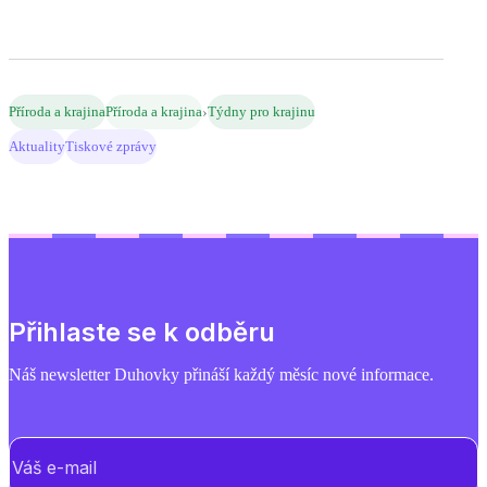
›
Příroda a krajina
Příroda a krajina
Týdny pro krajinu
Aktuality
Tiskové zprávy
Přihlaste se k odběru
Náš newsletter Duhovky přináší každý měsíc nové informace.
E-mail
(Povinné)