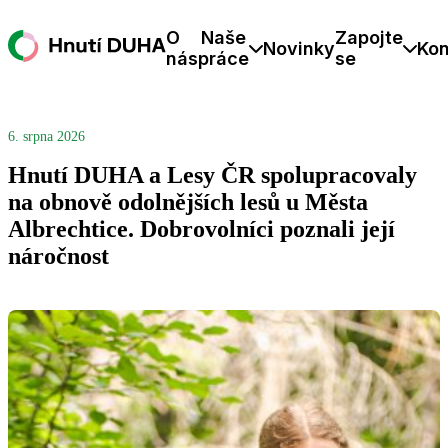
O
Naše
Zapojte
Novinky
Kon
nás
práce
se
6. srpna 2026
Hnutí DUHA a Lesy ČR spolupracovaly
na obnově odolnějších lesů u Města
Albrechtice. Dobrovolníci poznali její
náročnost