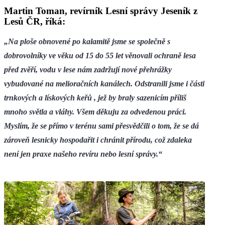
Martin Toman, revírník Lesní správy Jeseník z
Lesů ČR, říká:
„Na ploše obnovené po kalamitě jsme se společně s
dobrovolníky ve věku od 15 do 55 let věnovali ochraně lesa
před zvěří, vodu v lese nám zadržují nové přehrážky
vybudované na melioračních kanálech. Odstranili jsme i části
trnkových a lískových keřů , jež by braly sazenicím příliš
mnoho světla a vláhy. Všem děkuju za odvedenou práci.
Myslím, že se přímo v terénu sami přesvědčili o tom, že se dá
zároveň lesnicky hospodařit i chránit přírodu, což zdaleka
není jen praxe našeho revíru nebo lesní správy.“