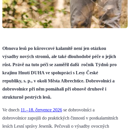
Obnova lesů po kůrovcové kalamitě není jen otázkou
výsadby nových stromů, ale také dlouhodobé péče o jejich
růst. Právě na tuto péči se zaměřil další ročník Týdnů pro
krajinu Hnutí DUHA ve spolupráci s Lesy České
republiky, s. p., v okolí Města Albrechtice. Dobrovolníci a
dobrovolnice při něm pomáhali při obnově druhově i
strukturně pestrých lesů.
Ve dnech
11.–18. července 2026
se dobrovolníci a
dobrovolnice zapojili do praktických činností v postkalamitních
lesích Lesní správy Jeseník. Pečovali o výsadby ovocných