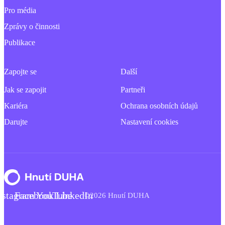
Pro média
Zprávy o činnosti
Publikace
Zapojte se
Další
Jak se zapojit
Partneři
Kariéra
Ochrana osobních údajů
Darujte
Nastavení cookies
nstagram
Facebook
YouTube
LinkedIn
©2026 Hnutí DUHA