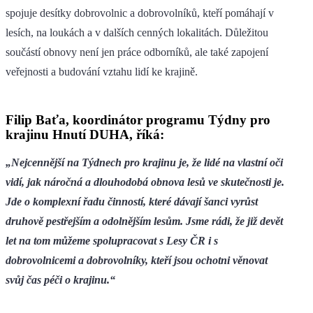
spojuje desítky dobrovolnic a dobrovolníků, kteří pomáhají v
lesích, na loukách a v dalších cenných lokalitách. Důležitou
součástí obnovy není jen práce odborníků, ale také zapojení
veřejnosti a budování vztahu lidí ke krajině.
Filip Baťa, koordinátor programu Týdny pro
krajinu Hnutí DUHA, říká:
„Nejcennější na Týdnech pro krajinu je, že lidé na vlastní oči
vidí, jak náročná a dlouhodobá obnova lesů ve skutečnosti je.
Jde o komplexní řadu činností, které dávají šanci vyrůst
druhově pestřejším a odolnějším lesům. Jsme rádi, že již devět
let na tom můžeme spolupracovat s Lesy ČR i s
dobrovolnicemi a dobrovolníky, kteří jsou ochotni věnovat
svůj čas péči o krajinu.“