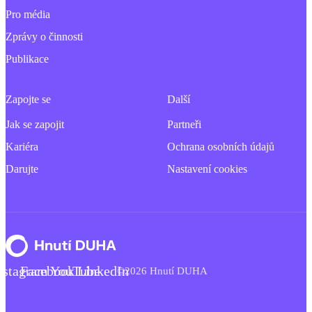
Pro média
Zprávy o činnosti
Publikace
Zapojte se
Další
Jak se zapojit
Partneři
Kariéra
Ochrana osobních údajů
Darujte
Nastavení cookies
nstagram
Facebook
YouTube
LinkedIn
©2026 Hnutí DUHA