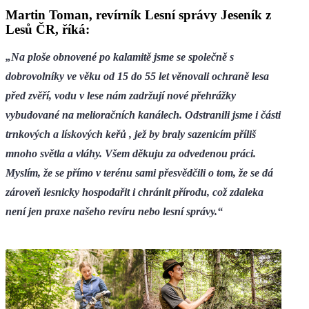
Martin Toman, revírník Lesní správy Jeseník z
Lesů ČR, říká:
„Na ploše obnovené po kalamitě jsme se společně s
dobrovolníky ve věku od 15 do 55 let věnovali ochraně lesa
před zvěří, vodu v lese nám zadržují nové přehrážky
vybudované na melioračních kanálech. Odstranili jsme i části
trnkových a lískových keřů , jež by braly sazenicím příliš
mnoho světla a vláhy. Všem děkuju za odvedenou práci.
Myslím, že se přímo v terénu sami přesvědčili o tom, že se dá
zároveň lesnicky hospodařit i chránit přírodu, což zdaleka
není jen praxe našeho revíru nebo lesní správy.“