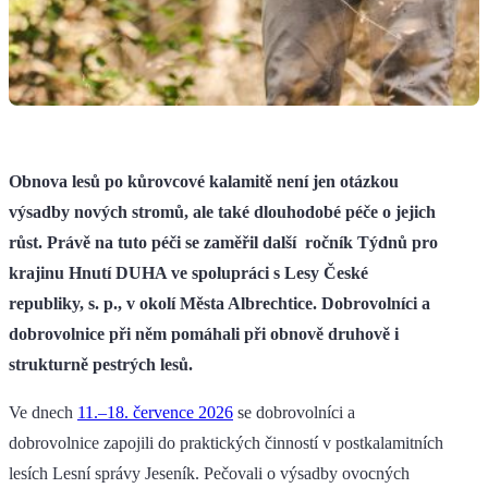
Obnova lesů po kůrovcové kalamitě není jen otázkou
výsadby nových stromů, ale také dlouhodobé péče o jejich
růst. Právě na tuto péči se zaměřil další ročník Týdnů pro
krajinu Hnutí DUHA ve spolupráci s Lesy České
republiky, s. p., v okolí Města Albrechtice. Dobrovolníci a
dobrovolnice při něm pomáhali při obnově druhově i
strukturně pestrých lesů.
Ve dnech
11.–18. července 2026
se dobrovolníci a
dobrovolnice zapojili do praktických činností v postkalamitních
lesích Lesní správy Jeseník. Pečovali o výsadby ovocných