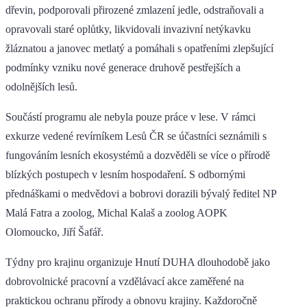
dřevin, podporovali přirozené zmlazení jedle, odstraňovali a
opravovali staré oplůtky, likvidovali invazivní netýkavku
žláznatou a janovec metlatý a pomáhali s opatřeními zlepšující
podmínky vzniku nové generace druhově pestřejších a
odolnějších lesů.
Součástí programu ale nebyla pouze práce v lese. V rámci
exkurze vedené revírníkem Lesů ČR se účastníci seznámili s
fungováním lesních ekosystémů a dozvěděli se více o přírodě
blízkých postupech v lesním hospodaření. S odbornými
přednáškami o medvědovi a bobrovi dorazili bývalý ředitel NP
Malá Fatra a zoolog, Michal Kalaš a zoolog AOPK
Olomoucko, Jiří Šafář.
Týdny pro krajinu organizuje Hnutí DUHA dlouhodobě jako
dobrovolnické pracovní a vzdělávací akce zaměřené na
praktickou ochranu přírody a obnovu krajiny. Každoročně