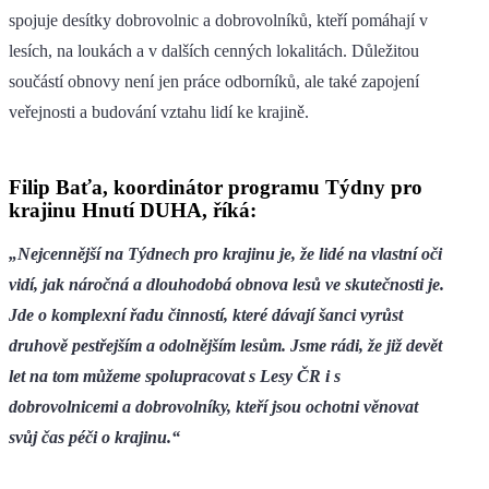
spojuje desítky dobrovolnic a dobrovolníků, kteří pomáhají v
lesích, na loukách a v dalších cenných lokalitách. Důležitou
součástí obnovy není jen práce odborníků, ale také zapojení
veřejnosti a budování vztahu lidí ke krajině.
Filip Baťa, koordinátor programu Týdny pro
krajinu Hnutí DUHA, říká:
„Nejcennější na Týdnech pro krajinu je, že lidé na vlastní oči
vidí, jak náročná a dlouhodobá obnova lesů ve skutečnosti je.
Jde o komplexní řadu činností, které dávají šanci vyrůst
druhově pestřejším a odolnějším lesům. Jsme rádi, že již devět
let na tom můžeme spolupracovat s Lesy ČR i s
dobrovolnicemi a dobrovolníky, kteří jsou ochotni věnovat
svůj čas péči o krajinu.“