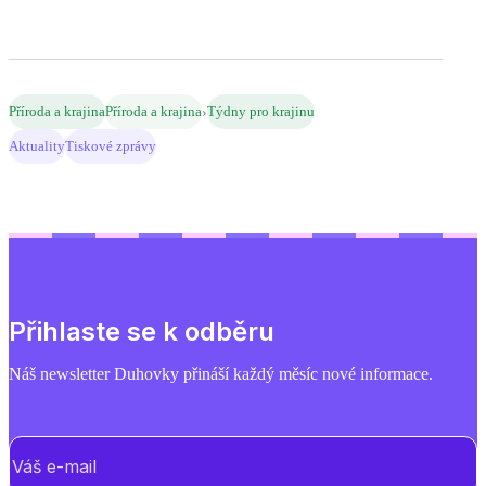
›
Příroda a krajina
Příroda a krajina
Týdny pro krajinu
Aktuality
Tiskové zprávy
Přihlaste se k odběru
Náš newsletter Duhovky přináší každý měsíc nové informace.
E-mail
(Povinné)