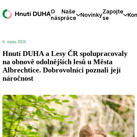
O
Naše
Zapojte
Novinky
Kon
nás
práce
se
6. srpna 2026
Hnutí DUHA a Lesy ČR spolupracovaly
na obnově odolnějších lesů u Města
Albrechtice. Dobrovolníci poznali její
náročnost