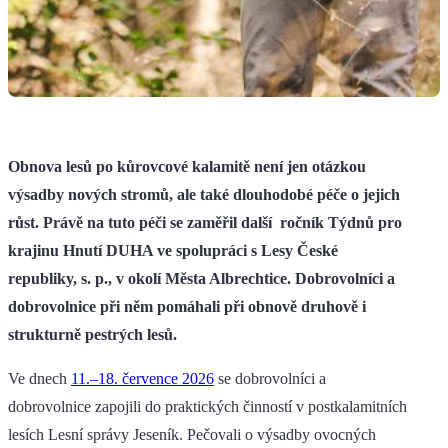
Obnova lesů po kůrovcové kalamitě není jen otázkou
výsadby nových stromů, ale také dlouhodobé péče o jejich
růst. Právě na tuto péči se zaměřil další ročník Týdnů pro
krajinu Hnutí DUHA ve spolupráci s Lesy České
republiky, s. p., v okolí Města Albrechtice. Dobrovolníci a
dobrovolnice při něm pomáhali při obnově druhově i
strukturně pestrých lesů.
Ve dnech
11.–18. července 2026
se dobrovolníci a
dobrovolnice zapojili do praktických činností v postkalamitních
lesích Lesní správy Jeseník. Pečovali o výsadby ovocných