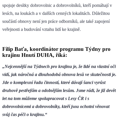
spojuje desítky dobrovolnic a dobrovolníků, kteří pomáhají v
lesích, na loukách a v dalších cenných lokalitách. Důležitou
součástí obnovy není jen práce odborníků, ale také zapojení
veřejnosti a budování vztahu lidí ke krajině.
Filip Baťa, koordinátor programu Týdny pro
krajinu Hnutí DUHA, říká:
„Nejcennější na Týdnech pro krajinu je, že lidé na vlastní oči
vidí, jak náročná a dlouhodobá obnova lesů ve skutečnosti je.
Jde o komplexní řadu činností, které dávají šanci vyrůst
druhově pestřejším a odolnějším lesům. Jsme rádi, že již devět
let na tom můžeme spolupracovat s Lesy ČR i s
dobrovolnicemi a dobrovolníky, kteří jsou ochotni věnovat
svůj čas péči o krajinu.“