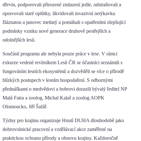
dřevin, podporovali přirozené zmlazení jedle, odstraňovali a
opravovali staré oplůtky, likvidovali invazivní netýkavku
žláznatou a janovec metlatý a pomáhali s opatřeními zlepšující
podmínky vzniku nové generace druhově pestřejších a
odolnějších lesů.
Součástí programu ale nebyla pouze práce v lese. V rámci
exkurze vedené revírníkem Lesů ČR se účastníci seznámili s
fungováním lesních ekosystémů a dozvěděli se více o přírodě
blízkých postupech v lesním hospodaření. S odbornými
přednáškami o medvědovi a bobrovi dorazili bývalý ředitel NP
Malá Fatra a zoolog, Michal Kalaš a zoolog AOPK
Olomoucko, Jiří Šafář.
Týdny pro krajinu organizuje Hnutí DUHA dlouhodobě jako
dobrovolnické pracovní a vzdělávací akce zaměřené na
praktickou ochranu přírody a obnovu krajiny. Každoročně