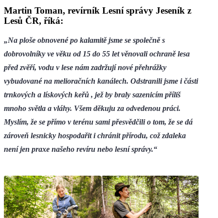
Martin Toman, revírník Lesní správy Jeseník z
Lesů ČR, říká:
„Na ploše obnovené po kalamitě jsme se společně s
dobrovolníky ve věku od 15 do 55 let věnovali ochraně lesa
před zvěří, vodu v lese nám zadržují nové přehrážky
vybudované na melioračních kanálech. Odstranili jsme i části
trnkových a lískových keřů , jež by braly sazenicím příliš
mnoho světla a vláhy. Všem děkuju za odvedenou práci.
Myslím, že se přímo v terénu sami přesvědčili o tom, že se dá
zároveň lesnicky hospodařit i chránit přírodu, což zdaleka
není jen praxe našeho revíru nebo lesní správy.“