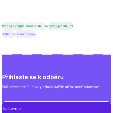
›
Příroda a krajina
Příroda a krajina
Týdny pro krajinu
Aktuality
Tiskové zprávy
Přihlaste se k odběru
Náš newsletter Duhovky přináší každý měsíc nové informace.
E-mail
(Povinné)