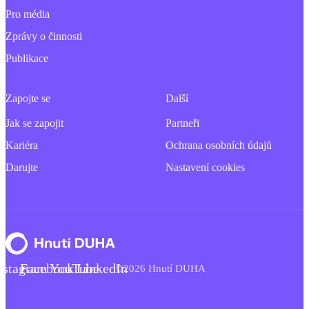
Pro média
Zprávy o činnosti
Publikace
Zapojte se
Další
Jak se zapojit
Partneři
Kariéra
Ochrana osobních údajů
Darujte
Nastavení cookies
nstagram
Facebook
YouTube
LinkedIn
©2026 Hnutí DUHA