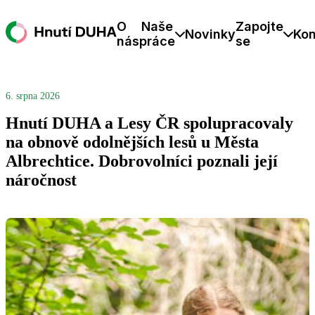
O
Naše
Zapojte
Novinky
Kon
nás
práce
se
6. srpna 2026
Hnutí DUHA a Lesy ČR spolupracovaly
na obnově odolnějších lesů u Města
Albrechtice. Dobrovolníci poznali její
náročnost