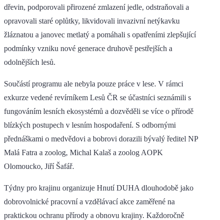
dřevin, podporovali přirozené zmlazení jedle, odstraňovali a
opravovali staré oplůtky, likvidovali invazivní netýkavku
žláznatou a janovec metlatý a pomáhali s opatřeními zlepšující
podmínky vzniku nové generace druhově pestřejších a
odolnějších lesů.
Součástí programu ale nebyla pouze práce v lese. V rámci
exkurze vedené revírníkem Lesů ČR se účastníci seznámili s
fungováním lesních ekosystémů a dozvěděli se více o přírodě
blízkých postupech v lesním hospodaření. S odbornými
přednáškami o medvědovi a bobrovi dorazili bývalý ředitel NP
Malá Fatra a zoolog, Michal Kalaš a zoolog AOPK
Olomoucko, Jiří Šafář.
Týdny pro krajinu organizuje Hnutí DUHA dlouhodobě jako
dobrovolnické pracovní a vzdělávací akce zaměřené na
praktickou ochranu přírody a obnovu krajiny. Každoročně