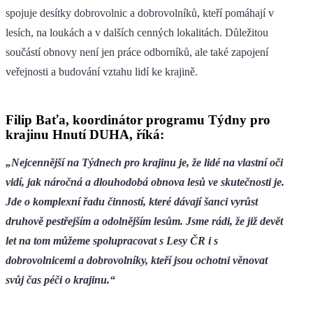
spojuje desítky dobrovolnic a dobrovolníků, kteří pomáhají v
lesích, na loukách a v dalších cenných lokalitách. Důležitou
součástí obnovy není jen práce odborníků, ale také zapojení
veřejnosti a budování vztahu lidí ke krajině.
Filip Baťa, koordinátor programu Týdny pro
krajinu Hnutí DUHA, říká:
„Nejcennější na Týdnech pro krajinu je, že lidé na vlastní oči
vidí, jak náročná a dlouhodobá obnova lesů ve skutečnosti je.
Jde o komplexní řadu činností, které dávají šanci vyrůst
druhově pestřejším a odolnějším lesům. Jsme rádi, že již devět
let na tom můžeme spolupracovat s Lesy ČR i s
dobrovolnicemi a dobrovolníky, kteří jsou ochotni věnovat
svůj čas péči o krajinu.“