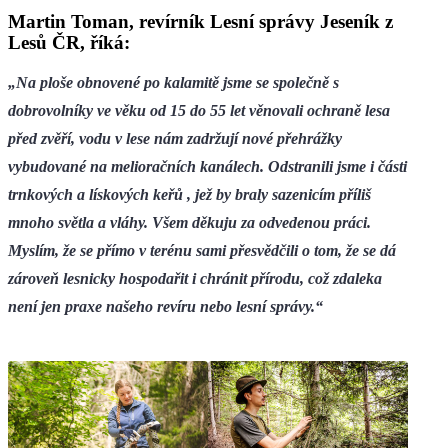
Martin Toman, revírník Lesní správy Jeseník z
Lesů ČR, říká:
„Na ploše obnovené po kalamitě jsme se společně s
dobrovolníky ve věku od 15 do 55 let věnovali ochraně lesa
před zvěří, vodu v lese nám zadržují nové přehrážky
vybudované na melioračních kanálech. Odstranili jsme i části
trnkových a lískových keřů , jež by braly sazenicím příliš
mnoho světla a vláhy. Všem děkuju za odvedenou práci.
Myslím, že se přímo v terénu sami přesvědčili o tom, že se dá
zároveň lesnicky hospodařit i chránit přírodu, což zdaleka
není jen praxe našeho revíru nebo lesní správy.“