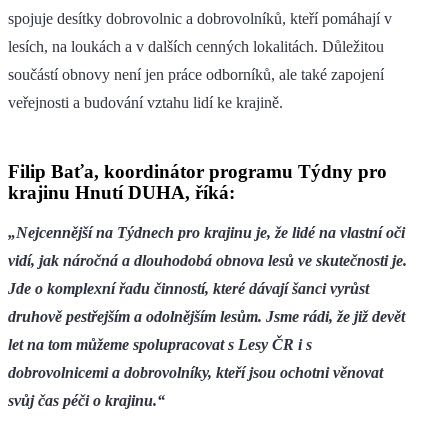
spojuje desítky dobrovolnic a dobrovolníků, kteří pomáhají v
lesích, na loukách a v dalších cenných lokalitách. Důležitou
součástí obnovy není jen práce odborníků, ale také zapojení
veřejnosti a budování vztahu lidí ke krajině.
Filip Baťa, koordinátor programu Týdny pro
krajinu Hnutí DUHA, říká:
„Nejcennější na Týdnech pro krajinu je, že lidé na vlastní oči
vidí, jak náročná a dlouhodobá obnova lesů ve skutečnosti je.
Jde o komplexní řadu činností, které dávají šanci vyrůst
druhově pestřejším a odolnějším lesům. Jsme rádi, že již devět
let na tom můžeme spolupracovat s Lesy ČR i s
dobrovolnicemi a dobrovolníky, kteří jsou ochotni věnovat
svůj čas péči o krajinu.“