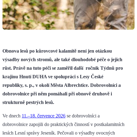
Obnova lesů po kůrovcové kalamitě není jen otázkou
výsadby nových stromů, ale také dlouhodobé péče o jejich
růst. Právě na tuto péči se zaměřil další ročník Týdnů pro
krajinu Hnutí DUHA ve spolupráci s Lesy České
republiky, s. p., v okolí Města Albrechtice. Dobrovolníci a
dobrovolnice při něm pomáhali při obnově druhově i
strukturně pestrých lesů.
Ve dnech
11.–18. července 2026
se dobrovolníci a
dobrovolnice zapojili do praktických činností v postkalamitních
lesích Lesní správy Jeseník. Pečovali o výsadby ovocných