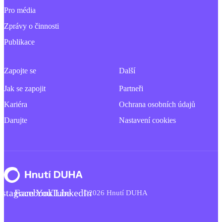
Pro média
Zprávy o činnosti
Publikace
Zapojte se
Další
Jak se zapojit
Partneři
Kariéra
Ochrana osobních údajů
Darujte
Nastavení cookies
nstagram
Facebook
YouTube
LinkedIn
©2026 Hnutí DUHA