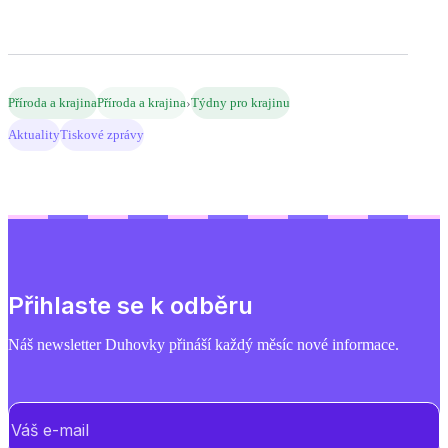
›
Příroda a krajina
Příroda a krajina
Týdny pro krajinu
Aktuality
Tiskové zprávy
Přihlaste se k odběru
Náš newsletter Duhovky přináší každý měsíc nové informace.
E-mail
(Povinné)