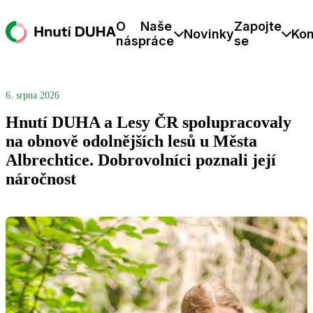
O
Naše
Zapojte
Novinky
Kon
nás
práce
se
6. srpna 2026
Hnutí DUHA a Lesy ČR spolupracovaly
na obnově odolnějších lesů u Města
Albrechtice. Dobrovolníci poznali její
náročnost