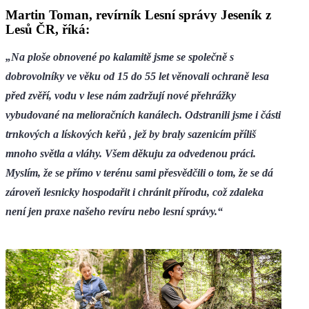
Martin Toman, revírník Lesní správy Jeseník z
Lesů ČR, říká:
„Na ploše obnovené po kalamitě jsme se společně s
dobrovolníky ve věku od 15 do 55 let věnovali ochraně lesa
před zvěří, vodu v lese nám zadržují nové přehrážky
vybudované na melioračních kanálech. Odstranili jsme i části
trnkových a lískových keřů , jež by braly sazenicím příliš
mnoho světla a vláhy. Všem děkuju za odvedenou práci.
Myslím, že se přímo v terénu sami přesvědčili o tom, že se dá
zároveň lesnicky hospodařit i chránit přírodu, což zdaleka
není jen praxe našeho revíru nebo lesní správy.“