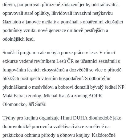
dřevin, podporovali přirozené zmlazení jedle, odstraňovali a
opravovali staré oplůtky, likvidovali invazivní netýkavku
žláznatou a janovec metlatý a pomáhali s opatřeními zlepšující
podmínky vzniku nové generace druhově pestřejších a
odolnějších lesů.
Součástí programu ale nebyla pouze práce v lese. V rámci
exkurze vedené revírníkem Lesů ČR se účastníci seznámili s
fungováním lesních ekosystémů a dozvěděli se více o přírodě
blízkých postupech v lesním hospodaření. S odbornými
přednáškami o medvědovi a bobrovi dorazili bývalý ředitel NP
Malá Fatra a zoolog, Michal Kalaš a zoolog AOPK
Olomoucko, Jiří Šafář.
Týdny pro krajinu organizuje Hnutí DUHA dlouhodobě jako
dobrovolnické pracovní a vzdělávací akce zaměřené na
praktickou ochranu přírody a obnovu krajiny. Každoročně