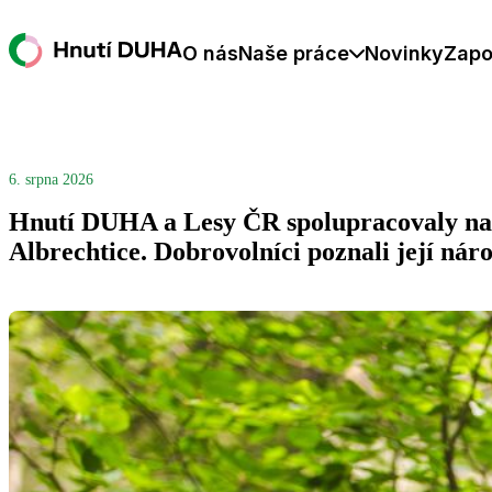
O nás
Naše práce
Novinky
Zapo
6. srpna 2026
Hnutí DUHA a Lesy ČR spolupracovaly na 
Albrechtice. Dobrovolníci poznali její nár