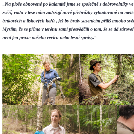
„Na ploše obnovené po kalamitě jsme se společně s dobrovolníky ve 
zvěří, vodu v lese nám zadržují nové přehrážky vybudované na melio
trnkových a lískových keřů , jež by braly sazenicím příliš mnoho sv
Myslím, že se přímo v terénu sami přesvědčili o tom, že se dá zárove
není jen praxe našeho revíru nebo lesní správy.“