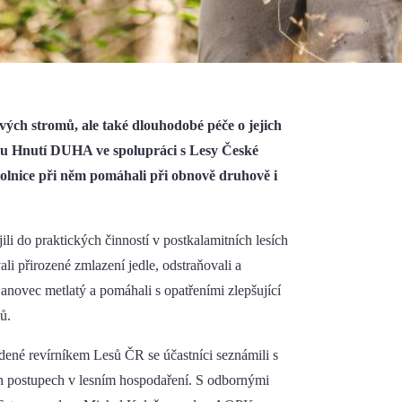
ých stromů, ale také dlouhodobé péče o jejich
jinu Hnutí DUHA ve spolupráci s Lesy České
ovolnice při něm pomáhali při obnově druhově i
li do praktických činností v postkalamitních lesích
i přirozené zmlazení jedle, odstraňovali a
janovec metlatý a pomáhali s opatřeními zlepšující
ů.
dené revírníkem Lesů ČR se účastníci seznámili s
ch postupech v lesním hospodaření. S odbornými