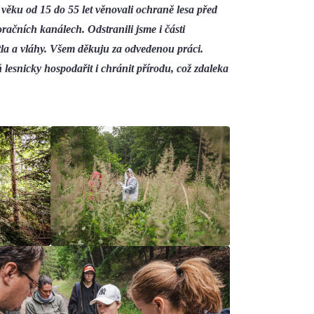
věku od 15 do 55 let věnovali ochraně lesa před
račních kanálech. Odstranili jsme i části
ětla a vláhy. Všem děkuju za odvedenou práci.
ň lesnicky hospodařit i chránit přírodu, což zdaleka