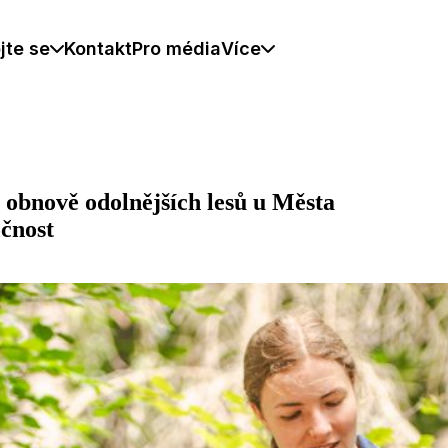
jte se
Kontakt
Pro média
Více
obnově odolnějších lesů u Města
očnost