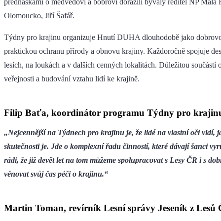
přednáškami o medvědovi a bobrovi dorazili bývalý ředitel NP Malá
Olomoucko, Jiří Šafář.
Týdny pro krajinu organizuje Hnutí DUHA dlouhodobě jako dobrovol
praktickou ochranu přírody a obnovu krajiny. Každoročně spojuje des
lesích, na loukách a v dalších cenných lokalitách. Důležitou součástí
veřejnosti a budování vztahu lidí ke krajině.
Filip Baťa, koordinátor programu Týdny pro kraji
„Nejcennější na Týdnech pro krajinu je, že lidé na vlastní oči vidí
skutečnosti je. Jde o komplexní řadu činností, které dávají šanci v
rádi, že již devět let na tom můžeme spolupracovat s Lesy ČR i s dob
věnovat svůj čas péči o krajinu.“
Martin Toman, revírník Lesní správy Jeseník z Lesů 