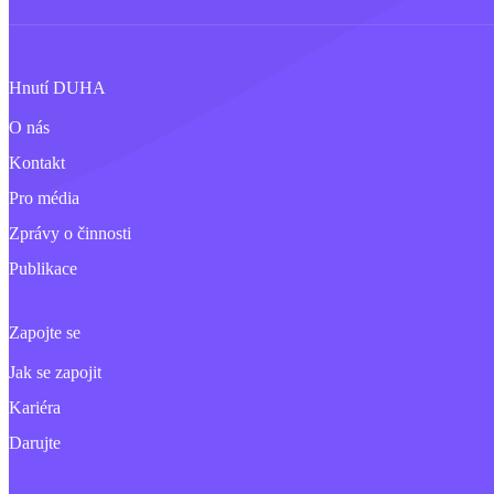
Hnutí DUHA
O nás
Kontakt
Pro média
Zprávy o činnosti
Publikace
Zapojte se
Jak se zapojit
Kariéra
Darujte