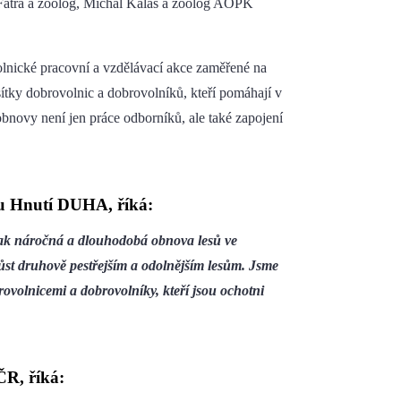
 Fatra a zoolog, Michal Kalaš a zoolog AOPK
nické pracovní a vzdělávací akce zaměřené na
ítky dobrovolnic a dobrovolníků, kteří pomáhají v
 obnovy není jen práce odborníků, ale také zapojení
nu Hnutí DUHA, říká:
, jak náročná a dlouhodobá obnova lesů ve
yrůst druhově pestřejším a odolnějším lesům. Jsme
rovolnicemi a dobrovolníky, kteří jsou ochotni
ČR, říká: