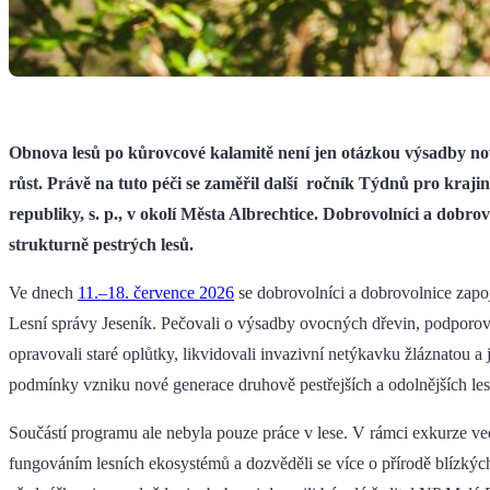
Obnova lesů po kůrovcové kalamitě není jen otázkou výsadby nov
růst. Právě na tuto péči se zaměřil další ročník Týdnů pro kra
republiky, s. p., v okolí Města Albrechtice. Dobrovolníci a dobr
strukturně pestrých lesů.
Ve dnech
11.–18. července 2026
se dobrovolníci a dobrovolnice zapoji
Lesní správy Jeseník. Pečovali o výsadby ovocných dřevin, podporoval
opravovali staré oplůtky, likvidovali invazivní netýkavku žláznatou a 
podmínky vzniku nové generace druhově pestřejších a odolnějších les
Součástí programu ale nebyla pouze práce v lese. V rámci exkurze ve
fungováním lesních ekosystémů a dozvěděli se více o přírodě blízký